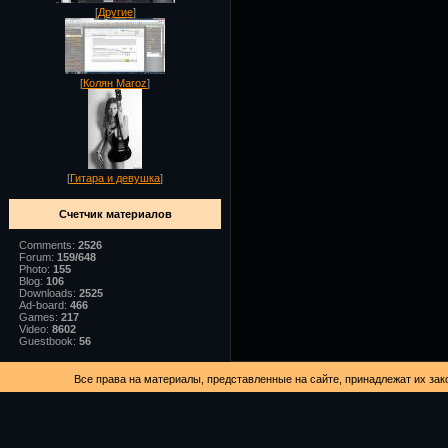
[
Другие
]
[
Колян Maroz
]
[
Гитара и девушка
]
Счетчик материалов
Comments:
2526
Forum:
159/648
Photo:
155
Blog:
106
Downloads:
2525
Ad-board:
466
Games:
217
Video:
8602
Guestbook:
56
Все права на материалы, представленные на сайте, принадлежат их за