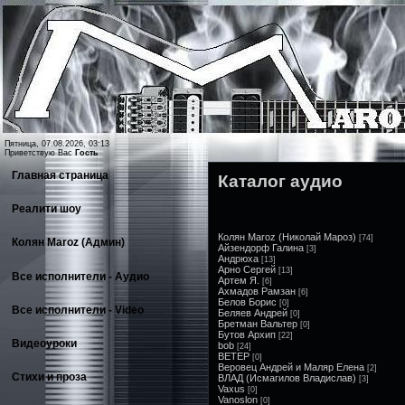
Пятница, 07.08.2026, 03:13
Приветствую Вас
Гость
Главная страница
Каталог аудио
Реалити шоу
Колян Maroz (Николай Мароз)
[74]
Колян Maroz (Админ)
Айзендорф Галина
[3]
Андрюха
[13]
Арно Сергей
[13]
Все исполнители - Аудио
Артем Я.
[6]
Ахмадов Рамзан
[6]
Белов Борис
[0]
Все исполнители - Video
Беляев Андрей
[0]
Бретман Вальтер
[0]
Бутов Архип
[22]
Видеоуроки
bob
[24]
ВЕТЕР
[0]
Веровец Андрей и Маляр Елена
[2]
Стихи и проза
ВЛАД (Исмагилов Владислав)
[3]
Vaxus
[0]
Vanoslon
[0]