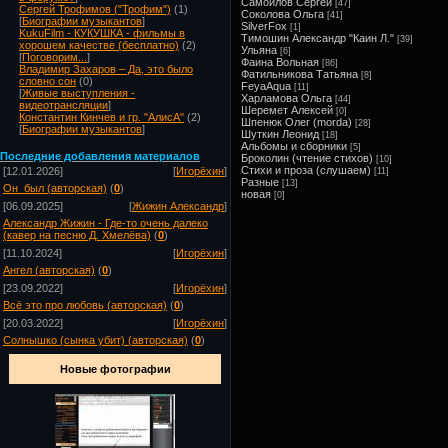
Самойлов Сергей
[47]
Сергей Трофимов ("Трофим")
(1)
Соколова Ольга
[41]
[
Биографии музыкантов
]
SilverFox
[1]
KukuFilm - КУКУШКА - фильмы в
Тимошин Александр "Каин Л."
[39]
хорошем качестве (бесплатно)
(2)
Ульяна
[6]
[
Поговорим...
]
Фаина Вольная
[86]
Владимир Захаров – Да, это было
Фатильникова Татьяна
[8]
словно сон
(0)
FeyaAqua
[11]
[
Живые выступления -
Харламова Ольга
[44]
видеотрансляции
]
Шеремет Алексей
[0]
Константин Кинчев и гр. "АлисА"
(2)
Шпенюк Олег (morda)
[28]
[
Биографии музыкантов
]
Шуткин Леонид
[18]
Альбомы и сборники
[5]
Посл
едние добавления материалов
Броколин (чтение стихов)
[10]
Стихи и проза (слушаем)
[12.01.2026]
[
Игорёхин
]
[11]
Разные
[13]
Он_был (авторская)
(
0
)
новая
[0]
[06.09.2025]
[
Жижин Александр
]
Александр Жижин - Где-то очень далеко
(кавер на песню Д. Хмелёва)
(
0
)
[11.10.2024]
[
Игорёхин
]
Ангел (авторская)
(
0
)
[23.09.2022]
[
Игорёхин
]
Всё это про любовь (авторская)
(
0
)
[20.03.2022]
[
Игорёхин
]
Солнышко (сынка убит) (авторская)
(
0
)
Новые фотографии