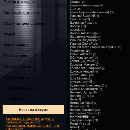
Тексты и аккорды
Гагарин
[5]
Гаджиев Александр
[8]
Gaz
[16]
Гелик Сергей (Миронович)
Гитарный и др. софт
[40]
Горский Валерий
[6]
Гуля Ветка
[4]
Дакибаев Тимур
Общий каталог файлов
[1]
Добряк
[19]
egureko
[3]
Жижин Александр
[1]
Форум
Журавлев Андрей
[2]
Иванов Владимир
[2]
Иванов Сергей
[28]
Фотоальбомы
Иванов Макс (Торба-на-Круче)
[30]
Игорёхин
[110]
Ильин Алексей
[8]
Гостевая книга
К-2 (Константин)
[0]
Коваль Дмитрий
[5]
Комаров Максим
[5]
Обратная связь
Коновалов Владимир
[2]
Кононов Андрей
[9]
Костя Танин
[28]
Новости сайта
Круг Михаил
[3]
Кряжев Сергей
[27]
Кувшинов Александр
[21]
Видеопортал (NEW)
Куклин Константин
[2]
Лейхнер Артур
[16]
Леонид l_199
[28]
Онлайн игры
Лёка
[3]
Литвинов Юрий
[4]
Любашка
[19]
Ляляев Дмитрий
Новое на форуме
[29]
Матвеенко Сергей
[4]
НИКОЛАЕВИЧ
[0]
Как вставить видео или аудио на
Пауданен Вера
[21]
сайт или в форуме?
(7)
РоминГуд
[12]
[
Как добавить материал на сайт или
Ronick
[14]
в форуме?
]