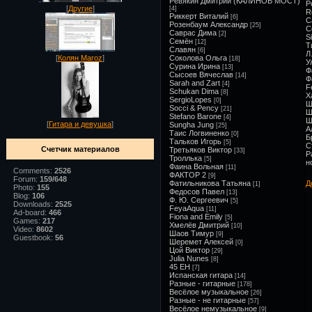
Ревякин Дмитрий (КАЛИНОВ МОСТ)
Р
[
Другие
]
[4]
R
Риккерт Виталий
[6]
С
Розенбаум Александр
[25]
С
Саврас Дима
[2]
S
Семён
[12]
Т
Славян
[6]
Л
[
Колян Maroz
]
Соколова Ольга
[18]
У
Сурина Ирина
[13]
Ф
Сысоев Вячеслав
[14]
Ф
Sarah and Zart
[4]
F
Schukan Dima
[8]
Х
SergioLopes
[0]
Ш
Socci & Pency
[21]
Ш
Stefano Barone
[4]
Ш
[
Гитара и девушка
]
Sungha Jung
[25]
А
Таис Логвиненко
[0]
Б
Тальков Игорь
[5]
С
Счетчик материалов
Третьяков Виктор
[33]
Р
Троллька
[5]
н
Фаина Вольная
[11]
Comments:
2526
ФАКТОР 2
[9]
Forum:
159/648
Фатильникова Татьяна
Д
[1]
Photo:
155
Федосов Павел
[13]
Blog:
106
Ф. Ю. Сергеевич
[5]
Downloads:
2525
FeyaAqua
[11]
Ad-board:
466
Fiona and Emily
[5]
Games:
217
Хмелёв Дмитрий
[10]
Video:
8602
Шаов Тимур
[9]
Guestbook:
56
Шеремет Алексей
[0]
Цой Виктор
[29]
Julia Nunes
[8]
45 ЕН
[7]
Испанская гитара
[14]
Разные - гитарные
[178]
Весёлое музыкальное
[26]
Разные - не гитарные
[57]
Весёлое немузыкальное
[9]