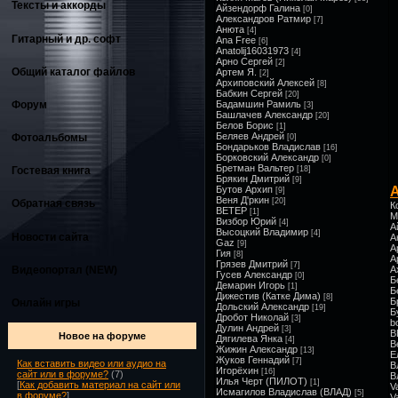
Тексты и аккорды
Айзендорф Галина
[0]
Александров Ратмир
[7]
Анюта
[4]
Гитарный и др. софт
Ana Free
[6]
Anatolij16031973
[4]
Арно Сергей
[2]
Общий каталог файлов
Артем Я.
[2]
Архиповский Алексей
[8]
Бабкин Сергей
[20]
Форум
Бадамшин Рамиль
[3]
Башлачев Александр
[20]
Белов Борис
[1]
Беляев Андрей
Фотоальбомы
[0]
Бондарьков Владислав
[16]
Борковский Александр
[0]
Бретман Вальтер
Гостевая книга
[18]
Брякин Дмитрий
[9]
Бутов Архип
[9]
Веня Д'ркин
[20]
Обратная связь
К
ВЕТЕР
[1]
М
Визбор Юрий
[4]
А
Высоцкий Владимир
[4]
Новости сайта
А
Gaz
[9]
А
Гия
[8]
А
Грязев Дмитрий
[7]
Видеопортал (NEW)
А
Гусев Александр
[0]
Б
Демарин Игорь
[1]
Б
Дижестив (Катке Дима)
[8]
Б
Онлайн игры
Дольский Александр
[19]
Б
Дробот Николай
[3]
b
Дулин Андрей
[3]
В
Новое на форуме
Дягилева Янка
[4]
В
Жижин Александр
[13]
Е
Жуков Геннадий
[7]
Как вставить видео или аудио на
В
Игорёхин
[16]
сайт или в форуме?
(7)
В
Илья Черт (ПИЛОТ)
[1]
[
Как добавить материал на сайт или
V
Исмагилов Владислав (ВЛАД)
[5]
в форуме?
]
V