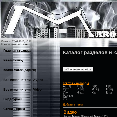
Пятница, 07.08.2026, 15:11
Приветствую Вас
Гость
Главная страница
Каталог разделов и 
Реалити шоу
Колян Maroz (Админ)
Все исполнители - Аудио
Т
ексты и аккорды
A
Б
В
Г
[114]
[3]
[9]
[8]
К
Л
М
Н
Все исполнители - Video
[27]
[13]
[34]
[11]
У
Ф
Х
Ц
[0]
[21]
[0]
[0]
Разные
[55]
Видеоуроки
Добавить текст
Стихи и проза
Видео
Колян Maroz (Николай Мароз)
[53]