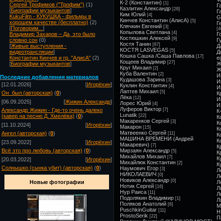
К-2 (Константин)
[1]
Сергей Трофимов ("Трофим")
(1)
Г
Казлитин Александр
[28]
[
Биографии музыкантов
]
Г
Ким Юлий
[4]
KukuFilm - КУКУШКА - фильмы в
G
Кинчев Константин (АлисА)
[5]
хорошем качестве (бесплатно)
(2)
Г
Клячкин Евгений
[3]
[
Поговорим...
]
[4
Копылова Светлана
[4]
Владимир Захаров – Да, это было
Г
Костюшкин Алексей
[9]
словно сон
(0)
Г
Костя Танин
[87]
[
Живые выступления -
Д
КОСТЯ LASVEGAS
[5]
видеотрансляции
]
Д
Кошка Сашка /Саша Павлова
[17]
Константин Кинчев и гр. "АлисА"
(2)
e
Кощеев Владимир
[27]
[
Биографии музыкантов
]
Ж
Круг Михаил
[2]
Ж
Куба Валентин
[2]
И
Посл
едние добавления материалов
Кудашова Зарина
[3]
И
[12.01.2026]
[
Игорёхин
]
Куклин Константин
[4]
И
Лаптев Михаил
[5]
Он_был (авторская)
(
0
)
К
Лёка
[12]
И
[06.09.2025]
[
Жижин Александр
]
Лорес Юрий
[4]
И
Луферов Виктор
Александр Жижин - Где-то очень далеко
[7]
К
Lunatik
(кавер на песню Д. Хмелёва)
(
0
)
[22]
К
Макаренков Сергей
[3]
К
[11.10.2024]
[
Игорёхин
]
Макарон
[15]
К
Матвеенко Сергей
Ангел (авторская)
(
0
)
[11]
К
МАШИНА ВРЕМЕНИ (Андрей
К
[23.09.2022]
[
Игорёхин
]
Макаревич)
[7]
К
Всё это про любовь (авторская)
(
0
)
Мирзаян Александр
[5]
К
Михайлов Михаил
[7]
К
[20.03.2022]
[
Игорёхин
]
Михайлюк Константин
[2]
К
Солнышко (сынка убит) (авторская)
(
0
)
Наумович Егор
[3]
Л
НИКОЛАЕВИЧ
[0]
Л
Новиков Александр
[0]
Новые фотографии
Л
Нотик Сергей
[16]
Л
Нур Раиса
[11]
Л
Подолякин Владимир
[1]
Л
Поляков Анатолий
[6]
М
PuschkinGuitar
[11]
Н
ProstoSerik
[22]
П