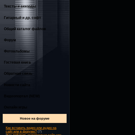
Тексты и аккорды
Гитарный и др. софт
Общий каталог файлов
Форум
Фотоальбомы
Гостевая книга
Обратная связь
Новости сайта
Видеопортал (NEW)
Онлайн игры
Новое на форуме
Как вставить видео или аудио на
сайт или в форуме?
(7)