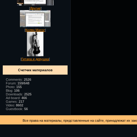
[
Другие
]
[
Колян Maroz
]
[
Гитара и девушка
]
Счетчик материалов
Comments:
2526
Forum:
159/648
Photo:
155
Blog:
106
Downloads:
2525
Ad-board:
466
Games:
217
Video:
8602
Guestbook:
56
Все права на материалы, представленные на сайте, принадлежат их за