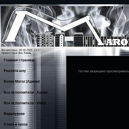
Воскресенье, 09.08.2026, 13:17
Приветствую Вас
Гость
Главная страница
Реалити шоу
Гостям запрещено просматривать 
Колян Maroz (Админ)
Все исполнители - Аудио
Все исполнители - Video
Видеоуроки
Стихи и проза