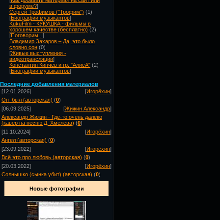
[
Как добавить материал на сайт или
в форуме?
]
Сергей Трофимов ("Трофим")
(1)
[
Биографии музыкантов
]
KukuFilm - КУКУШКА - фильмы в
хорошем качестве (бесплатно)
(2)
[
Поговорим...
]
Владимир Захаров – Да, это было
словно сон
(0)
[
Живые выступления -
видеотрансляции
]
Константин Кинчев и гр. "АлисА"
(2)
[
Биографии музыкантов
]
Посл
едние добавления материалов
[12.01.2026]
[
Игорёхин
]
Он_был (авторская)
(
0
)
[06.09.2025]
[
Жижин Александр
]
Александр Жижин - Где-то очень далеко
(кавер на песню Д. Хмелёва)
(
0
)
[11.10.2024]
[
Игорёхин
]
Ангел (авторская)
(
0
)
[23.09.2022]
[
Игорёхин
]
Всё это про любовь (авторская)
(
0
)
[20.03.2022]
[
Игорёхин
]
Солнышко (сынка убит) (авторская)
(
0
)
Новые фотографии