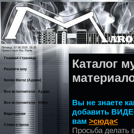
Пятница, 07.08.2026, 16:28
Приветствую Вас
Гость
Главная страница
Каталог 
Реалити шоу
материал
Колян Maroz (Админ)
Все исполнители - Аудио
Вы не знаете ка
Все исполнители - Video
добавить ВИДЕ
Видеоуроки
вам
>сюда<
Стихи и проза
Просьба делать 