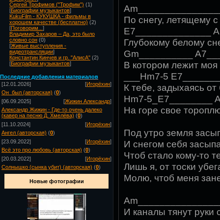
Сергей Трофимов ("Трофим")
(1)
Am______________
[
Биографии музыкантов
]
KukuFilm - КУКУШКА - фильмы в
По снегу, летящему с
хорошем качестве (бесплатно)
(2)
[
Поговорим...
]
E7______________ 
Владимир Захаров – Да, это было
Глубокому белому сне
словно сон
(0)
[
Живые выступления -
Gm__________ A7__
видеотрансляции
]
Константин Кинчев и гр. "АлисА"
(2)
В котором лежит моя 
[
Биографии музыкантов
]
___Hm7-5 E7______
Посл
едние добавления материалов
[12.01.2026]
[
Игорёхин
]
К тебе, задыхаясь от 
Он_был (авторская)
(
0
)
Hm7-5_E7________ 
[06.09.2025]
[
Жижин Александр
]
На горе свое тороплю
Александр Жижин - Где-то очень далеко
(кавер на песню Д. Хмелёва)
(
0
)
[11.10.2024]
[
Игорёхин
]
Под утро земля засы
Ангел (авторская)
(
0
)
И снегом себя засыпа
[23.09.2022]
[
Игорёхин
]
Всё это про любовь (авторская)
(
0
)
Чтоб стало кому-то т
[20.03.2022]
[
Игорёхин
]
Лишь я, от тоски убег
Солнышко (сынка убит) (авторская)
(
0
)
Молю, чтоб меня зан
Новые фотографии
Am_______________
И каналы тянут руки 