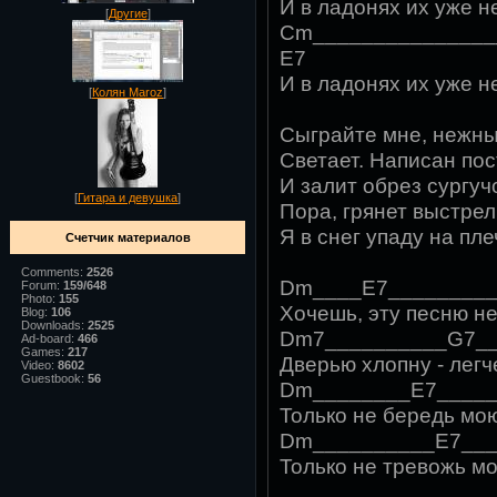
И в ладонях их уже не
[
Другие
]
Cm_______________
E7
И в ладонях их уже не
[
Колян Maroz
]
Сыграйте мне, нежны
Светает. Написан пос
И залит обрез сургуч
[
Гитара и девушка
]
Пора, грянет выстрел,
Я в снег упаду на пле
Счетчик материалов
Comments:
2526
Dm____E7________
Forum:
159/648
Photo:
155
Хочешь, эту песню н
Blog:
106
Downloads:
2525
Dm7__________G7__
Ad-board:
466
Games:
217
Дверью хлопну - легче
Video:
8602
Guestbook:
56
Dm________E7____
Только не бередь мо
Dm__________E7__
Только не тревожь м