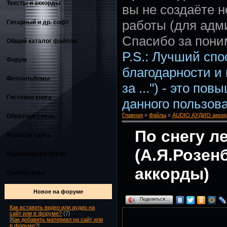
Тексты и аккорды
вы не создаёте 
работы (для адм
Гитарный и др. софт
Спасибо за пони
Общий каталог файлов
P.S.: Лучший сп
Форум
благодарности и
Фотоальбомы
за ...") - это по
Гостевая книга
данного пользова
Главная
»
Файлы
»
AUDIO АУДИО аккор
Обратная связь
По снегу л
Новости сайта
(А.Я.Розенб
Видеопортал (NEW)
аккорды)
Онлайн игры
Новое на форуме
Поделиться…
Как вставить видео или аудио на
сайт или в форуме?
(7)
[
Как добавить материал на сайт или
в форуме?
]