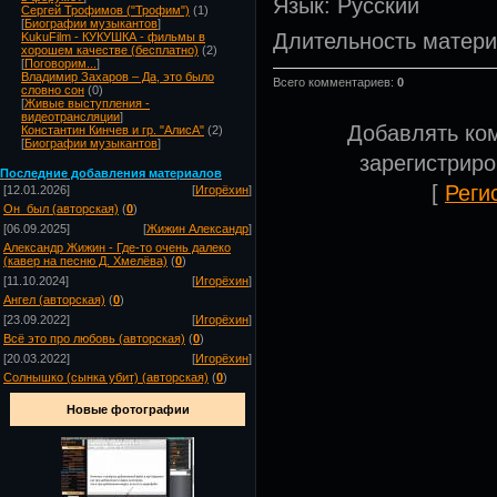
Язык
: Русский
Сергей Трофимов ("Трофим")
(1)
[
Биографии музыкантов
]
Длительность матер
KukuFilm - КУКУШКА - фильмы в
хорошем качестве (бесплатно)
(2)
[
Поговорим...
]
Владимир Захаров – Да, это было
Всего комментариев
:
0
словно сон
(0)
[
Живые выступления -
видеотрансляции
]
Добавлять ко
Константин Кинчев и гр. "АлисА"
(2)
[
Биографии музыкантов
]
зарегистрир
Посл
едние добавления материалов
[
Реги
[12.01.2026]
[
Игорёхин
]
Он_был (авторская)
(
0
)
[06.09.2025]
[
Жижин Александр
]
Александр Жижин - Где-то очень далеко
(кавер на песню Д. Хмелёва)
(
0
)
[11.10.2024]
[
Игорёхин
]
Ангел (авторская)
(
0
)
[23.09.2022]
[
Игорёхин
]
Всё это про любовь (авторская)
(
0
)
[20.03.2022]
[
Игорёхин
]
Солнышко (сынка убит) (авторская)
(
0
)
Новые фотографии