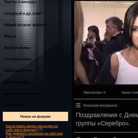
Тексты и аккорды
Гитарный и др. софт
Общий каталог файлов
Форум
Фотоальбомы
Гостевая книга
Обратная связь
Новости сайта
Просмотры
: 0
Канал пол
Видеопортал (NEW)
Онлайн игры
Описание материала
:
Поздравления с Днем
Новое на форуме
группы «Серебро».
Как вставить видео или аудио на
сайт или в форуме?
(7)
[
Как добавить материал на сайт или
в форуме?
]