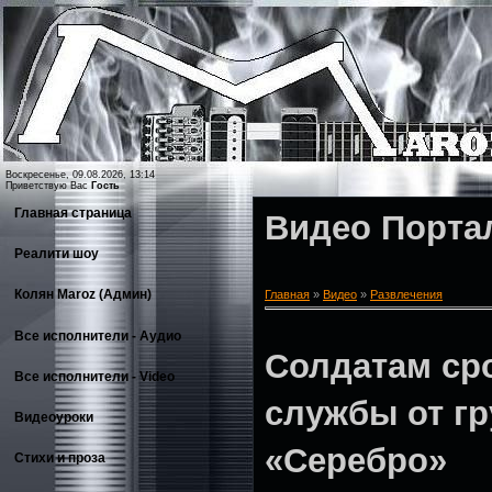
Воскресенье, 09.08.2026, 13:14
Приветствую Вас
Гость
Главная страница
Видео Порта
Реалити шоу
Колян Maroz (Админ)
Главная
»
Видео
»
Развлечения
Все исполнители - Аудио
Солдатам ср
Все исполнители - Video
службы от г
Видеоуроки
«Серебро»
Стихи и проза