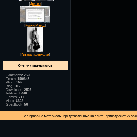
[
Другие
]
[
Колян Maroz
]
[
Гитара и девушка
]
Счетчик материалов
Comments:
2526
Forum:
159/648
Photo:
155
Blog:
106
Downloads:
2525
Ad-board:
466
Games:
217
Video:
8602
Guestbook:
56
Все права на материалы, представленные на сайте, принадлежат их зак