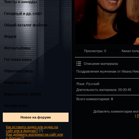
Тексты и аккорды
Гитарный и др. софт
Общий каталог файлов
Форум
Фотоальбомы
Просмотры
: 0
Канал пол
Гостевая книга
Описание материала
:
Обратная связь
Поздравления мужчинам от Ивана Ник
Новости сайта
Язык
: Русский
Длительность материала
: 00:00:45
Видеопортал (NEW)
Всего комментариев
:
0
Онлайн игры
Добавлять комментарии могу
[
Р
Новое на форуме
Как вставить видео или аудио на
сайт или в форуме?
(7)
[
Как добавить материал на сайт или
в форуме?
]