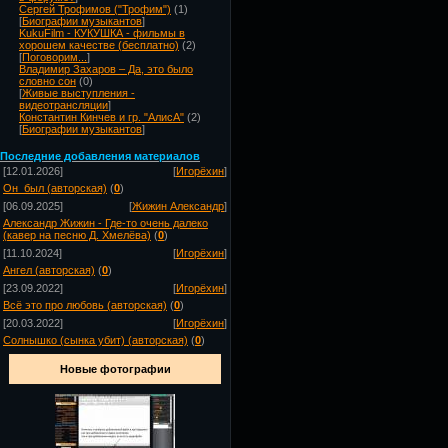
Сергей Трофимов ("Трофим")
(1)
[
Биографии музыкантов
]
KukuFilm - КУКУШКА - фильмы в
хорошем качестве (бесплатно)
(2)
[
Поговорим...
]
Владимир Захаров – Да, это было
словно сон
(0)
[
Живые выступления -
видеотрансляции
]
Константин Кинчев и гр. "АлисА"
(2)
[
Биографии музыкантов
]
Посл
едние добавления материалов
[12.01.2026]
[
Игорёхин
]
Он_был (авторская)
(
0
)
[06.09.2025]
[
Жижин Александр
]
Александр Жижин - Где-то очень далеко
(кавер на песню Д. Хмелёва)
(
0
)
[11.10.2024]
[
Игорёхин
]
Ангел (авторская)
(
0
)
[23.09.2022]
[
Игорёхин
]
Всё это про любовь (авторская)
(
0
)
[20.03.2022]
[
Игорёхин
]
Солнышко (сынка убит) (авторская)
(
0
)
Новые фотографии