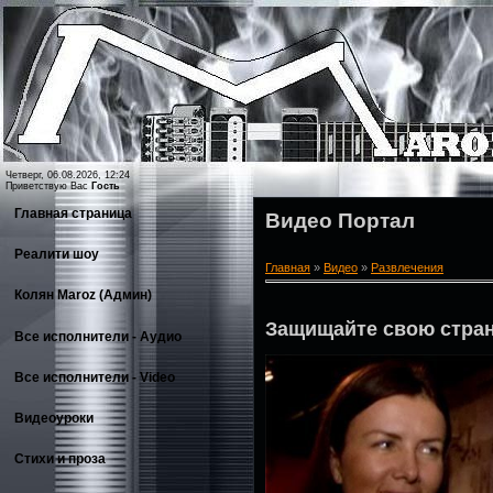
Четверг, 06.08.2026, 12:24
Приветствую Вас
Гость
Главная страница
Видео Портал
Реалити шоу
Главная
»
Видео
»
Развлечения
Колян Maroz (Админ)
Защищайте свою стран
Все исполнители - Аудио
Все исполнители - Video
Видеоуроки
Стихи и проза