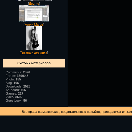
[
Другие
]
[
Колян Maroz
]
[
Гитара и девушка
]
Счетчик материалов
Comments:
2526
Forum:
159/648
Photo:
155
Blog:
106
Downloads:
2525
Ad-board:
466
Games:
217
Video:
8602
Guestbook:
56
Все права на материалы, представленные на сайте, принадлежат их зак