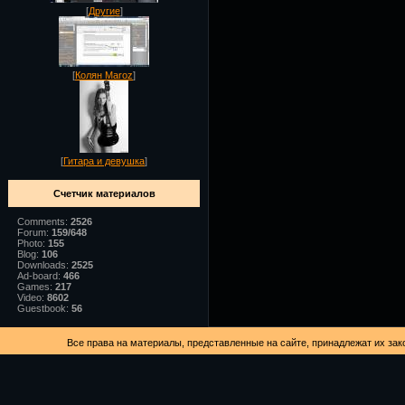
[
Другие
]
[
Колян Maroz
]
[
Гитара и девушка
]
Счетчик материалов
Comments:
2526
Forum:
159/648
Photo:
155
Blog:
106
Downloads:
2525
Ad-board:
466
Games:
217
Video:
8602
Guestbook:
56
Все права на материалы, представленные на сайте, принадлежат их зак