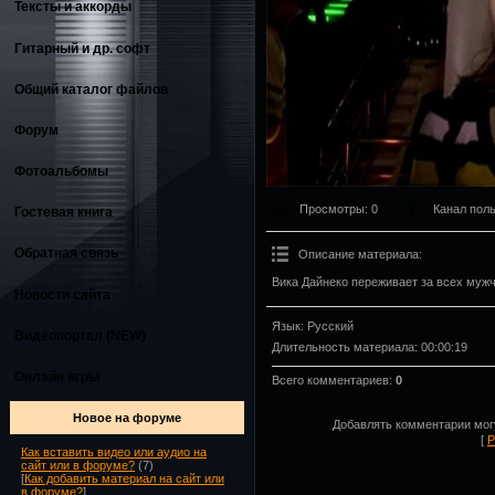
Тексты и аккорды
Гитарный и др. софт
Общий каталог файлов
Форум
Фотоальбомы
Просмотры
: 0
Канал пол
Гостевая книга
Обратная связь
Описание материала
:
Вика Дайнеко переживает за всех мужч
Новости сайта
Язык
: Русский
Видеопортал (NEW)
Длительность материала
: 00:00:19
Онлайн игры
Всего комментариев
:
0
Новое на форуме
Добавлять комментарии могу
[
Р
Как вставить видео или аудио на
сайт или в форуме?
(7)
[
Как добавить материал на сайт или
в форуме?
]