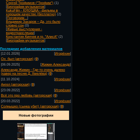
Сергей Трофимов ("Трофим")
(1)
[
Биографии музыкантов
]
KukuFilm - КУКУШКА - фильмы в
хорошем качестве (бесплатно)
(2)
[
Поговорим...
]
Владимир Захаров – Да, это было
словно сон
(0)
[
Живые выступления -
видеотрансляции
]
Константин Кинчев и гр. "АлисА"
(2)
[
Биографии музыкантов
]
Посл
едние добавления материалов
[12.01.2026]
[
Игорёхин
]
Он_был (авторская)
(
0
)
[06.09.2025]
[
Жижин Александр
]
Александр Жижин - Где-то очень далеко
(кавер на песню Д. Хмелёва)
(
0
)
[11.10.2024]
[
Игорёхин
]
Ангел (авторская)
(
0
)
[23.09.2022]
[
Игорёхин
]
Всё это про любовь (авторская)
(
0
)
[20.03.2022]
[
Игорёхин
]
Солнышко (сынка убит) (авторская)
(
0
)
Новые фотографии