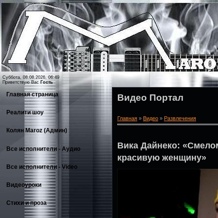
Суббота, 08.08.2026, 06:49
Приветствую Вас
Гость
Главная страница
Видео Портал
Реалити шоу
Главная
»
Видео
»
Развлечения
Колян Maroz (Админ)
Вика Дайнеко: «Смело
Все исполнители - Аудио
красивую женщину»
Все исполнители - Video
Видеоуроки
Стихи и проза