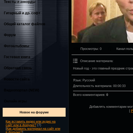
Тексты и аккорды
Гитарный и др. софт
Общий каталог файлов
Форум
Фотоальбомы
Просмотры
: 0
Канал пол
Гостевая книга
Описание материала
:
Обратная связь
Новый год - это главный праздник стра
Новости сайта
Язык
: Русский
Длительность материала
: 00:00:33
Видеопортал (NEW)
Всего комментариев
:
0
Онлайн игры
Добавлять комментарии могу
[
Р
Новое на форуме
Как вставить видео или аудио на
сайт или в форуме?
(7)
[
Как добавить материал на сайт или
в форуме?
]