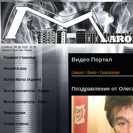
Суббота, 08.08.2026, 12:20
Приветствую Вас
Гость
Главная страница
Видео Портал
Реалити шоу
Главная
»
Видео
»
Развлечения
Колян Maroz (Админ)
Поздравление от Олег
Все исполнители - Аудио
Все исполнители - Video
Видеоуроки
Стихи и проза