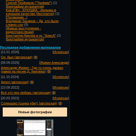
Сергей Трофимов ("Трофим")
(1)
[
Биографии музыкантов
]
KukuFilm - КУКУШКА - фильмы в
хорошем качестве (бесплатно)
(2)
[
Поговорим...
]
Владимир Захаров – Да, это было
словно сон
(0)
[
Живые выступления -
видеотрансляции
]
Константин Кинчев и гр. "АлисА"
(2)
[
Биографии музыкантов
]
Посл
едние добавления материалов
[12.01.2026]
[
Игорёхин
]
Он_был (авторская)
(
0
)
[06.09.2025]
[
Жижин Александр
]
Александр Жижин - Где-то очень далеко
(кавер на песню Д. Хмелёва)
(
0
)
[11.10.2024]
[
Игорёхин
]
Ангел (авторская)
(
0
)
[23.09.2022]
[
Игорёхин
]
Всё это про любовь (авторская)
(
0
)
[20.03.2022]
[
Игорёхин
]
Солнышко (сынка убит) (авторская)
(
0
)
Новые фотографии