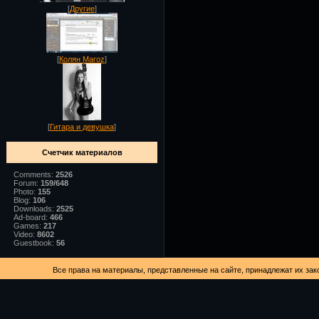
[
Другие
]
[
Колян Maroz
]
[
Гитара и девушка
]
Счетчик материалов
Comments:
2526
Forum:
159/648
Photo:
155
Blog:
106
Downloads:
2525
Ad-board:
466
Games:
217
Video:
8602
Guestbook:
56
Все права на материалы, представленные на сайте, принадлежат их зак