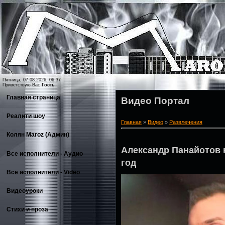
Пятница, 07.08.2026, 06:37
Приветствую Вас
Гость
Главная страница
Видео Портал
Реалити шоу
Главная
»
Видео
»
Развлечения
Колян Maroz (Админ)
Александр Панайотов 
Все исполнители - Аудио
год
Все исполнители - Video
Видеоуроки
Стихи и проза