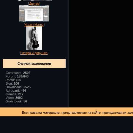
[
Другие
]
[
Колян Maroz
]
[
Гитара и девушка
]
Счетчик материалов
Comments:
2526
Forum:
159/648
Photo:
155
Blog:
106
Downloads:
2525
Ad-board:
466
Games:
217
Video:
8602
Guestbook:
56
Все права на материалы, представленные на сайте, принадлежат их зак