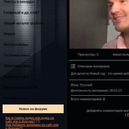
Тексты и аккорды
Гитарный и др. софт
Общий каталог файлов
Форум
Фотоальбомы
Просмотры
: 0
Канал пол
Гостевая книга
Обратная связь
Описание материала
:
Для артиста Новый год - это время раб
Новости сайта
Язык
: Русский
Видеопортал (NEW)
Длительность материала
: 00:01:13
Онлайн игры
Всего комментариев
:
0
Новое на форуме
Добавлять комментарии могу
[
Р
Как вставить видео или аудио на
сайт или в форуме?
(7)
[
Как добавить материал на сайт или
в форуме?
]