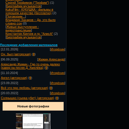
Сергей Трофимов ("Трофим")
(1)
[
Биографии музыкантов
]
KukuFilm - КУКУШКА - фильмы в
хорошем качестве (бесплатно)
(2)
[
Поговорим...
]
Владимир Захаров – Да, это было
словно сон
(0)
[
Живые выступления -
видеотрансляции
]
Константин Кинчев и гр. "АлисА"
(2)
[
Биографии музыкантов
]
Посл
едние добавления материалов
[12.01.2026]
[
Игорёхин
]
Он_был (авторская)
(
0
)
[06.09.2025]
[
Жижин Александр
]
Александр Жижин - Где-то очень далеко
(кавер на песню Д. Хмелёва)
(
0
)
[11.10.2024]
[
Игорёхин
]
Ангел (авторская)
(
0
)
[23.09.2022]
[
Игорёхин
]
Всё это про любовь (авторская)
(
0
)
[20.03.2022]
[
Игорёхин
]
Солнышко (сынка убит) (авторская)
(
0
)
Новые фотографии