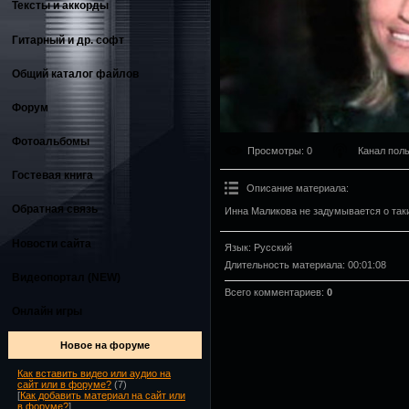
Тексты и аккорды
Гитарный и др. софт
Общий каталог файлов
Форум
Фотоальбомы
Просмотры
: 0
Канал пол
Гостевая книга
Описание материала
:
Обратная связь
Инна Маликова не задумывается о таки
Новости сайта
Язык
: Русский
Длительность материала
: 00:01:08
Видеопортал (NEW)
Всего комментариев
:
0
Онлайн игры
Новое на форуме
Как вставить видео или аудио на
сайт или в форуме?
(7)
[
Как добавить материал на сайт или
в форуме?
]