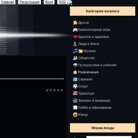
Главная
|
Регистрация
|
Вход
|
RSS
Категории каталога
Другое
Компьютерные игры
Красота и здоровье
Люди и блоги
Музыка
Общество
Путешествия и события
Развлечения
Сериалы
Спорт
Транспорт
Фильмы и анимация
Хобби и образование
Юмор
Форма входа