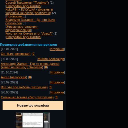
Сергей Трофимов ("Трофим")
(1)
[
Биографии музыкантов
]
KukuFilm - КУКУШКА - фильмы в
хорошем качестве (бесплатно)
(2)
[
Поговорим...
]
Владимир Захаров – Да, это было
словно сон
(0)
[
Живые выступления -
видеотрансляции
]
Константин Кинчев и гр. "АлисА"
(2)
[
Биографии музыкантов
]
Посл
едние добавления материалов
[12.01.2026]
[
Игорёхин
]
Он_был (авторская)
(
0
)
[06.09.2025]
[
Жижин Александр
]
Александр Жижин - Где-то очень далеко
(кавер на песню Д. Хмелёва)
(
0
)
[11.10.2024]
[
Игорёхин
]
Ангел (авторская)
(
0
)
[23.09.2022]
[
Игорёхин
]
Всё это про любовь (авторская)
(
0
)
[20.03.2022]
[
Игорёхин
]
Солнышко (сынка убит) (авторская)
(
0
)
Новые фотографии