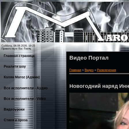
Суббота, 08.08.2026, 19:25
Приветствую Вас
Гость
Главная страница
Видео Портал
Реалити шоу
Главная
»
Видео
»
Развлечения
Колян Maroz (Админ)
Новогодний наряд Ин
Все исполнители - Аудио
Все исполнители - Video
Видеоуроки
Стихи и проза