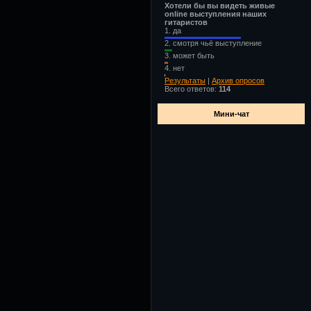
Хотели бы вы видеть живые
online выступления наших
гитаристов
1.
да
2.
смотря чьё выступление
3.
может быть
4.
нет
Результаты
|
Архив опросов
Всего ответов:
114
Мини-чат