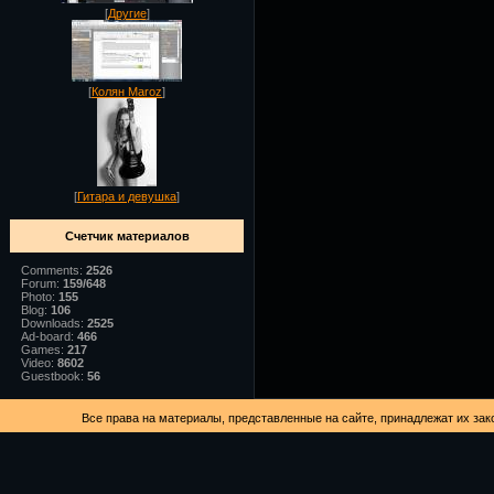
[
Другие
]
[
Колян Maroz
]
[
Гитара и девушка
]
Счетчик материалов
Comments:
2526
Forum:
159/648
Photo:
155
Blog:
106
Downloads:
2525
Ad-board:
466
Games:
217
Video:
8602
Guestbook:
56
Все права на материалы, представленные на сайте, принадлежат их зак