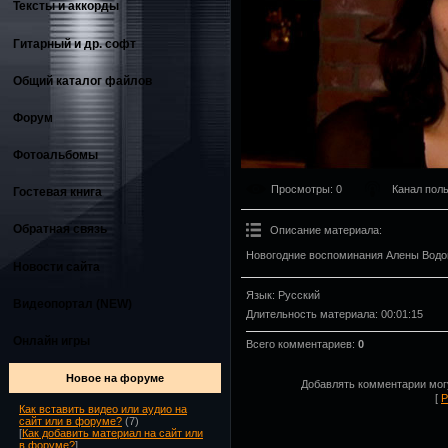
Тексты и аккорды
Гитарный и др. софт
Общий каталог файлов
Форум
Фотоальбомы
Просмотры
: 0
Канал пол
Гостевая книга
Обратная связь
Описание материала
:
Новогодние воспоминания Алены Водо
Новости сайта
Язык
: Русский
Видеопортал (NEW)
Длительность материала
: 00:01:15
Онлайн игры
Всего комментариев
:
0
Новое на форуме
Добавлять комментарии могу
[
Р
Как вставить видео или аудио на
сайт или в форуме?
(7)
[
Как добавить материал на сайт или
в форуме?
]