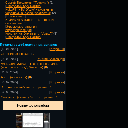
Сергей Трофимов ("Трофим")
(1)
[
Биографии музыкантов
]
KukuFilm - КУКУШКА - фильмы в
хорошем качестве (бесплатно)
(2)
[
Поговорим...
]
Владимир Захаров – Да, это было
словно сон
(0)
[
Живые выступления -
видеотрансляции
]
Константин Кинчев и гр. "АлисА"
(2)
[
Биографии музыкантов
]
Посл
едние добавления материалов
[12.01.2026]
[
Игорёхин
]
Он_был (авторская)
(
0
)
[06.09.2025]
[
Жижин Александр
]
Александр Жижин - Где-то очень далеко
(кавер на песню Д. Хмелёва)
(
0
)
[11.10.2024]
[
Игорёхин
]
Ангел (авторская)
(
0
)
[23.09.2022]
[
Игорёхин
]
Всё это про любовь (авторская)
(
0
)
[20.03.2022]
[
Игорёхин
]
Солнышко (сынка убит) (авторская)
(
0
)
Новые фотографии