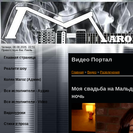
Четверг, 06.08.2026, 22:51
Приветствую Вас
Гость
Главная страница
Видео Портал
Реалити шоу
Главная
»
Видео
»
Развлечения
Колян Maroz (Админ)
Моя свадьба на Маль
Все исполнители - Аудио
ночь
Все исполнители - Video
Видеоуроки
Стихи и проза