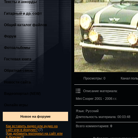
Тексты и аккорды
Гитарный и др. софт
Общий каталог файлов
Форум
Фотоальбомы
Гостевая книга
Обратная связь
Просмотры
: 0
Канал пол
Новости сайта
Описание материала
:
Видеопортал (NEW)
Mini Cooper 2001 - 2006 г.г.
Онлайн игры
Язык
: Русский
Новое на форуме
Длительность материала
: 00:03:48
Всего комментариев
:
0
Как вставить видео или аудио на
сайт или в форуме?
(7)
[
Как добавить материал на сайт или
в форуме?
]