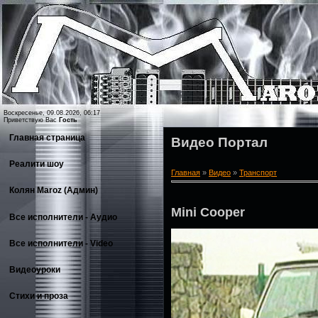
Воскресенье, 09.08.2026, 06:17
Приветствую Вас
Гость
Главная страница
Видео Портал
Реалити шоу
Главная
»
Видео
»
Транспорт
Колян Maroz (Админ)
Mini Cooper
Все исполнители - Аудио
Все исполнители - Video
Видеоуроки
Стихи и проза