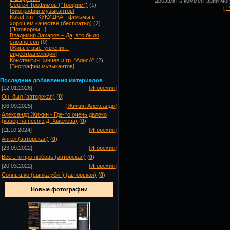
Добавлять комментарии могу
Сергей Трофимов ("Трофим")
(1)
[
Р
[
Биографии музыкантов
]
KukuFilm - КУКУШКА - фильмы в
хорошем качестве (бесплатно)
(2)
[
Поговорим...
]
Владимир Захаров – Да, это было
словно сон
(0)
[
Живые выступления -
видеотрансляции
]
Константин Кинчев и гр. "АлисА"
(2)
[
Биографии музыкантов
]
Посл
едние добавления материалов
[12.01.2026]
[
Игорёхин
]
Он_был (авторская)
(
0
)
[06.09.2025]
[
Жижин Александр
]
Александр Жижин - Где-то очень далеко
(кавер на песню Д. Хмелёва)
(
0
)
[11.10.2024]
[
Игорёхин
]
Ангел (авторская)
(
0
)
[23.09.2022]
[
Игорёхин
]
Всё это про любовь (авторская)
(
0
)
[20.03.2022]
[
Игорёхин
]
Солнышко (сынка убит) (авторская)
(
0
)
Новые фотографии