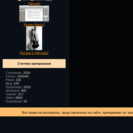
[
Другие
]
[
Колян Maroz
]
[
Гитара и девушка
]
Счетчик материалов
Comments:
2526
Forum:
159/648
Photo:
155
Blog:
106
Downloads:
2525
Ad-board:
466
Games:
217
Video:
8602
Guestbook:
56
Все права на материалы, представленные на сайте, принадлежат их зак