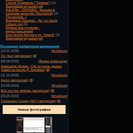
Сергей Трофимов ("Трофим")
(1)
[
Биографии музыкантов
]
KukuFilm - КУКУШКА - фильмы в
хорошем качестве (бесплатно)
(2)
[
Поговорим...
]
Владимир Захаров – Да, это было
словно сон
(0)
[
Живые выступления -
видеотрансляции
]
Константин Кинчев и гр. "АлисА"
(2)
[
Биографии музыкантов
]
Посл
едние добавления материалов
[12.01.2026]
[
Игорёхин
]
Он_был (авторская)
(
0
)
[06.09.2025]
[
Жижин Александр
]
Александр Жижин - Где-то очень далеко
(кавер на песню Д. Хмелёва)
(
0
)
[11.10.2024]
[
Игорёхин
]
Ангел (авторская)
(
0
)
[23.09.2022]
[
Игорёхин
]
Всё это про любовь (авторская)
(
0
)
[20.03.2022]
[
Игорёхин
]
Солнышко (сынка убит) (авторская)
(
0
)
Новые фотографии