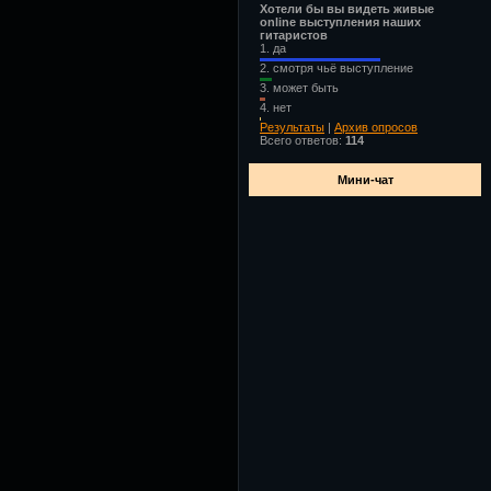
Хотели бы вы видеть живые
online выступления наших
гитаристов
1.
да
2.
смотря чьё выступление
3.
может быть
4.
нет
Результаты
|
Архив опросов
Всего ответов:
114
Мини-чат