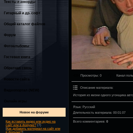
Тексты и аккорды
Гитарный и др. софт
Общий каталог файлов
Форум
Фотоальбомы
Гостевая книга
Обратная связь
Просмотры
: 0
Канал пол
Новости сайта
Описание материала
:
Видеопортал (NEW)
История из жизни одного угонщика авт
Онлайн игры
Язык
: Русский
Новое на форуме
Длительность материала
: 00:01:07
Всего комментариев
:
0
Как вставить видео или аудио на
сайт или в форуме?
(7)
[
Как добавить материал на сайт или
в форуме?
]