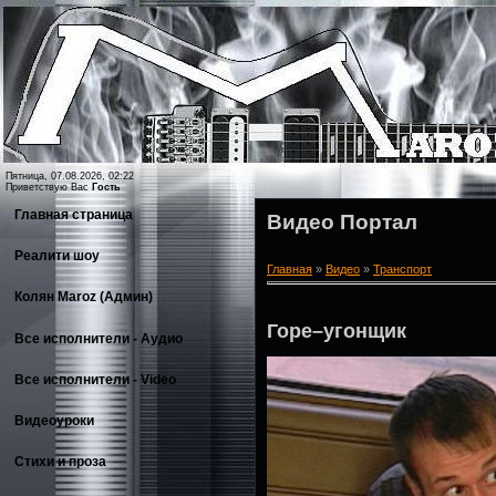
Пятница, 07.08.2026, 02:22
Приветствую Вас
Гость
Главная страница
Видео Портал
Реалити шоу
Главная
»
Видео
»
Транспорт
Колян Maroz (Админ)
Горе–угонщик
Все исполнители - Аудио
Все исполнители - Video
Видеоуроки
Стихи и проза