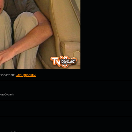
00:01:07
ьзователя
:
Спецпроекты
омобилей.