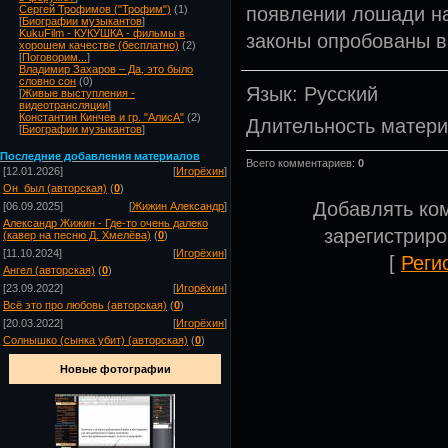
появлении лошади на
Сергей Трофимов ("Трофим")
(1)
[
Биографии музыкантов
]
KukuFilm - КУКУШКА - фильмы в
законы опробованы в
хорошем качестве (бесплатно)
(2)
[
Поговорим...
]
Владимир Захаров – Да, это было
словно сон
(0)
Язык
: Русский
[
Живые выступления -
видеотрансляции
]
Константин Кинчев и гр. "АлисА"
(2)
Длительность матер
[
Биографии музыкантов
]
Посл
едние добавления материалов
Всего комментариев
:
0
[12.01.2026]
[
Игорёхин
]
Он_был (авторская)
(
0
)
Добавлять ко
[06.09.2025]
[
Жижин Александр
]
Александр Жижин - Где-то очень далеко
зарегистрир
(кавер на песню Д. Хмелёва)
(
0
)
[11.10.2024]
[
Игорёхин
]
[
Реги
Ангел (авторская)
(
0
)
[23.09.2022]
[
Игорёхин
]
Всё это про любовь (авторская)
(
0
)
[20.03.2022]
[
Игорёхин
]
Солнышко (сынка убит) (авторская)
(
0
)
Новые фотографии