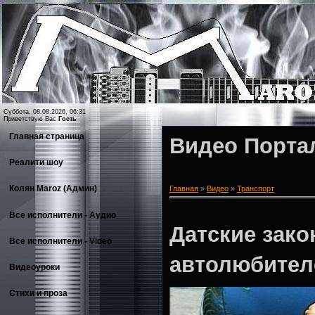
Суббота, 08.08.2026, 06:31
Приветствую Вас
Гость
Главная страница
Видео Порта
Реалити шоу
Колян Maroz (Админ)
Главная
»
Видео
»
Транспорт
Все исполнители - Аудио
Датские зак
Все исполнители - Video
автолюбител
Видеоуроки
Стихи и проза