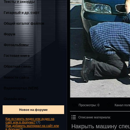
Тексты и аккорды
Гитарный и др. софт
Общий каталог файлов
Форум
Фотоальбомы
Гостевая книга
Обратная связь
Новости сайта
Видеопортал (NEW)
Онлайн игры
Просмотры
: 0
Канал пол
Новое на форуме
Описание материала
:
Как вставить видео или аудио на
сайт или в форуме?
(7)
Накрыть машину спе
[
Как добавить материал на сайт или
в форуме?
]