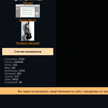
[
Другие
]
[
Колян Maroz
]
[
Гитара и девушка
]
Счетчик материалов
Comments:
2526
Forum:
159/648
Photo:
155
Blog:
106
Downloads:
2525
Ad-board:
466
Games:
217
Video:
8602
Guestbook:
56
Все права на материалы, представленные на сайте, принадлежат их зак