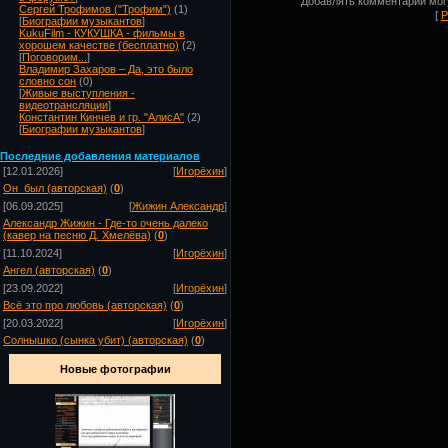
Добавлять комментарии могу
Сергей Трофимов ("Трофим")
(1)
[
Р
[
Биографии музыкантов
]
KukuFilm - КУКУШКА - фильмы в
хорошем качестве (бесплатно)
(2)
[
Поговорим...
]
Владимир Захаров – Да, это было
словно сон
(0)
[
Живые выступления -
видеотрансляции
]
Константин Кинчев и гр. "АлисА"
(2)
[
Биографии музыкантов
]
Посл
едние добавления материалов
[12.01.2026]
[
Игорёхин
]
Он_был (авторская)
(
0
)
[06.09.2025]
[
Жижин Александр
]
Александр Жижин - Где-то очень далеко
(кавер на песню Д. Хмелёва)
(
0
)
[11.10.2024]
[
Игорёхин
]
Ангел (авторская)
(
0
)
[23.09.2022]
[
Игорёхин
]
Всё это про любовь (авторская)
(
0
)
[20.03.2022]
[
Игорёхин
]
Солнышко (сынка убит) (авторская)
(
0
)
Новые фотографии