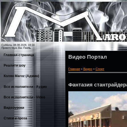
Суббота, 08.08.2026, 19:24
Приветствую Вас
Гость
Главная страница
Видео Портал
Реалити шоу
Главная
»
Видео
»
Спорт
Колян Maroz (Админ)
Фантазия стантрайдер
Все исполнители - Аудио
Все исполнители - Video
Видеоуроки
Стихи и проза