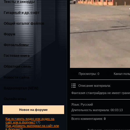
Тексты и аккорды
Гитарный и др. софт
Общий каталог файлов
Форум
Фотоальбомы
Гостевая книга
Обратная связь
Просмотры
: 0
Канал пол
Новости сайта
Описание материала
:
Видеопортал (NEW)
Фантазия стантрайдера не имеет грани
Онлайн игры
Язык
: Русский
Новое на форуме
Длительность материала
: 00:03:13
Всего комментариев
:
0
Как вставить видео или аудио на
сайт или в форуме?
(7)
[
Как добавить материал на сайт или
в форуме?
]