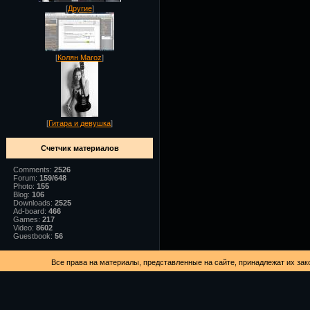
[
Другие
]
[
Колян Maroz
]
[
Гитара и девушка
]
Счетчик материалов
Comments:
2526
Forum:
159/648
Photo:
155
Blog:
106
Downloads:
2525
Ad-board:
466
Games:
217
Video:
8602
Guestbook:
56
Все права на материалы, представленные на сайте, принадлежат их зак