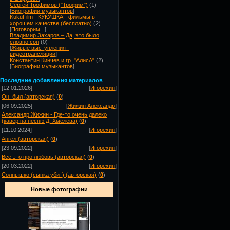
Сергей Трофимов ("Трофим")
(1)
[
Биографии музыкантов
]
KukuFilm - КУКУШКА - фильмы в
хорошем качестве (бесплатно)
(2)
[
Поговорим...
]
Владимир Захаров – Да, это было
словно сон
(0)
[
Живые выступления -
видеотрансляции
]
Константин Кинчев и гр. "АлисА"
(2)
[
Биографии музыкантов
]
Посл
едние добавления материалов
[12.01.2026]
[
Игорёхин
]
Он_был (авторская)
(
0
)
[06.09.2025]
[
Жижин Александр
]
Александр Жижин - Где-то очень далеко
(кавер на песню Д. Хмелёва)
(
0
)
[11.10.2024]
[
Игорёхин
]
Ангел (авторская)
(
0
)
[23.09.2022]
[
Игорёхин
]
Всё это про любовь (авторская)
(
0
)
[20.03.2022]
[
Игорёхин
]
Солнышко (сынка убит) (авторская)
(
0
)
Новые фотографии