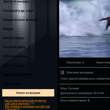
Тексты и аккорды
Гитарный и др. софт
Общий каталог файлов
Форум
Фотоальбомы
Гостевая книга
Обратная связь
Просмотры
: 0
Канал пол
Новости сайта
Описание материала
:
Видеопортал (NEW)
Учись приспосабливаться к любым во
Онлайн игры
Язык
: Русский
Новое на форуме
Длительность материала
: 00:01:00
Всего комментариев
:
0
Как вставить видео или аудио на
сайт или в форуме?
(7)
[
Как добавить материал на сайт или
в форуме?
]