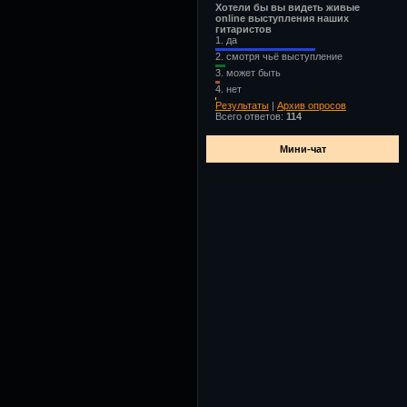
Хотели бы вы видеть живые
online выступления наших
гитаристов
1.
да
2.
смотря чьё выступление
3.
может быть
4.
нет
Результаты
|
Архив опросов
Всего ответов:
114
Мини-чат