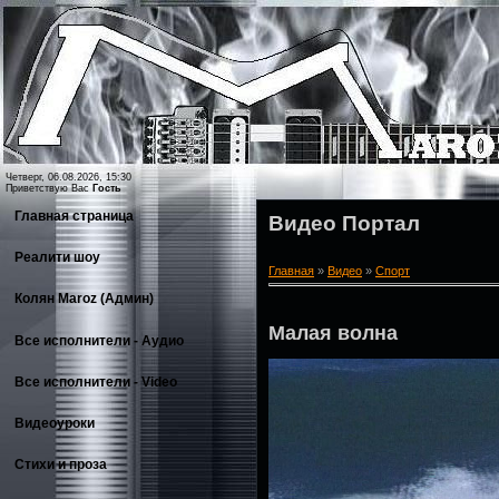
Четверг, 06.08.2026, 15:30
Приветствую Вас
Гость
Главная страница
Видео Портал
Реалити шоу
Главная
»
Видео
»
Спорт
Колян Maroz (Админ)
Малая волна
Все исполнители - Аудио
Все исполнители - Video
Видеоуроки
Стихи и проза