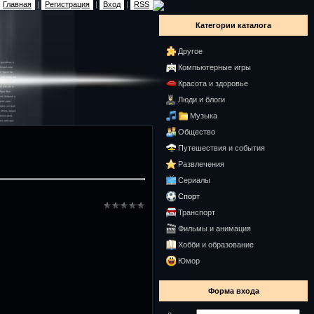
Главная
|
Регистрация
|
Вход
|
RSS
Категории каталога
Другое
Компьютерные игры
Красота и здоровье
Люди и блоги
Музыка
Общество
Путешествия и события
Развлечения
Сериалы
Спорт
Транспорт
Фильмы и анимация
Хобби и образование
Юмор
Форма входа