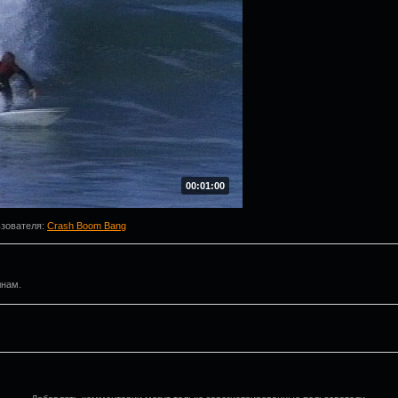
00:01:00
ьзователя
:
Crash Boom Bang
лнам.