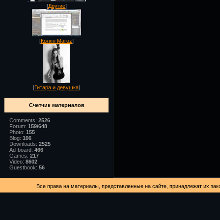
[
Другие
]
[
Колян Maroz
]
[
Гитара и девушка
]
Счетчик материалов
Comments:
2526
Forum:
159/648
Photo:
155
Blog:
106
Downloads:
2525
Ad-board:
466
Games:
217
Video:
8602
Guestbook:
56
Все права на материалы, представленные на сайте, принадлежат их зак