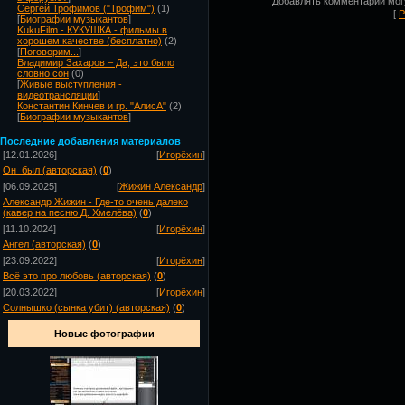
Добавлять комментарии могу
Сергей Трофимов ("Трофим")
(1)
[
Р
[
Биографии музыкантов
]
KukuFilm - КУКУШКА - фильмы в
хорошем качестве (бесплатно)
(2)
[
Поговорим...
]
Владимир Захаров – Да, это было
словно сон
(0)
[
Живые выступления -
видеотрансляции
]
Константин Кинчев и гр. "АлисА"
(2)
[
Биографии музыкантов
]
Посл
едние добавления материалов
[12.01.2026]
[
Игорёхин
]
Он_был (авторская)
(
0
)
[06.09.2025]
[
Жижин Александр
]
Александр Жижин - Где-то очень далеко
(кавер на песню Д. Хмелёва)
(
0
)
[11.10.2024]
[
Игорёхин
]
Ангел (авторская)
(
0
)
[23.09.2022]
[
Игорёхин
]
Всё это про любовь (авторская)
(
0
)
[20.03.2022]
[
Игорёхин
]
Солнышко (сынка убит) (авторская)
(
0
)
Новые фотографии