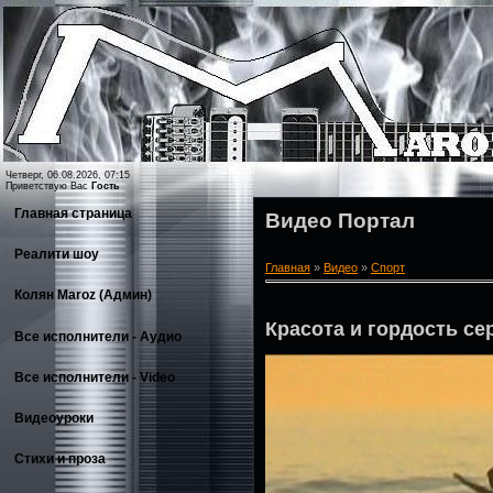
Четверг, 06.08.2026, 07:15
Приветствую Вас
Гость
Главная страница
Видео Портал
Реалити шоу
Главная
»
Видео
»
Спорт
Колян Maroz (Админ)
Красота и гордость с
Все исполнители - Аудио
Все исполнители - Video
Видеоуроки
Стихи и проза