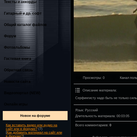
Тексты и аккорды
Гитарный и др. софт
Общий каталог файлов
Форум
Фотоальбомы
Гостевая книга
Обратная связь
Просмотры
: 0
Канал пол
Новости сайта
Описание материала
:
Видеопортал (NEW)
Серфингисту надо быть не только силь
Онлайн игры
Язык
: Русский
Новое на форуме
Длительность материала
: 00:03:05
Всего комментариев
:
0
Как вставить видео или аудио на
сайт или в форуме?
(7)
[
Как добавить материал на сайт или
в форуме?
]