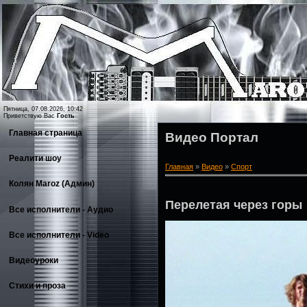
Пятница, 07.08.2026, 10:42
Приветствую Вас
Гость
Главная страница
Видео Портал
Реалити шоу
Главная
»
Видео
»
Спорт
Колян Maroz (Админ)
Перелетая через горы
Все исполнители - Аудио
Все исполнители - Video
Видеоуроки
Стихи и проза