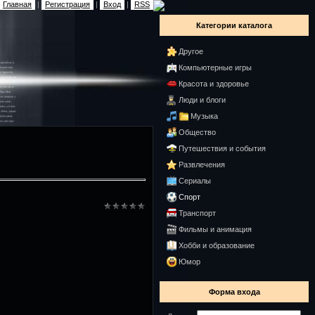
Главная
|
Регистрация
|
Вход
|
RSS
Категории каталога
Другое
Компьютерные игры
Красота и здоровье
Люди и блоги
Музыка
Общество
Путешествия и события
Развлечения
Сериалы
Спорт
Транспорт
Фильмы и анимация
Хобби и образование
Юмор
Форма входа