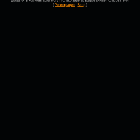
Добавлять комментарии могут только зарегистрированные пользователи.
[
Регистрация
|
Вход
]