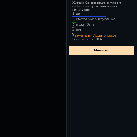
Хотели бы вы видеть живые
online выступления наших
гитаристов
1.
да
2.
смотря чьё выступление
3.
может быть
4.
нет
Результаты
|
Архив опросов
Всего ответов:
114
Мини-чат