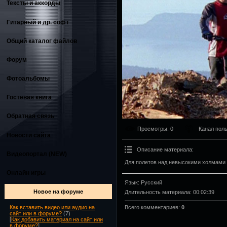
Тексты и аккорды
Гитарный и др. софт
Общий каталог файлов
Форум
Фотоальбомы
Гостевая книга
Обратная связь
Просмотры
: 0
Канал пол
Новости сайта
Описание материала
:
Видеопортал (NEW)
Для полетов над невысокими холмами 
Онлайн игры
Язык
: Русский
Новое на форуме
Длительность материала
: 00:02:39
Всего комментариев
:
0
Как вставить видео или аудио на
сайт или в форуме?
(7)
[
Как добавить материал на сайт или
в форуме?
]