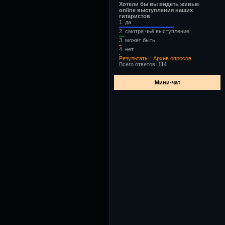
Хотели бы вы видеть живые
online выступления наших
гитаристов
1.
да
2.
смотря чьё выступление
3.
может быть
4.
нет
Результаты
|
Архив опросов
Всего ответов:
114
Мини-чат