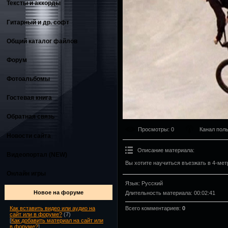
Тексты и аккорды
Гитарный и др. софт
Общий каталог файлов
Форум
Фотоальбомы
Гостевая книга
Обратная связь
Просмотры
: 0
Канал пол
Новости сайта
Описание материала
:
Видеопортал (NEW)
Вы хотите научиться въезжать в 4-мет
Онлайн игры
Язык
: Русский
Новое на форуме
Длительность материала
: 00:02:41
Всего комментариев
:
0
Как вставить видео или аудио на
сайт или в форуме?
(7)
[
Как добавить материал на сайт или
в форуме?
]