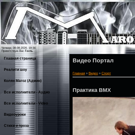
Четверг, 06.08.2026, 19:34
Приветствую Вас
Гость
Главная страница
Видео Портал
Реалити шоу
Главная
»
Видео
»
Спорт
Колян Maroz (Админ)
Практика BMX
Все исполнители - Аудио
Все исполнители - Video
Видеоуроки
Стихи и проза