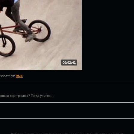
00:02:41
ьзователя
:
BMX
ровые верт-рампы? Тогда учитесь!