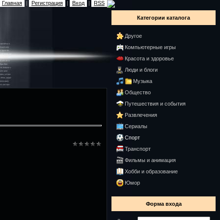
Главная
|
Регистрация
|
Вход
|
RSS
Категории каталога
Другое
Компьютерные игры
Красота и здоровье
Люди и блоги
Музыка
Общество
Путешествия и события
Развлечения
Сериалы
Спорт
Транспорт
Фильмы и анимация
Хобби и образование
Юмор
Форма входа