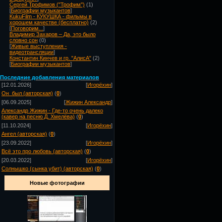
Сергей Трофимов ("Трофим")
(1)
[
Биографии музыкантов
]
KukuFilm - КУКУШКА - фильмы в
хорошем качестве (бесплатно)
(2)
[
Поговорим...
]
Владимир Захаров – Да, это было
словно сон
(0)
[
Живые выступления -
видеотрансляции
]
Константин Кинчев и гр. "АлисА"
(2)
[
Биографии музыкантов
]
Посл
едние добавления материалов
[12.01.2026]
[
Игорёхин
]
Он_был (авторская)
(
0
)
[06.09.2025]
[
Жижин Александр
]
Александр Жижин - Где-то очень далеко
(кавер на песню Д. Хмелёва)
(
0
)
[11.10.2024]
[
Игорёхин
]
Ангел (авторская)
(
0
)
[23.09.2022]
[
Игорёхин
]
Всё это про любовь (авторская)
(
0
)
[20.03.2022]
[
Игорёхин
]
Солнышко (сынка убит) (авторская)
(
0
)
Новые фотографии