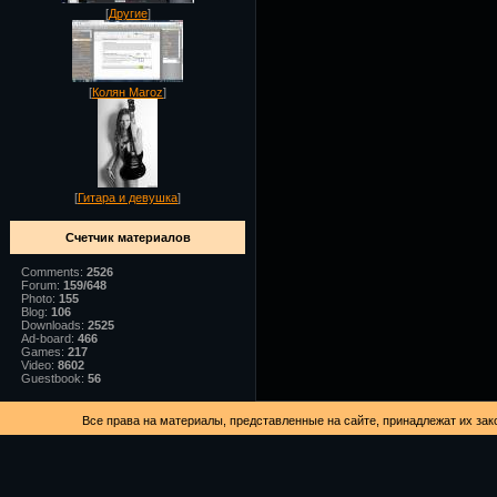
[
Другие
]
[
Колян Maroz
]
[
Гитара и девушка
]
Счетчик материалов
Comments:
2526
Forum:
159/648
Photo:
155
Blog:
106
Downloads:
2525
Ad-board:
466
Games:
217
Video:
8602
Guestbook:
56
Все права на материалы, представленные на сайте, принадлежат их зак