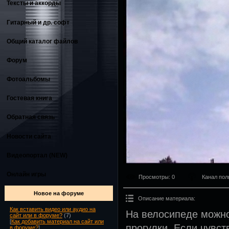
Тексты и аккорды
Гитарный и др. софт
Общий каталог файлов
Форум
Фотоальбомы
Гостевая книга
Обратная связь
Новости сайта
Видеопортал (NEW)
Онлайн игры
Просмотры
: 0
Канал пол
Новое на форуме
Описание материала
:
Как вставить видео или аудио на
На велосипеде можно
сайт или в форуме?
(7)
[
Как добавить материал на сайт или
прогулки. Если чувст
в форуме?
]