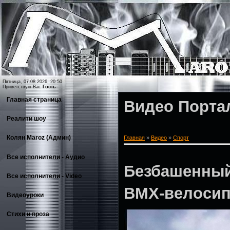
Пятница, 07.08.2026, 20:50
Приветствую Вас
Гость
Главная страница
Видео Порта
Реалити шоу
Колян Maroz (Админ)
Главная
»
Видео
»
Спорт
Все исполнители - Аудио
Безбашенный 
Все исполнители - Video
BMX-велосип
Видеоуроки
Стихи и проза