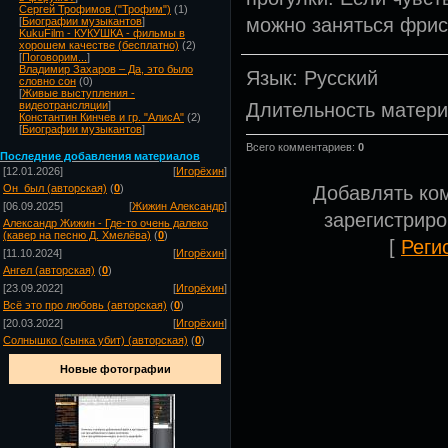
Сергей Трофимов ("Трофим")
(1)
можно заняться фрис
[
Биографии музыкантов
]
KukuFilm - КУКУШКА - фильмы в
хорошем качестве (бесплатно)
(2)
[
Поговорим...
]
Владимир Захаров – Да, это было
Язык
: Русский
словно сон
(0)
[
Живые выступления -
Длительность матер
видеотрансляции
]
Константин Кинчев и гр. "АлисА"
(2)
[
Биографии музыкантов
]
Всего комментариев
:
0
Посл
едние добавления материалов
[12.01.2026]
[
Игорёхин
]
Добавлять ко
Он_был (авторская)
(
0
)
[06.09.2025]
[
Жижин Александр
]
зарегистрир
Александр Жижин - Где-то очень далеко
(кавер на песню Д. Хмелёва)
(
0
)
[
Реги
[11.10.2024]
[
Игорёхин
]
Ангел (авторская)
(
0
)
[23.09.2022]
[
Игорёхин
]
Всё это про любовь (авторская)
(
0
)
[20.03.2022]
[
Игорёхин
]
Солнышко (сынка убит) (авторская)
(
0
)
Новые фотографии