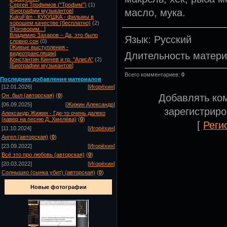
Сергей Трофимов ("Трофим")
(1)
масло, мука.
[
Биографии музыкантов
]
KukuFilm - КУКУШКА - фильмы в
хорошем качестве (бесплатно)
(2)
[
Поговорим...
]
Владимир Захаров – Да, это было
Язык
: Русский
словно сон
(0)
[
Живые выступления -
Длительность матер
видеотрансляции
]
Константин Кинчев и гр. "АлисА"
(2)
[
Биографии музыкантов
]
Всего комментариев
:
0
Посл
едние добавления материалов
[12.01.2026]
[
Игорёхин
]
Добавлять ко
Он_был (авторская)
(
0
)
[06.09.2025]
[
Жижин Александр
]
зарегистрир
Александр Жижин - Где-то очень далеко
(кавер на песню Д. Хмелёва)
(
0
)
[
Реги
[11.10.2024]
[
Игорёхин
]
Ангел (авторская)
(
0
)
[23.09.2022]
[
Игорёхин
]
Всё это про любовь (авторская)
(
0
)
[20.03.2022]
[
Игорёхин
]
Солнышко (сынка убит) (авторская)
(
0
)
Новые фотографии