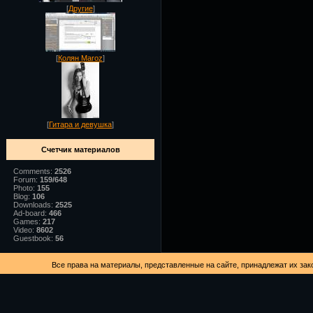
[
Другие
]
[
Колян Maroz
]
[
Гитара и девушка
]
Счетчик материалов
Comments:
2526
Forum:
159/648
Photo:
155
Blog:
106
Downloads:
2525
Ad-board:
466
Games:
217
Video:
8602
Guestbook:
56
Все права на материалы, представленные на сайте, принадлежат их зак