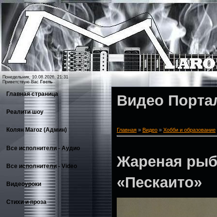
Понедельник, 10.08.2026, 21:31
Приветствую Вас
Гость
Главная страница
Видео Порта
Реалити шоу
Колян Maroz (Админ)
Главная
»
Видео
»
Хобби и образование
Все исполнители - Аудио
Жареная рыб
Все исполнители - Video
«Пескаито»
Видеоуроки
Стихи и проза