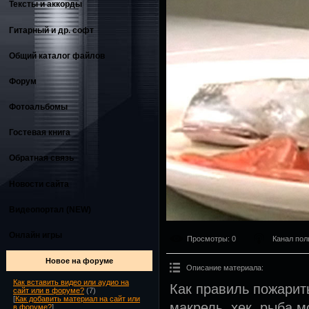
Тексты и аккорды
Гитарный и др. софт
Общий каталог файлов
Форум
Фотоальбомы
Гостевая книга
Обратная связь
Новости сайта
Видеопортал (NEW)
Онлайн игры
Просмотры
: 0
Канал пол
Новое на форуме
Описание материала
:
Как вставить видео или аудио на
Как правиль пожарит
сайт или в форуме?
(7)
[
Как добавить материал на сайт или
макрель, хек, рыба м
в форуме?
]