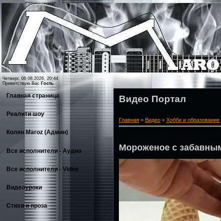
Четверг, 06.08.2026, 20:44
Приветствую Вас
Гость
Главная страница
Видео Портал
Реалити шоу
Главная
»
Видео
»
Хобби и образование
Колян Maroz (Админ)
Мороженое с забавны
Все исполнители - Аудио
Все исполнители - Video
Видеоуроки
Стихи и проза