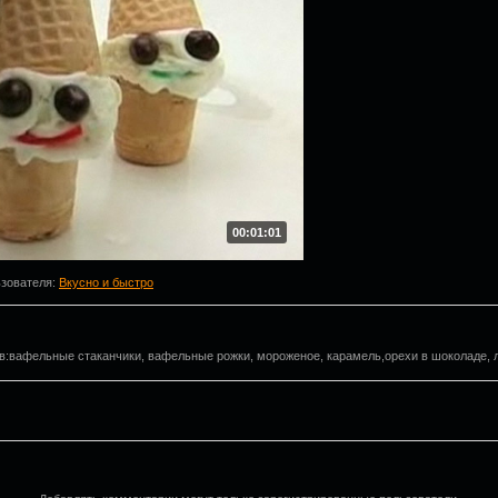
00:01:01
ьзователя
:
Вкусно и быстро
в:вафельные стаканчики, вафельные рожки, мороженое, карамель,орехи в шоколаде, 