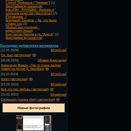
Сергей Трофимов ("Трофим")
(1)
[
Биографии музыкантов
]
KukuFilm - КУКУШКА - фильмы в
хорошем качестве (бесплатно)
(2)
[
Поговорим...
]
Владимир Захаров – Да, это было
словно сон
(0)
[
Живые выступления -
видеотрансляции
]
Константин Кинчев и гр. "АлисА"
(2)
[
Биографии музыкантов
]
Посл
едние добавления материалов
[12.01.2026]
[
Игорёхин
]
Он_был (авторская)
(
0
)
[06.09.2025]
[
Жижин Александр
]
Александр Жижин - Где-то очень далеко
(кавер на песню Д. Хмелёва)
(
0
)
[11.10.2024]
[
Игорёхин
]
Ангел (авторская)
(
0
)
[23.09.2022]
[
Игорёхин
]
Всё это про любовь (авторская)
(
0
)
[20.03.2022]
[
Игорёхин
]
Солнышко (сынка убит) (авторская)
(
0
)
Новые фотографии