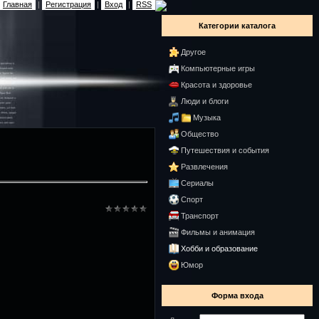
Главная
|
Регистрация
|
Вход
|
RSS
Категории каталога
Другое
Компьютерные игры
Красота и здоровье
Люди и блоги
Музыка
Общество
Путешествия и события
Развлечения
Сериалы
Спорт
Транспорт
Фильмы и анимация
Хобби и образование
Юмор
Форма входа