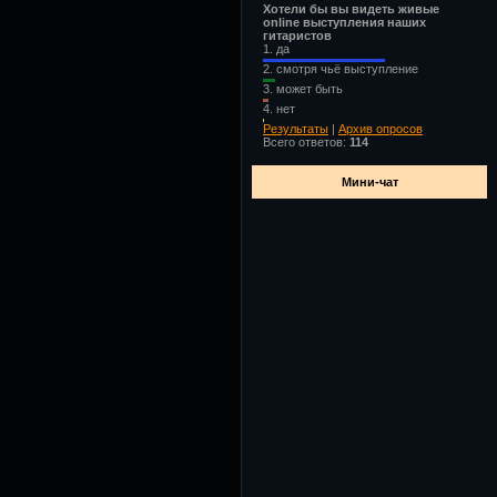
Хотели бы вы видеть живые
online выступления наших
гитаристов
1.
да
2.
смотря чьё выступление
3.
может быть
4.
нет
Результаты
|
Архив опросов
Всего ответов:
114
Мини-чат