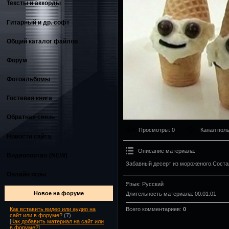
Тексты и аккорды
Гитарный и др. софт
Общий каталог файлов
Форум
Фотоальбомы
Гостевая книга
Обратная связь
Просмотры
: 0
Канал пол
Новости сайта
Описание материала
:
Видеопортал (NEW)
Забавный десерт из мороженого.Соста
Онлайн игры
Язык
: Русский
Новое на форуме
Длительность материала
: 00:01:01
Всего комментариев
:
0
Как вставить видео или аудио на
сайт или в форуме?
(7)
[
Как добавить материал на сайт или
в форуме?
]