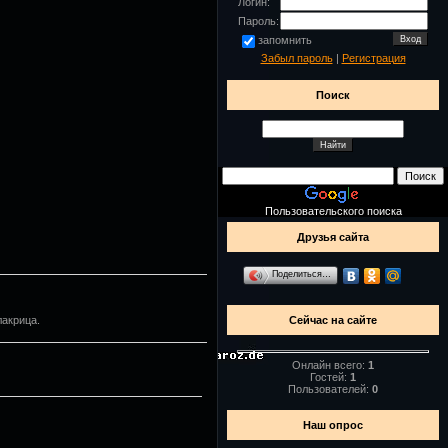
Логин:
Пароль:
запомнить
Забыл пароль
|
Регистрация
Поиск
Пользовательского поиска
Друзья сайта
Поделиться…
Сейчас на сайте
лакрица.
Онлайн всего:
1
Гостей:
1
Пользователей:
0
Наш опрос