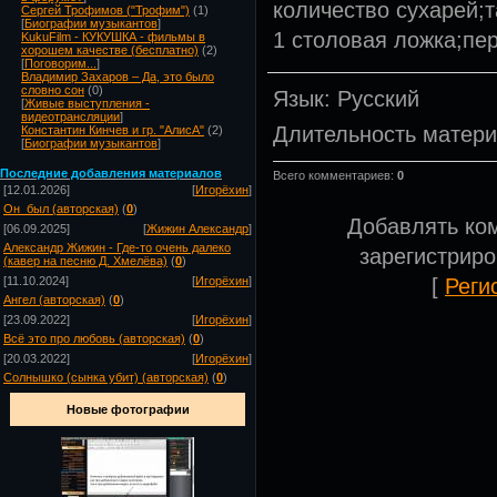
количество сухарей;т
Сергей Трофимов ("Трофим")
(1)
[
Биографии музыкантов
]
1 столовая ложка;пер
KukuFilm - КУКУШКА - фильмы в
хорошем качестве (бесплатно)
(2)
[
Поговорим...
]
Владимир Захаров – Да, это было
словно сон
(0)
Язык
: Русский
[
Живые выступления -
видеотрансляции
]
Длительность матер
Константин Кинчев и гр. "АлисА"
(2)
[
Биографии музыкантов
]
Посл
едние добавления материалов
Всего комментариев
:
0
[12.01.2026]
[
Игорёхин
]
Он_был (авторская)
(
0
)
Добавлять ко
[06.09.2025]
[
Жижин Александр
]
Александр Жижин - Где-то очень далеко
зарегистрир
(кавер на песню Д. Хмелёва)
(
0
)
[
Реги
[11.10.2024]
[
Игорёхин
]
Ангел (авторская)
(
0
)
[23.09.2022]
[
Игорёхин
]
Всё это про любовь (авторская)
(
0
)
[20.03.2022]
[
Игорёхин
]
Солнышко (сынка убит) (авторская)
(
0
)
Новые фотографии