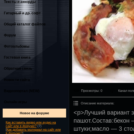
Тексты и аккорды
Гитарный и др. софт
Общий каталог файлов
Форум
Фотоальбомы
Гостевая книга
Обратная связь
Новости сайта
Видеопортал (NEW)
Просмотры
: 0
Канал пол
Онлайн игры
Описание материала
:
<p>Лучший вариант з
Новое на форуме
пашот.Состав:бекон 
Как вставить видео или аудио на
сайт или в форуме?
(7)
штуки;масло — 3 ст
[
Как добавить материал на сайт или
в форуме?
]