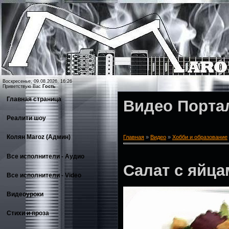
Воскресенье, 09.08.2026, 16:26
Приветствую Вас
Гость
Главная страница
Видео Порта
Реалити шоу
Колян Maroz (Админ)
Главная
»
Видео
»
Хобби и образование
Все исполнители - Аудио
Салат с яйц
Все исполнители - Video
Видеоуроки
Стихи и проза