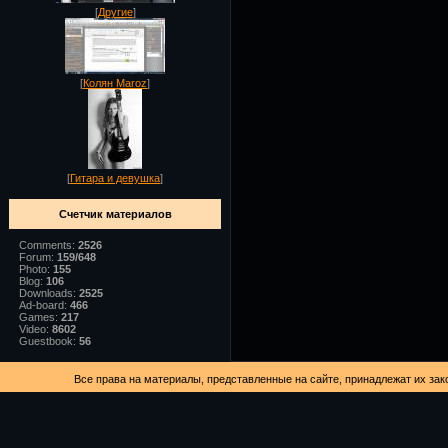
[
Другие
]
[
Колян Maroz
]
[
Гитара и девушка
]
Счетчик материалов
Comments:
2526
Forum:
159/648
Photo:
155
Blog:
106
Downloads:
2525
Ad-board:
466
Games:
217
Video:
8602
Guestbook:
56
Все права на материалы, представленные на сайте, принадлежат их зак