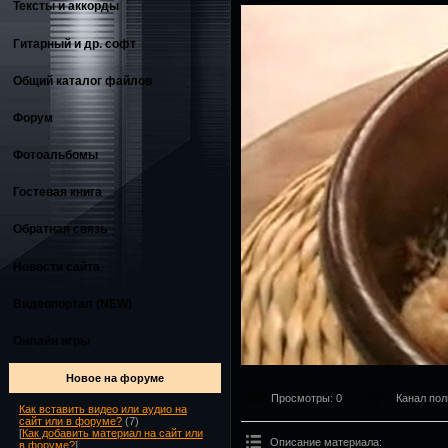
Тексты и аккорды
Гитарный и др. софт
Общий каталог файлов
Форум
Фотоальбомы
Гостевая книга
Обратная связь
Новости сайта
Видеопортал (NEW)
Онлайн игры
Новое на форуме
Просмотры
: 0
Канал пол
Как вставить видео или аудио на
сайт или в форуме?
(7)
[
Как добавить материал на сайт или
Описание материала
:
в форуме?
]