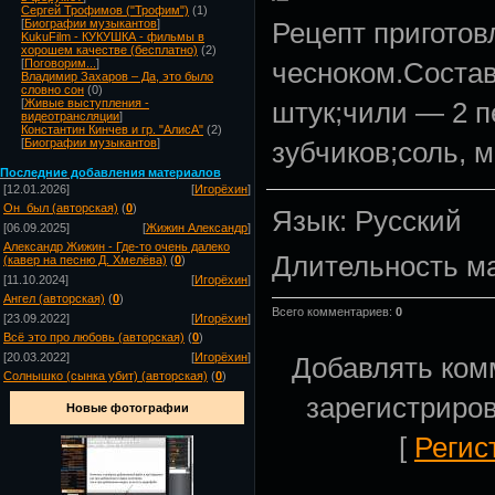
Сергей Трофимов ("Трофим")
(1)
Рецепт приготов
[
Биографии музыкантов
]
KukuFilm - КУКУШКА - фильмы в
хорошем качестве (бесплатно)
(2)
чесноком.Состав
[
Поговорим...
]
Владимир Захаров – Да, это было
словно сон
(0)
штук;чили — 2 п
[
Живые выступления -
видеотрансляции
]
Константин Кинчев и гр. "АлисА"
(2)
зубчиков;соль, м
[
Биографии музыкантов
]
Посл
едние добавления материалов
[12.01.2026]
[
Игорёхин
]
Он_был (авторская)
(
0
)
Язык
: Русский
[06.09.2025]
[
Жижин Александр
]
Александр Жижин - Где-то очень далеко
Длительность м
(кавер на песню Д. Хмелёва)
(
0
)
[11.10.2024]
[
Игорёхин
]
Ангел (авторская)
(
0
)
Всего комментариев
:
0
[23.09.2022]
[
Игорёхин
]
Всё это про любовь (авторская)
(
0
)
[20.03.2022]
[
Игорёхин
]
Добавлять ком
Солнышко (сынка убит) (авторская)
(
0
)
зарегистриро
Новые фотографии
[
Регис