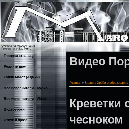
Суббота, 08.08.2026, 19:33
Приветствую Вас
Гость
Главная страница
Видео По
Реалити шоу
Колян Maroz (Админ)
Главная
»
Видео
»
Хобби и образование
Все исполнители - Аудио
Все исполнители - Video
Креветки 
Видеоуроки
чесноком
Стихи и проза