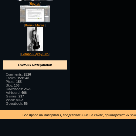
[
Другие
]
[
Колян Maroz
]
[
Гитара и девушка
]
Счетчик материалов
Comments:
2526
Forum:
159/648
Photo:
155
Blog:
106
Downloads:
2525
Ad-board:
466
Games:
217
Video:
8602
Guestbook:
56
Все права на материалы, представленные на сайте, принадлежат их зак