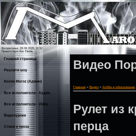
Воскресенье, 09.08.2026, 11:52
Приветствую Вас
Гость
Главная страница
Видео По
Реалити шоу
Колян Maroz (Админ)
Главная
»
Видео
»
Хобби и образование
Все исполнители - Аудио
Все исполнители - Video
Рулет из 
Видеоуроки
перца
Стихи и проза