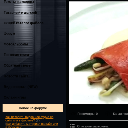
Тексты и аккорды
Гитарный и др. софт
Общий каталог файлов
Форум
Фотоальбомы
Гостевая книга
Обратная связь
Новости сайта
Видеопортал (NEW)
Онлайн игры
Новое на форуме
Просмотры
: 0
Канал пол
Как вставить видео или аудио на
сайт или в форуме?
(7)
[
Как добавить материал на сайт или
Описание материала
:
в форуме?
]