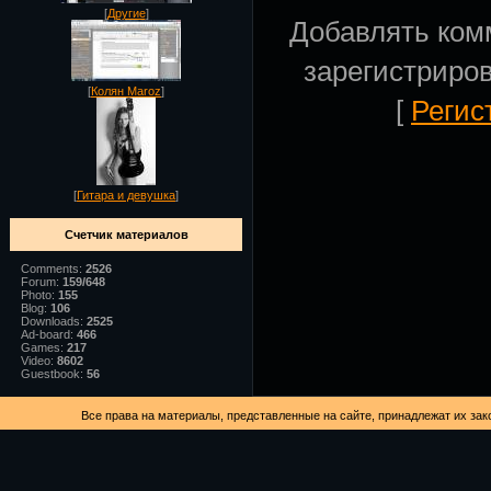
[
Другие
]
Добавлять ком
зарегистриро
[
Колян Maroz
]
[
Регис
[
Гитара и девушка
]
Счетчик материалов
Comments:
2526
Forum:
159/648
Photo:
155
Blog:
106
Downloads:
2525
Ad-board:
466
Games:
217
Video:
8602
Guestbook:
56
Все права на материалы, представленные на сайте, принадлежат их зак