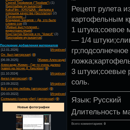
Сергей Трофимов ("Трофим")
(1)
Рецепт рулета из
[
Биографии музыкантов
]
KukuFilm - КУКУШКА - фильмы в
хорошем качестве (бесплатно)
(2)
картофельным к
[
Поговорим...
]
Владимир Захаров – Да, это было
словно сон
(0)
1 штука;соевое 
[
Живые выступления -
видеотрансляции
]
Константин Кинчев и гр. "АлисА"
(2)
— 1/4 штуки;сли
[
Биографии музыкантов
]
Посл
едние добавления материалов
гр;подсолнечное
[12.01.2026]
[
Игорёхин
]
Он_был (авторская)
(
0
)
ложка;картофел
[06.09.2025]
[
Жижин Александр
]
Александр Жижин - Где-то очень далеко
(кавер на песню Д. Хмелёва)
(
0
)
3 штуки;соевые 
[11.10.2024]
[
Игорёхин
]
Ангел (авторская)
(
0
)
соль.
[23.09.2022]
[
Игорёхин
]
Всё это про любовь (авторская)
(
0
)
[20.03.2022]
[
Игорёхин
]
Язык
: Русский
Солнышко (сынка убит) (авторская)
(
0
)
Новые фотографии
Длительность м
Всего комментариев
:
0