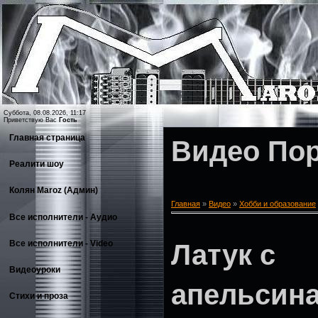
Суббота, 08.08.2026, 11:17
Приветствую Вас
Гость
Главная страница
Видео По
Реалити шоу
Колян Maroz (Админ)
Главная
»
Видео
»
Хобби и образование
Все исполнители - Аудио
Все исполнители - Video
Латук с
Видеоуроки
апельсин
Стихи и проза