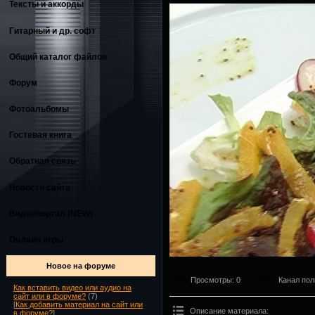
Тексты и аккорды
Гитарный и др. софт
Общий каталог файлов
Форум
Фотоальбомы
Гостевая книга
Обратная связь
Новости сайта
Видеопортал (NEW)
Онлайн игры
Новое на форуме
Просмотры
: 0
Канал пол
Как вставить видео или аудио на
сайт или в форуме?
(7)
[
Как добавить материал на сайт или
Описание материала
:
в форуме?
]