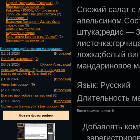
Сергей Трофимов ("Трофим")
(1)
Свежий салат с 
[
Биографии музыкантов
]
KukuFilm - КУКУШКА - фильмы в
хорошем качестве (бесплатно)
(2)
апельсином.Сос
[
Поговорим...
]
Владимир Захаров – Да, это было
словно сон
(0)
штука;редис — 3
[
Живые выступления -
видеотрансляции
]
Константин Кинчев и гр. "АлисА"
(2)
листочка;горчиц
[
Биографии музыкантов
]
Посл
едние добавления материалов
ложка;белый вин
[12.01.2026]
[
Игорёхин
]
Он_был (авторская)
(
0
)
мандариновое ма
[06.09.2025]
[
Жижин Александр
]
Александр Жижин - Где-то очень далеко
(кавер на песню Д. Хмелёва)
(
0
)
[11.10.2024]
[
Игорёхин
]
Язык
: Русский
Ангел (авторская)
(
0
)
[23.09.2022]
[
Игорёхин
]
Длительность м
Всё это про любовь (авторская)
(
0
)
[20.03.2022]
[
Игорёхин
]
Солнышко (сынка убит) (авторская)
(
0
)
Всего комментариев
:
0
Новые фотографии
Добавлять ком
зарегистриро