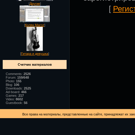
[
Другие
]
[
Регис
[
Колян Maroz
]
[
Гитара и девушка
]
Счетчик материалов
Comments:
2526
Forum:
159/648
Photo:
155
Blog:
106
Downloads:
2525
Ad-board:
466
Games:
217
Video:
8602
Guestbook:
56
Все права на материалы, представленные на сайте, принадлежат их зак