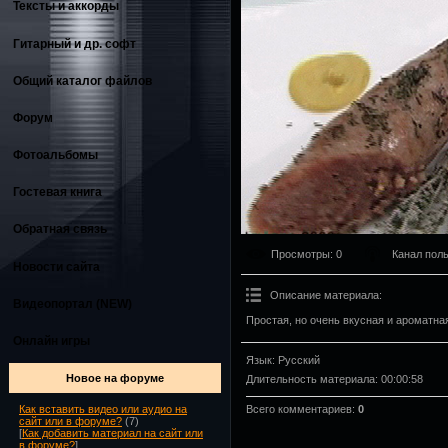
Тексты и аккорды
Гитарный и др. софт
Общий каталог файлов
Форум
Фотоальбомы
Гостевая книга
Обратная связь
Просмотры
: 0
Канал пол
Новости сайта
Описание материала
:
Видеопортал (NEW)
Простая, но очень вкусная и ароматна
Онлайн игры
Язык
: Русский
Новое на форуме
Длительность материала
: 00:00:58
Всего комментариев
:
0
Как вставить видео или аудио на
сайт или в форуме?
(7)
[
Как добавить материал на сайт или
в форуме?
]