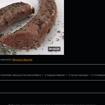
00:00:58
ьзователя
:
Вкусно и быстро
я печеная закуска.Состав:колбаса — 1 порция;тимьян — 1 пучок;горчица — 2 столовых