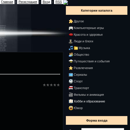
Главная
|
Регистрация
|
Вход
|
RSS
Категории каталога
Другое
Компьютерные игры
Красота и здоровье
Люди и блоги
Музыка
Общество
Путешествия и события
Развлечения
Сериалы
Спорт
Транспорт
Фильмы и анимация
Хобби и образование
Юмор
Форма входа