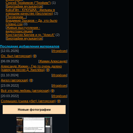
Сергей Трофимов ("Трофим")
(1)
[
Биографии музыкантов
]
KukuFilm - КУКУШКА - фильмы в
хорошем качестве (бесплатно)
(2)
[
Поговорим...
]
Владимир Захаров – Да, это было
словно сон
(0)
[
Живые выступления -
видеотрансляции
]
Константин Кинчев и гр. "АлисА"
(2)
[
Биографии музыкантов
]
Посл
едние добавления материалов
[12.01.2026]
[
Игорёхин
]
Он_был (авторская)
(
0
)
[06.09.2025]
[
Жижин Александр
]
Александр Жижин - Где-то очень далеко
(кавер на песню Д. Хмелёва)
(
0
)
[11.10.2024]
[
Игорёхин
]
Ангел (авторская)
(
0
)
[23.09.2022]
[
Игорёхин
]
Всё это про любовь (авторская)
(
0
)
[20.03.2022]
[
Игорёхин
]
Солнышко (сынка убит) (авторская)
(
0
)
Новые фотографии