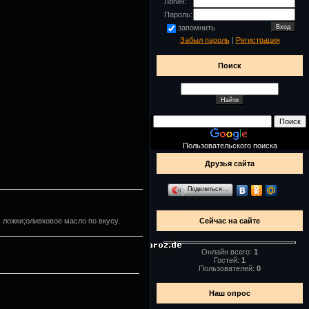
Логин:
Пароль:
запомнить
Забыл пароль
|
Регистрация
Поиск
Пользовательского поиска
Друзья сайта
Поделиться…
Сейчас на сайте
 ложки;оливковое масло по вкусу.
Онлайн всего:
1
Гостей:
1
Пользователей:
0
Наш опрос