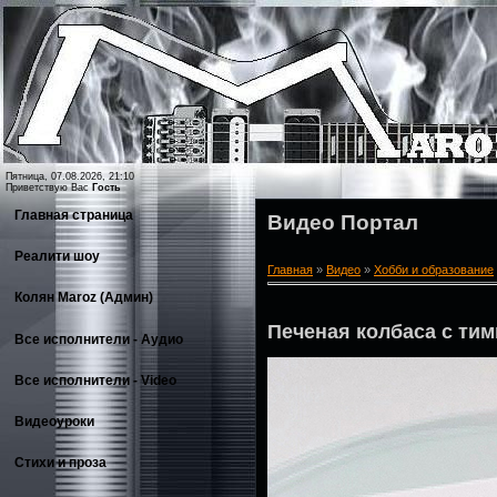
Пятница, 07.08.2026, 21:10
Приветствую Вас
Гость
Главная страница
Видео Портал
Реалити шоу
Главная
»
Видео
»
Хобби и образование
Колян Maroz (Админ)
Печеная колбаса с ти
Все исполнители - Аудио
Все исполнители - Video
Видеоуроки
Стихи и проза