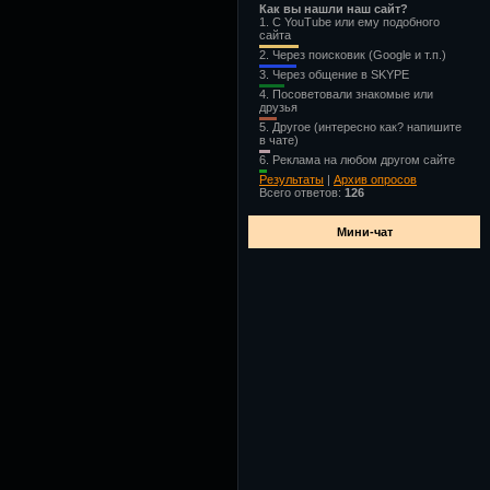
Как вы нашли наш сайт?
1.
С YouTube или ему подобного
сайта
2.
Через поисковик (Google и т.п.)
3.
Через общение в SKYPE
4.
Посоветовали знакомые или
друзья
5.
Другое (интересно как? напишите
в чате)
6.
Реклама на любом другом сайте
Результаты
|
Архив опросов
Всего ответов:
126
Мини-чат