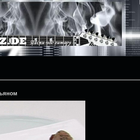
мьяном