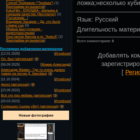
ложка;несколько куби
Сергей Трофимов ("Трофим")
(1)
[
Биографии музыкантов
]
KukuFilm - КУКУШКА - фильмы в
хорошем качестве (бесплатно)
(2)
Язык
: Русский
[
Поговорим...
]
Владимир Захаров – Да, это было
словно сон
(0)
Длительность матер
[
Живые выступления -
видеотрансляции
]
Константин Кинчев и гр. "АлисА"
(2)
[
Биографии музыкантов
]
Всего комментариев
:
0
Посл
едние добавления материалов
[12.01.2026]
[
Игорёхин
]
Добавлять ко
Он_был (авторская)
(
0
)
зарегистрир
[06.09.2025]
[
Жижин Александр
]
Александр Жижин - Где-то очень далеко
[
Реги
(кавер на песню Д. Хмелёва)
(
0
)
[11.10.2024]
[
Игорёхин
]
Ангел (авторская)
(
0
)
[23.09.2022]
[
Игорёхин
]
Всё это про любовь (авторская)
(
0
)
[20.03.2022]
[
Игорёхин
]
Солнышко (сынка убит) (авторская)
(
0
)
Новые фотографии