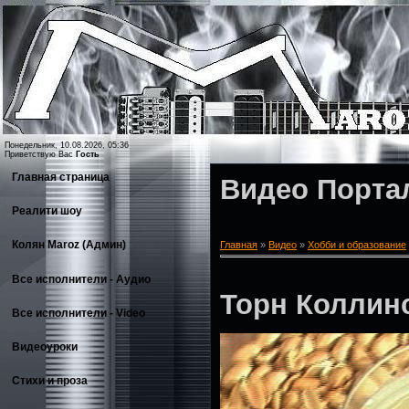
Понедельник, 10.08.2026, 05:36
Приветствую Вас
Гость
Главная страница
Видео Порта
Реалити шоу
Колян Maroz (Админ)
Главная
»
Видео
»
Хобби и образование
Все исполнители - Аудио
Торн Коллин
Все исполнители - Video
Видеоуроки
Стихи и проза