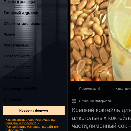
Тексты и аккорды
Гитарный и др. софт
Общий каталог файлов
Форум
Фотоальбомы
Гостевая книга
Обратная связь
Новости сайта
Видеопортал (NEW)
Просмотры
: 0
Канал пол
Онлайн игры
Описание материала
:
Крепкий коктейль дл
Новое на форуме
алкогольных коктейл
Как вставить видео или аудио на
сайт или в форуме?
(7)
части;лимонный сок 
[
Как добавить материал на сайт или
в форуме?
]