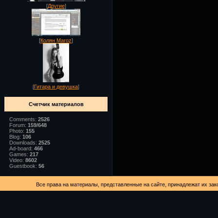
[
Другие
]
[
Колян Maroz
]
[
Гитара и девушка
]
Счетчик материалов
Comments:
2526
Forum:
159/648
Photo:
155
Blog:
106
Downloads:
2525
Ad-board:
466
Games:
217
Video:
8602
Guestbook:
56
Все права на материалы, представленные на сайте, принадлежат их зак