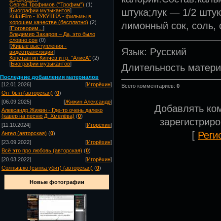
Сергей Трофимов ("Трофим")
(1)
штука;лук — 1/2 штук
[
Биографии музыкантов
]
KukuFilm - КУКУШКА - фильмы в
хорошем качестве (бесплатно)
(2)
лимонный сок, соль, 
[
Поговорим...
]
Владимир Захаров – Да, это было
словно сон
(0)
[
Живые выступления -
Язык
: Русский
видеотрансляции
]
Константин Кинчев и гр. "АлисА"
(2)
[
Биографии музыкантов
]
Длительность матер
Посл
едние добавления материалов
[12.01.2026]
[
Игорёхин
]
Всего комментариев
:
0
Он_был (авторская)
(
0
)
[06.09.2025]
[
Жижин Александр
]
Добавлять ко
Александр Жижин - Где-то очень далеко
(кавер на песню Д. Хмелёва)
(
0
)
зарегистрир
[11.10.2024]
[
Игорёхин
]
[
Реги
Ангел (авторская)
(
0
)
[23.09.2022]
[
Игорёхин
]
Всё это про любовь (авторская)
(
0
)
[20.03.2022]
[
Игорёхин
]
Солнышко (сынка убит) (авторская)
(
0
)
Новые фотографии