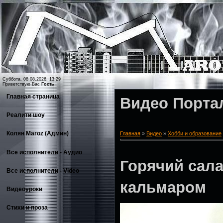
Суббота, 08.08.2026, 13:29
Приветствую Вас
Гость
Главная страница
Видео Порта
Реалити шоу
Колян Maroz (Админ)
Главная
»
Видео
»
Хобби и образование
Все исполнители - Аудио
Горячий сала
Все исполнители - Video
кальмаром
Видеоуроки
Стихи и проза