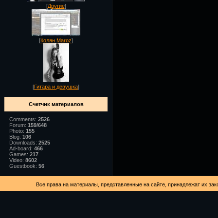
[
Другие
]
[
Колян Maroz
]
[
Гитара и девушка
]
Счетчик материалов
Comments:
2526
Forum:
159/648
Photo:
155
Blog:
106
Downloads:
2525
Ad-board:
466
Games:
217
Video:
8602
Guestbook:
56
Все права на материалы, представленные на сайте, принадлежат их зак