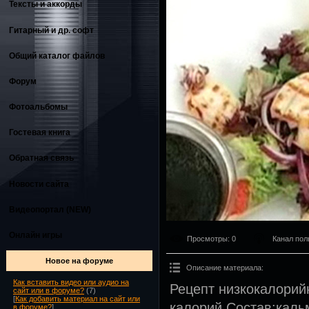
Тексты и аккорды
Гитарный и др. софт
Общий каталог файлов
Форум
Фотоальбомы
Гостевая книга
Обратная связь
Новости сайта
Видеопортал (NEW)
Онлайн игры
Просмотры
: 0
Канал пол
Новое на форуме
Описание материала
:
Как вставить видео или аудио на
Рецепт низкокалорий
сайт или в форуме?
(7)
[
Как добавить материал на сайт или
калорий.Состав:кал
в форуме?
]