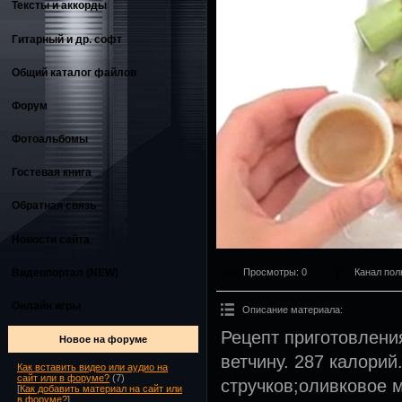
Тексты и аккорды
Гитарный и др. софт
Общий каталог файлов
Форум
Фотоальбомы
Гостевая книга
Обратная связь
Новости сайта
Видеопортал (NEW)
Просмотры
: 0
Канал пол
Онлайн игры
Описание материала
:
Рецепт приготовлени
Новое на форуме
ветчину. 287 калори
Как вставить видео или аудио на
сайт или в форуме?
(7)
стручков;оливковое 
[
Как добавить материал на сайт или
в форуме?
]