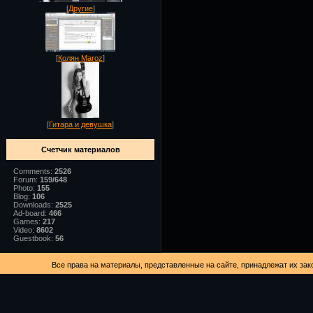
[
Другие
]
[
Колян Maroz
]
[
Гитара и девушка
]
Счетчик материалов
Comments:
2526
Forum:
159/648
Photo:
155
Blog:
106
Downloads:
2525
Ad-board:
466
Games:
217
Video:
8602
Guestbook:
56
Все права на материалы, представленные на сайте, принадлежат их зак