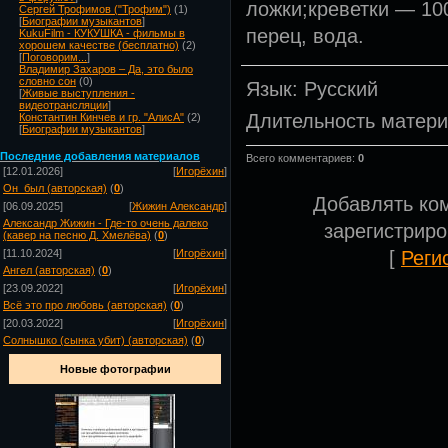
ложки;креветки — 100
Сергей Трофимов ("Трофим")
(1)
[
Биографии музыкантов
]
перец, вода.
KukuFilm - КУКУШКА - фильмы в
хорошем качестве (бесплатно)
(2)
[
Поговорим...
]
Владимир Захаров – Да, это было
словно сон
(0)
Язык
: Русский
[
Живые выступления -
видеотрансляции
]
Длительность матер
Константин Кинчев и гр. "АлисА"
(2)
[
Биографии музыкантов
]
Посл
едние добавления материалов
Всего комментариев
:
0
[12.01.2026]
[
Игорёхин
]
Он_был (авторская)
(
0
)
Добавлять ко
[06.09.2025]
[
Жижин Александр
]
Александр Жижин - Где-то очень далеко
зарегистрир
(кавер на песню Д. Хмелёва)
(
0
)
[
Реги
[11.10.2024]
[
Игорёхин
]
Ангел (авторская)
(
0
)
[23.09.2022]
[
Игорёхин
]
Всё это про любовь (авторская)
(
0
)
[20.03.2022]
[
Игорёхин
]
Солнышко (сынка убит) (авторская)
(
0
)
Новые фотографии