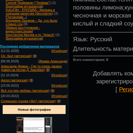
Сергей Трофимов ("Трофим")
(1)
половины лимона;кун
[
Биографии музыкантов
]
KukuFilm - КУКУШКА - фильмы в
хорошем качестве (бесплатно)
(2)
чесночная и морская
[
Поговорим...
]
Владимир Захаров – Да, это было
кислый и сладкий соу
словно сон
(0)
[
Живые выступления -
видеотрансляции
]
Константин Кинчев и гр. "АлисА"
(2)
Язык
: Русский
[
Биографии музыкантов
]
Посл
едние добавления материалов
Длительность матер
[12.01.2026]
[
Игорёхин
]
Он_был (авторская)
(
0
)
Всего комментариев
:
0
[06.09.2025]
[
Жижин Александр
]
Александр Жижин - Где-то очень далеко
(кавер на песню Д. Хмелёва)
(
0
)
Добавлять ко
[11.10.2024]
[
Игорёхин
]
зарегистрир
Ангел (авторская)
(
0
)
[23.09.2022]
[
Игорёхин
]
[
Реги
Всё это про любовь (авторская)
(
0
)
[20.03.2022]
[
Игорёхин
]
Солнышко (сынка убит) (авторская)
(
0
)
Новые фотографии