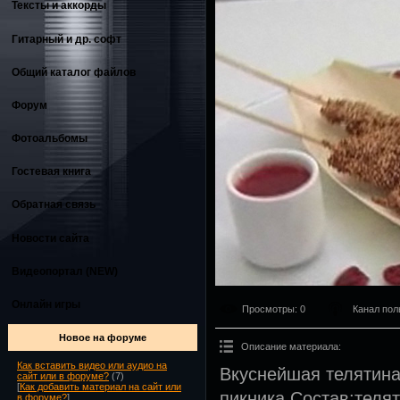
Тексты и аккорды
Гитарный и др. софт
Общий каталог файлов
Форум
Фотоальбомы
Гостевая книга
Обратная связь
Новости сайта
Видеопортал (NEW)
Онлайн игры
Просмотры
: 0
Канал пол
Новое на форуме
Описание материала
:
Как вставить видео или аудио на
Вкуснейшая телятина
сайт или в форуме?
(7)
[
Как добавить материал на сайт или
пикника.Состав:телят
в форуме?
]