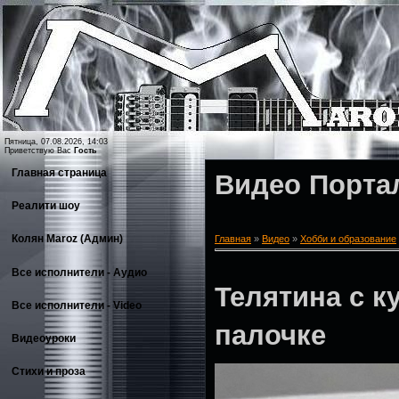
Пятница, 07.08.2026, 14:03
Приветствую Вас
Гость
Главная страница
Видео Порта
Реалити шоу
Колян Maroz (Админ)
Главная
»
Видео
»
Хобби и образование
Все исполнители - Аудио
Телятина с к
Все исполнители - Video
палочке
Видеоуроки
Стихи и проза