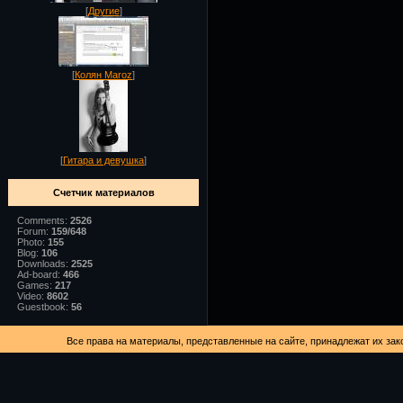
[
Другие
]
[
Колян Maroz
]
[
Гитара и девушка
]
Счетчик материалов
Comments:
2526
Forum:
159/648
Photo:
155
Blog:
106
Downloads:
2525
Ad-board:
466
Games:
217
Video:
8602
Guestbook:
56
Все права на материалы, представленные на сайте, принадлежат их зак