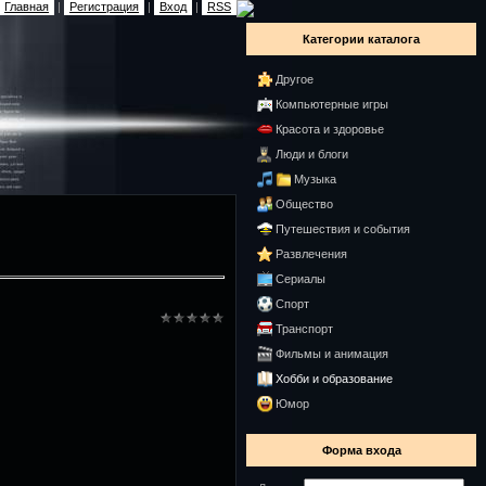
Главная
|
Регистрация
|
Вход
|
RSS
Категории каталога
Другое
Компьютерные игры
Красота и здоровье
Люди и блоги
Музыка
Общество
Путешествия и события
Развлечения
Сериалы
Спорт
Транспорт
Фильмы и анимация
Хобби и образование
Юмор
Форма входа