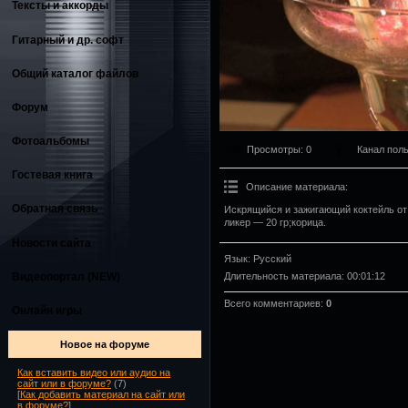
Тексты и аккорды
Гитарный и др. софт
Общий каталог файлов
Форум
Фотоальбомы
Просмотры
: 0
Канал пол
Гостевая книга
Описание материала
:
Обратная связь
Искрящийся и зажигающий коктейль от
ликер — 20 гр;корица.
Новости сайта
Язык
: Русский
Видеопортал (NEW)
Длительность материала
: 00:01:12
Всего комментариев
:
0
Онлайн игры
Новое на форуме
Как вставить видео или аудио на
сайт или в форуме?
(7)
[
Как добавить материал на сайт или
в форуме?
]