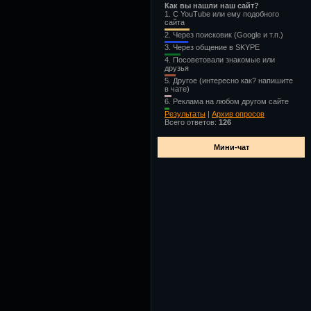
Как вы нашли наш сайт?
1.
С YouTube или ему подобного
сайта
2.
Через поисковик (Google и т.п.)
3.
Через общение в SKYPE
4.
Посоветовали знакомые или
друзья
5.
Другое (интересно как? напишите
в чате)
6.
Реклама на любом другом сайте
Результаты
|
Архив опросов
Всего ответов:
126
Мини-чат