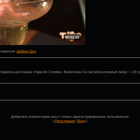
00:01:12
ьзователя
:
Шейкер Шоу
 бармена ресторана «Tapa De Comida», Валентина.Состав:апельсиновый ликер — 20 г
Добавлять комментарии могут только зарегистрированные пользователи.
[
Регистрация
|
Вход
]