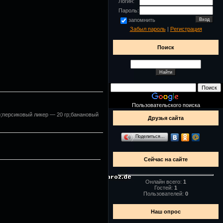
Логин:
Пароль:
запомнить
Забыл пароль
|
Регистрация
Поиск
Пользовательского поиска
р;персиковый ликер — 20 гр;банановый
Друзья сайта
Поделиться…
Сейчас на сайте
Онлайн всего:
1
Гостей:
1
Пользователей:
0
Наш опрос