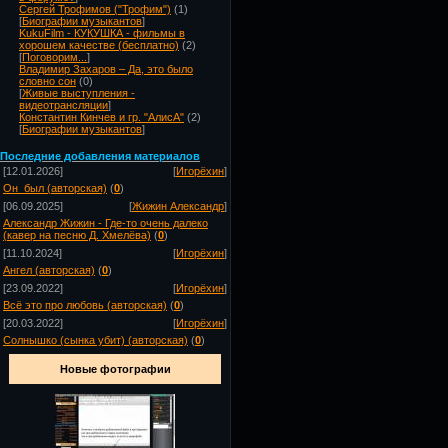
Сергей Трофимов ("Трофим")
(1)
[
Биографии музыкантов
]
KukuFilm - КУКУШКА - фильмы в
хорошем качестве (бесплатно)
(2)
[
Поговорим...
]
Владимир Захаров – Да, это было
словно сон
(0)
[
Живые выступления -
видеотрансляции
]
Константин Кинчев и гр. "АлисА"
(2)
[
Биографии музыкантов
]
Посл
едние добавления материалов
[12.01.2026]
[
Игорёхин
]
Он_был (авторская)
(
0
)
[06.09.2025]
[
Жижин Александр
]
Александр Жижин - Где-то очень далеко
(кавер на песню Д. Хмелёва)
(
0
)
[11.10.2024]
[
Игорёхин
]
Ангел (авторская)
(
0
)
[23.09.2022]
[
Игорёхин
]
Всё это про любовь (авторская)
(
0
)
[20.03.2022]
[
Игорёхин
]
Солнышко (сынка убит) (авторская)
(
0
)
Новые фотографии