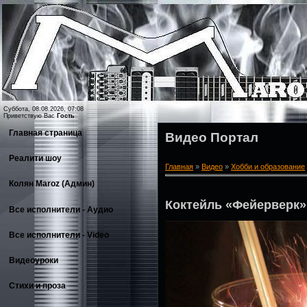
Суббота, 08.08.2026, 07:08
Приветствую Вас
Гость
Главная страница
Видео Портал
Реалити шоу
Главная
»
Видео
»
Хобби и образование
Колян Maroz (Админ)
Коктейль «Фейерверк»
Все исполнители - Аудио
Все исполнители - Video
Видеоуроки
Стихи и проза