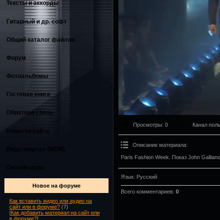
Тексты и аккорды
Гитарный и др. софт
Общий каталог файлов
Форум
Фотоальбомы
Гостевая книга
Обратная связь
Просмотры
: 0
Канал пол
Новости сайта
Описание материала
:
Видеопортал (NEW)
Paris Fashion Week. Показ John Galliano
Онлайн игры
Язык
: Русский
Новое на форуме
Всего комментариев
:
0
Как вставить видео или аудио на
сайт или в форуме?
(7)
[
Как добавить материал на сайт или
в форуме?
]