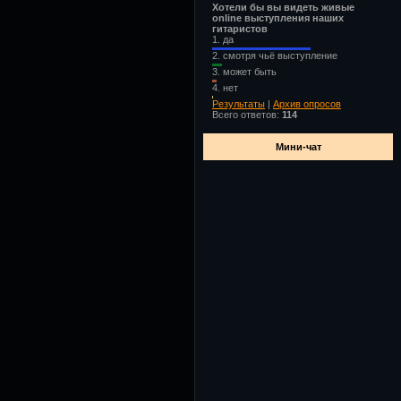
Хотели бы вы видеть живые
online выступления наших
гитаристов
1.
да
2.
смотря чьё выступление
3.
может быть
4.
нет
Результаты
|
Архив опросов
Всего ответов:
114
Мини-чат