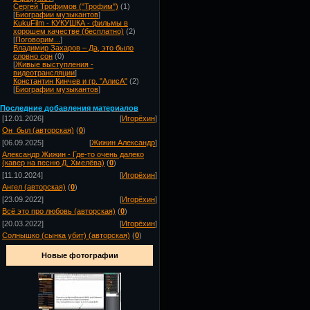
Сергей Трофимов ("Трофим")
(1)
[
Биографии музыкантов
]
KukuFilm - КУКУШКА - фильмы в
хорошем качестве (бесплатно)
(2)
[
Поговорим...
]
Владимир Захаров – Да, это было
словно сон
(0)
[
Живые выступления -
видеотрансляции
]
Константин Кинчев и гр. "АлисА"
(2)
[
Биографии музыкантов
]
Посл
едние добавления материалов
[12.01.2026]
[
Игорёхин
]
Он_был (авторская)
(
0
)
[06.09.2025]
[
Жижин Александр
]
Александр Жижин - Где-то очень далеко
(кавер на песню Д. Хмелёва)
(
0
)
[11.10.2024]
[
Игорёхин
]
Ангел (авторская)
(
0
)
[23.09.2022]
[
Игорёхин
]
Всё это про любовь (авторская)
(
0
)
[20.03.2022]
[
Игорёхин
]
Солнышко (сынка убит) (авторская)
(
0
)
Новые фотографии