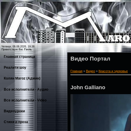
Четверг, 06.08.2026, 19:36
Приветствую Вас
Гость
Главная страница
Видео Портал
Реалити шоу
Главная
»
Видео
»
Красота и здоровье
Колян Maroz (Админ)
John Galliano
Все исполнители - Аудио
Все исполнители - Video
Видеоуроки
Стихи и проза