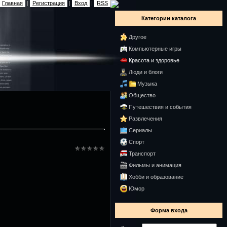
Главная
|
Регистрация
|
Вход
|
RSS
Категории каталога
Другое
Компьютерные игры
Красота и здоровье
Люди и блоги
Музыка
Общество
Путешествия и события
Развлечения
Сериалы
Спорт
Транспорт
Фильмы и анимация
Хобби и образование
Юмор
Форма входа