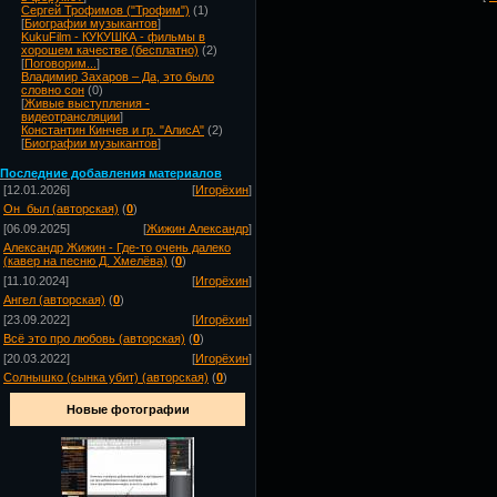
Сергей Трофимов ("Трофим")
(1)
[
Биографии музыкантов
]
KukuFilm - КУКУШКА - фильмы в
хорошем качестве (бесплатно)
(2)
[
Поговорим...
]
Владимир Захаров – Да, это было
словно сон
(0)
[
Живые выступления -
видеотрансляции
]
Константин Кинчев и гр. "АлисА"
(2)
[
Биографии музыкантов
]
Посл
едние добавления материалов
[12.01.2026]
[
Игорёхин
]
Он_был (авторская)
(
0
)
[06.09.2025]
[
Жижин Александр
]
Александр Жижин - Где-то очень далеко
(кавер на песню Д. Хмелёва)
(
0
)
[11.10.2024]
[
Игорёхин
]
Ангел (авторская)
(
0
)
[23.09.2022]
[
Игорёхин
]
Всё это про любовь (авторская)
(
0
)
[20.03.2022]
[
Игорёхин
]
Солнышко (сынка убит) (авторская)
(
0
)
Новые фотографии