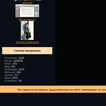
[
Другие
]
[
Колян Maroz
]
[
Гитара и девушка
]
Счетчик материалов
Comments:
2526
Forum:
159/648
Photo:
155
Blog:
106
Downloads:
2525
Ad-board:
466
Games:
217
Video:
8602
Guestbook:
56
Все права на материалы, представленные на сайте, принадлежат их зак