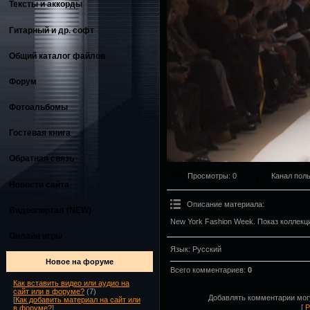
Тексты и аккорды
Гитарный и др. софт
Общий каталог файлов
Форум
Фотоальбомы
Гостевая книга
Обратная связь
Просмотры
: 0
Канал пол
Новости сайта
Описание материала
:
Видеопортал (NEW)
New York Fashion Week. Показ коллекц
Онлайн игры
Язык
: Русский
Новое на форуме
Всего комментариев
:
0
Как вставить видео или аудио на
сайт или в форуме?
(7)
Добавлять комментарии могу
[
Как добавить материал на сайт или
[
Р
в форуме?
]