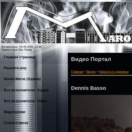
Воскресенье, 09.08.2026, 12:46
Приветствую Вас
Гость
Главная страница
Видео Портал
Реалити шоу
Главная
»
Видео
»
Красота и здоровье
Колян Maroz (Админ)
Dennis Basso
Все исполнители - Аудио
Все исполнители - Video
Видеоуроки
Стихи и проза