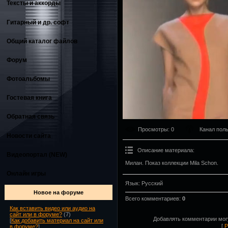
Тексты и аккорды
Гитарный и др. софт
Общий каталог файлов
Форум
Фотоальбомы
Гостевая книга
Обратная связь
Просмотры
: 0
Канал пол
Новости сайта
Описание материала
:
Видеопортал (NEW)
Милан. Показ коллекции Mila Schon.
Онлайн игры
Язык
: Русский
Новое на форуме
Всего комментариев
:
0
Как вставить видео или аудио на
сайт или в форуме?
(7)
Добавлять комментарии могу
[
Как добавить материал на сайт или
[
Р
в форуме?
]