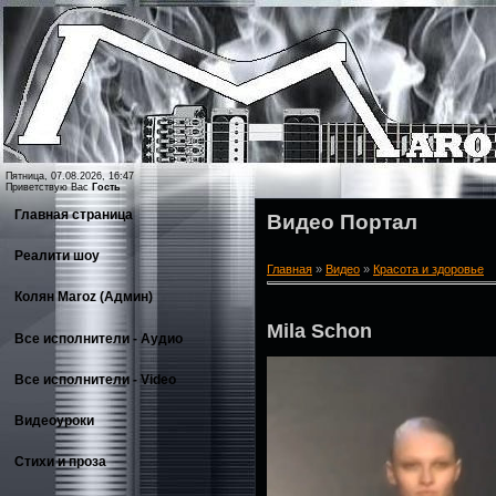
Пятница, 07.08.2026, 16:47
Приветствую Вас
Гость
Главная страница
Видео Портал
Реалити шоу
Главная
»
Видео
»
Красота и здоровье
Колян Maroz (Админ)
Mila Schon
Все исполнители - Аудио
Все исполнители - Video
Видеоуроки
Стихи и проза