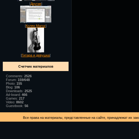
[
Другие
]
[
Колян Maroz
]
[
Гитара и девушка
]
Счетчик материалов
Comments:
2526
Forum:
159/648
Photo:
155
Blog:
106
Downloads:
2525
Ad-board:
466
Games:
217
Video:
8602
Guestbook:
56
Все права на материалы, представленные на сайте, принадлежат их зак