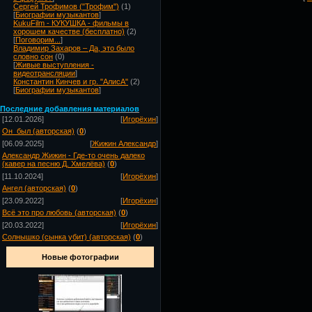
Сергей Трофимов ("Трофим")
(1)
[
Биографии музыкантов
]
KukuFilm - КУКУШКА - фильмы в
хорошем качестве (бесплатно)
(2)
[
Поговорим...
]
Владимир Захаров – Да, это было
словно сон
(0)
[
Живые выступления -
видеотрансляции
]
Константин Кинчев и гр. "АлисА"
(2)
[
Биографии музыкантов
]
Посл
едние добавления материалов
[12.01.2026]
[
Игорёхин
]
Он_был (авторская)
(
0
)
[06.09.2025]
[
Жижин Александр
]
Александр Жижин - Где-то очень далеко
(кавер на песню Д. Хмелёва)
(
0
)
[11.10.2024]
[
Игорёхин
]
Ангел (авторская)
(
0
)
[23.09.2022]
[
Игорёхин
]
Всё это про любовь (авторская)
(
0
)
[20.03.2022]
[
Игорёхин
]
Солнышко (сынка убит) (авторская)
(
0
)
Новые фотографии