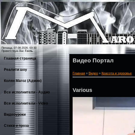
Пятница, 07.08.2026, 03:30
Приветствую Вас
Гость
Главная страница
Видео Портал
Реалити шоу
Главная
»
Видео
»
Красота и здоровье
Колян Maroz (Админ)
Various
Все исполнители - Аудио
Все исполнители - Video
Видеоуроки
Стихи и проза