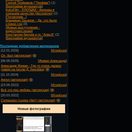
Сергей Трофимов ("Трофим")
(1)
[
Биографии музыкантов
]
KukuFilm - КУКУШКА - фильмы в
хорошем качестве (бесплатно)
(2)
[
Поговорим...
]
Владимир Захаров – Да, это было
словно сон
(0)
[
Живые выступления -
видеотрансляции
]
Константин Кинчев и гр. "АлисА"
(2)
[
Биографии музыкантов
]
Посл
едние добавления материалов
[12.01.2026]
[
Игорёхин
]
Он_был (авторская)
(
0
)
[06.09.2025]
[
Жижин Александр
]
Александр Жижин - Где-то очень далеко
(кавер на песню Д. Хмелёва)
(
0
)
[11.10.2024]
[
Игорёхин
]
Ангел (авторская)
(
0
)
[23.09.2022]
[
Игорёхин
]
Всё это про любовь (авторская)
(
0
)
[20.03.2022]
[
Игорёхин
]
Солнышко (сынка убит) (авторская)
(
0
)
Новые фотографии