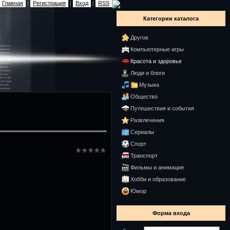
Главная
|
Регистрация
|
Вход
|
RSS
Категории каталога
Другое
Компьютерные игры
Красота и здоровье
Люди и блоги
Музыка
Общество
Путешествия и события
Развлечения
Сериалы
Спорт
Транспорт
Фильмы и анимация
Хобби и образование
Юмор
Форма входа