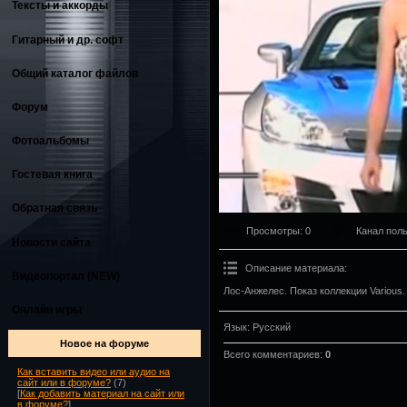
Тексты и аккорды
Гитарный и др. софт
Общий каталог файлов
Форум
Фотоальбомы
Гостевая книга
Обратная связь
Просмотры
: 0
Канал пол
Новости сайта
Описание материала
:
Видеопортал (NEW)
Лос-Анжелес. Показ коллекции Various.
Онлайн игры
Язык
: Русский
Новое на форуме
Всего комментариев
:
0
Как вставить видео или аудио на
сайт или в форуме?
(7)
[
Как добавить материал на сайт или
в форуме?
]