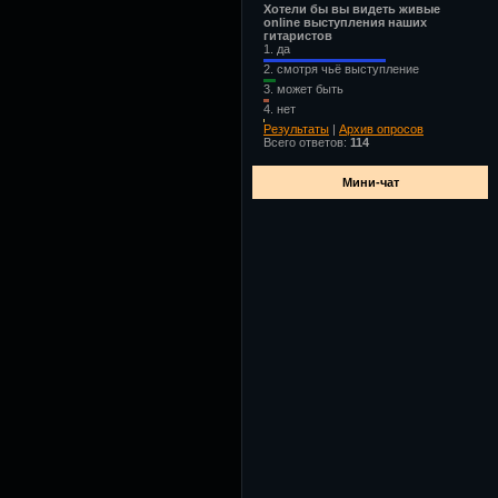
Хотели бы вы видеть живые
online выступления наших
гитаристов
1.
да
2.
смотря чьё выступление
3.
может быть
4.
нет
Результаты
|
Архив опросов
Всего ответов:
114
Мини-чат