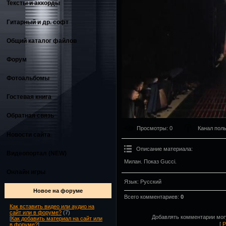
Тексты и аккорды
Гитарный и др. софт
Общий каталог файлов
Форум
Фотоальбомы
Гостевая книга
Обратная связь
Просмотры
: 0
Канал пол
Новости сайта
Описание материала
:
Видеопортал (NEW)
Милан. Показ Gucci.
Онлайн игры
Язык
: Русский
Новое на форуме
Всего комментариев
:
0
Как вставить видео или аудио на
сайт или в форуме?
(7)
Добавлять комментарии могу
[
Как добавить материал на сайт или
[
Р
в форуме?
]