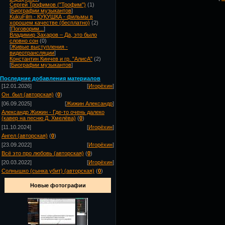
Сергей Трофимов ("Трофим")
(1)
[
Биографии музыкантов
]
KukuFilm - КУКУШКА - фильмы в
хорошем качестве (бесплатно)
(2)
[
Поговорим...
]
Владимир Захаров – Да, это было
словно сон
(0)
[
Живые выступления -
видеотрансляции
]
Константин Кинчев и гр. "АлисА"
(2)
[
Биографии музыкантов
]
Посл
едние добавления материалов
[12.01.2026]
[
Игорёхин
]
Он_был (авторская)
(
0
)
[06.09.2025]
[
Жижин Александр
]
Александр Жижин - Где-то очень далеко
(кавер на песню Д. Хмелёва)
(
0
)
[11.10.2024]
[
Игорёхин
]
Ангел (авторская)
(
0
)
[23.09.2022]
[
Игорёхин
]
Всё это про любовь (авторская)
(
0
)
[20.03.2022]
[
Игорёхин
]
Солнышко (сынка убит) (авторская)
(
0
)
Новые фотографии