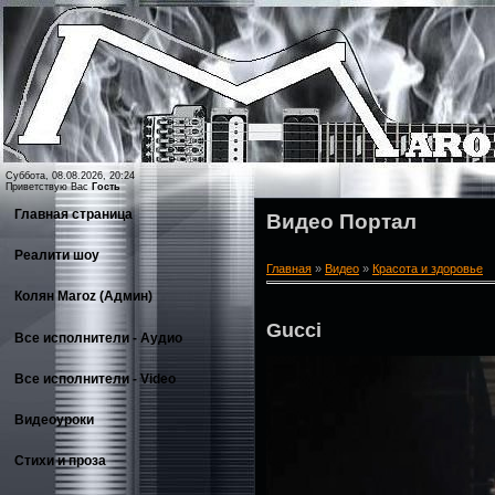
Суббота, 08.08.2026, 20:24
Приветствую Вас
Гость
Главная страница
Видео Портал
Реалити шоу
Главная
»
Видео
»
Красота и здоровье
Колян Maroz (Админ)
Gucci
Все исполнители - Аудио
Все исполнители - Video
Видеоуроки
Стихи и проза