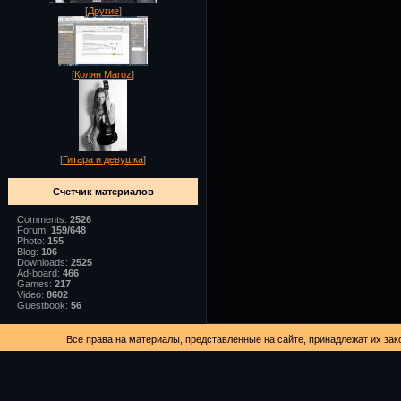
[
Другие
]
[
Колян Maroz
]
[
Гитара и девушка
]
Счетчик материалов
Comments:
2526
Forum:
159/648
Photo:
155
Blog:
106
Downloads:
2525
Ad-board:
466
Games:
217
Video:
8602
Guestbook:
56
Все права на материалы, представленные на сайте, принадлежат их зак