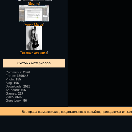
[
Другие
]
[
Колян Maroz
]
[
Гитара и девушка
]
Счетчик материалов
Comments:
2526
Forum:
159/648
Photo:
155
Blog:
106
Downloads:
2525
Ad-board:
466
Games:
217
Video:
8602
Guestbook:
56
Все права на материалы, представленные на сайте, принадлежат их зак