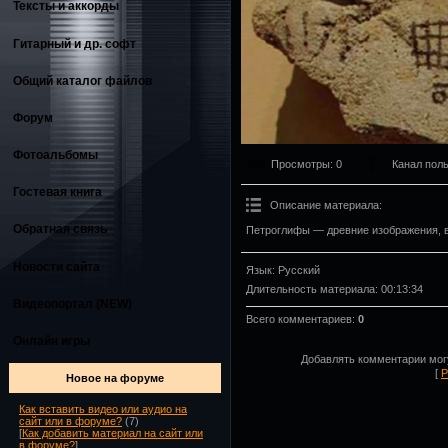
Тексты и аккорды
Гитарный и др. софт
Общий каталог файлов
Форум
Фотоальбомы
Просмотры
: 0
Канал пол
Гостевая книга
Описание материала
:
Обратная связь
Петроглифы — древние изображения, в
Новости сайта
Язык
: Русский
Длительность материала
: 00:13:34
Видеопортал (NEW)
Всего комментариев
:
0
Онлайн игры
Добавлять комментарии могу
[
Р
Новое на форуме
Как вставить видео или аудио на
сайт или в форуме?
(7)
[
Как добавить материал на сайт или
в форуме?
]