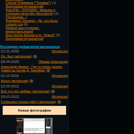
Сергей Трофимов ("Трофим")
(1)
[
Биографии музыкантов
]
KukuFilm - КУКУШКА - фильмы в
хорошем качестве (бесплатно)
(2)
[
Поговорим...
]
Владимир Захаров – Да, это было
словно сон
(0)
[
Живые выступления -
видеотрансляции
]
Константин Кинчев и гр. "АлисА"
(2)
[
Биографии музыкантов
]
Посл
едние добавления материалов
[12.01.2026]
[
Игорёхин
]
Он_был (авторская)
(
0
)
[06.09.2025]
[
Жижин Александр
]
Александр Жижин - Где-то очень далеко
(кавер на песню Д. Хмелёва)
(
0
)
[11.10.2024]
[
Игорёхин
]
Ангел (авторская)
(
0
)
[23.09.2022]
[
Игорёхин
]
Всё это про любовь (авторская)
(
0
)
[20.03.2022]
[
Игорёхин
]
Солнышко (сынка убит) (авторская)
(
0
)
Новые фотографии