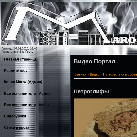
Пятница, 07.08.2026, 19:40
Приветствую Вас
Гость
Главная страница
Видео Портал
Реалити шоу
Главная
»
Видео
»
Путешествия и собы
Колян Maroz (Админ)
Петроглифы
Все исполнители - Аудио
Все исполнители - Video
Видеоуроки
Стихи и проза