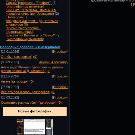
Добавлять комментарии могу
Сергей Трофимов ("Трофим")
(1)
[
Р
[
Биографии музыкантов
]
KukuFilm - КУКУШКА - фильмы в
хорошем качестве (бесплатно)
(2)
[
Поговорим...
]
Владимир Захаров – Да, это было
словно сон
(0)
[
Живые выступления -
видеотрансляции
]
Константин Кинчев и гр. "АлисА"
(2)
[
Биографии музыкантов
]
Посл
едние добавления материалов
[12.01.2026]
[
Игорёхин
]
Он_был (авторская)
(
0
)
[06.09.2025]
[
Жижин Александр
]
Александр Жижин - Где-то очень далеко
(кавер на песню Д. Хмелёва)
(
0
)
[11.10.2024]
[
Игорёхин
]
Ангел (авторская)
(
0
)
[23.09.2022]
[
Игорёхин
]
Всё это про любовь (авторская)
(
0
)
[20.03.2022]
[
Игорёхин
]
Солнышко (сынка убит) (авторская)
(
0
)
Новые фотографии