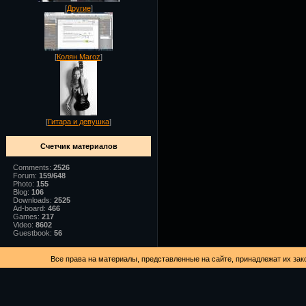
[
Другие
]
[
Колян Maroz
]
[
Гитара и девушка
]
Счетчик материалов
Comments:
2526
Forum:
159/648
Photo:
155
Blog:
106
Downloads:
2525
Ad-board:
466
Games:
217
Video:
8602
Guestbook:
56
Все права на материалы, представленные на сайте, принадлежат их зак