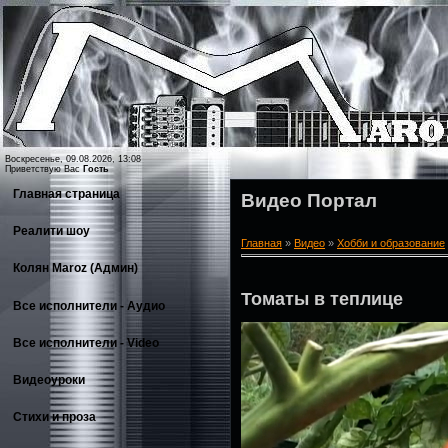
Воскресенье, 09.08.2026, 13:08
Приветствую Вас
Гость
Главная страница
Видео Портал
Реалити шоу
Главная
»
Видео
»
Хобби и образование
Колян Maroz (Админ)
Томаты в теплице
Все исполнители - Аудио
Все исполнители - Video
Видеоуроки
Стихи и проза