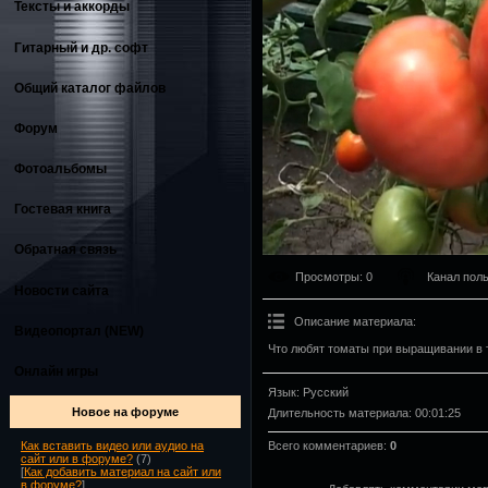
Тексты и аккорды
Гитарный и др. софт
Общий каталог файлов
Форум
Фотоальбомы
Гостевая книга
Обратная связь
Просмотры
: 0
Канал пол
Новости сайта
Описание материала
:
Видеопортал (NEW)
Что любят томаты при выращивании в 
Онлайн игры
Язык
: Русский
Новое на форуме
Длительность материала
: 00:01:25
Всего комментариев
:
0
Как вставить видео или аудио на
сайт или в форуме?
(7)
[
Как добавить материал на сайт или
в форуме?
]