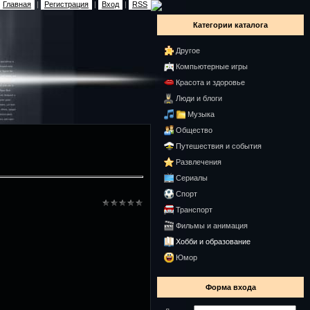
Главная
|
Регистрация
|
Вход
|
RSS
Категории каталога
Другое
Компьютерные игры
Красота и здоровье
Люди и блоги
Музыка
Общество
Путешествия и события
Развлечения
Сериалы
Спорт
Транспорт
Фильмы и анимация
Хобби и образование
Юмор
Форма входа