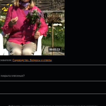
00:01:13
ьзователя
:
Садоводство. Вопросы и ответы
и покрыта плесенью?