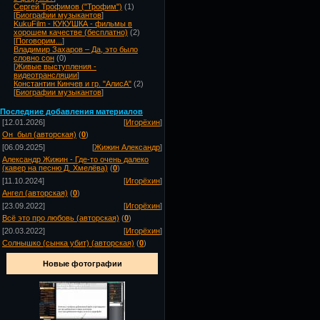
Сергей Трофимов ("Трофим")
(1)
[
Биографии музыкантов
]
KukuFilm - КУКУШКА - фильмы в
хорошем качестве (бесплатно)
(2)
[
Поговорим...
]
Владимир Захаров – Да, это было
словно сон
(0)
[
Живые выступления -
видеотрансляции
]
Константин Кинчев и гр. "АлисА"
(2)
[
Биографии музыкантов
]
Посл
едние добавления материалов
[12.01.2026]
[
Игорёхин
]
Он_был (авторская)
(
0
)
[06.09.2025]
[
Жижин Александр
]
Александр Жижин - Где-то очень далеко
(кавер на песню Д. Хмелёва)
(
0
)
[11.10.2024]
[
Игорёхин
]
Ангел (авторская)
(
0
)
[23.09.2022]
[
Игорёхин
]
Всё это про любовь (авторская)
(
0
)
[20.03.2022]
[
Игорёхин
]
Солнышко (сынка убит) (авторская)
(
0
)
Новые фотографии