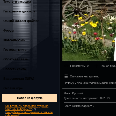
Тексты и аккорды
Гитарный и др. софт
Общий каталог файлов
Форум
Фотоальбомы
Гостевая книга
Обратная связь
Просмотры
: 0
Канал пол
Новости сайта
Описание материала
:
Видеопортал (NEW)
Почему у чеснока головка маленькая 
Онлайн игры
Язык
: Русский
Новое на форуме
Длительность материала
: 00:01:13
Всего комментариев
:
0
Как вставить видео или аудио на
сайт или в форуме?
(7)
[
Как добавить материал на сайт или
в форуме?
]