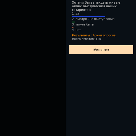
Хотели бы вы видеть живые
online выступления наших
гитаристов
1.
да
2.
смотря чьё выступление
3.
может быть
4.
нет
Результаты
|
Архив опросов
Всего ответов:
114
Мини-чат