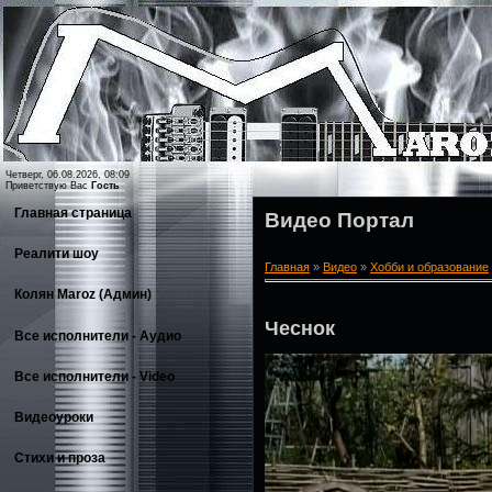
Четверг, 06.08.2026, 08:09
Приветствую Вас
Гость
Главная страница
Видео Портал
Реалити шоу
Главная
»
Видео
»
Хобби и образование
Колян Maroz (Админ)
Чеснок
Все исполнители - Аудио
Все исполнители - Video
Видеоуроки
Стихи и проза