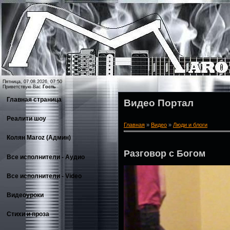
Пятница, 07.08.2026, 07:50
Приветствую Вас
Гость
Главная страница
Видео Портал
Реалити шоу
Главная
»
Видео
»
Люди и блоги
Колян Maroz (Админ)
Разговор с Богом
Все исполнители - Аудио
Все исполнители - Video
Видеоуроки
Стихи и проза