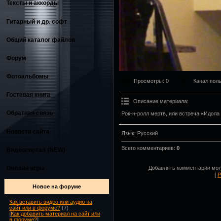
Тексты и аккорды
Гитарный и др. софт
Общий каталог файлов
Форум
Фотоальбомы
Просмотры
: 0
Канал пол
Гостевая книга
Описание материала
:
Обратная связь
Рок-н-ролл мертв, или встреча «Идола
Новости сайта
Язык
: Русский
Всего комментариев
:
0
Видеопортал (NEW)
Онлайн игры
Добавлять комментарии могу
[
Р
Новое на форуме
Как вставить видео или аудио на
сайт или в форуме?
(7)
[
Как добавить материал на сайт или
в форуме?
]