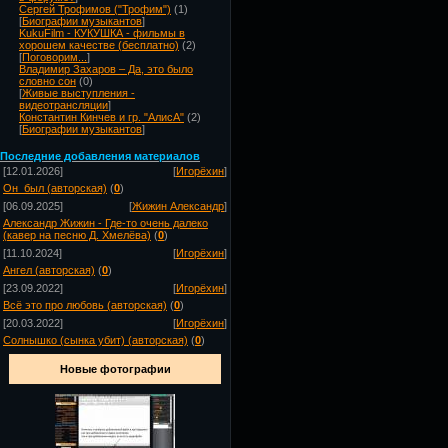
Сергей Трофимов ("Трофим")
(1)
[
Биографии музыкантов
]
KukuFilm - КУКУШКА - фильмы в
хорошем качестве (бесплатно)
(2)
[
Поговорим...
]
Владимир Захаров – Да, это было
словно сон
(0)
[
Живые выступления -
видеотрансляции
]
Константин Кинчев и гр. "АлисА"
(2)
[
Биографии музыкантов
]
Посл
едние добавления материалов
[12.01.2026]
[
Игорёхин
]
Он_был (авторская)
(
0
)
[06.09.2025]
[
Жижин Александр
]
Александр Жижин - Где-то очень далеко
(кавер на песню Д. Хмелёва)
(
0
)
[11.10.2024]
[
Игорёхин
]
Ангел (авторская)
(
0
)
[23.09.2022]
[
Игорёхин
]
Всё это про любовь (авторская)
(
0
)
[20.03.2022]
[
Игорёхин
]
Солнышко (сынка убит) (авторская)
(
0
)
Новые фотографии