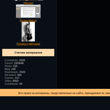
[
Другие
]
[
Колян Maroz
]
[
Гитара и девушка
]
Счетчик материалов
Comments:
2526
Forum:
159/648
Photo:
155
Blog:
106
Downloads:
2525
Ad-board:
466
Games:
217
Video:
8602
Guestbook:
56
Все права на материалы, представленные на сайте, принадлежат их зак