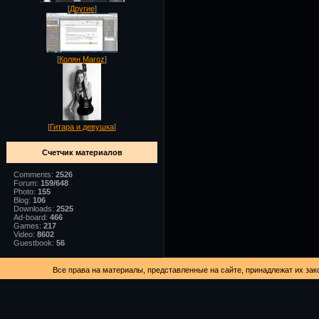
[
Другие
]
[
Колян Maroz
]
[
Гитара и девушка
]
Счетчик материалов
Comments:
2526
Forum:
159/648
Photo:
155
Blog:
106
Downloads:
2525
Ad-board:
466
Games:
217
Video:
8602
Guestbook:
56
Все права на материалы, представленные на сайте, принадлежат их зак