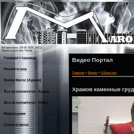
Воскресенье, 09.08.2026, 04:12
Приветствую Вас
Гость
Главная страница
Видео Портал
Реалити шоу
Главная
»
Видео
»
Общество
Колян Maroz (Админ)
Храмов каменные гру
Все исполнители - Аудио
Все исполнители - Video
Видеоуроки
Стихи и проза