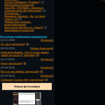
Сергей Трофимов ("Трофим")
(1)
[
Биографии музыкантов
]
KukuFilm - КУКУШКА - фильмы в
хорошем качестве (бесплатно)
(2)
[
Поговорим...
]
Владимир Захаров – Да, это было
словно сон
(0)
[
Живые выступления -
видеотрансляции
]
Константин Кинчев и гр. "АлисА"
(2)
[
Биографии музыкантов
]
Посл
едние добавления материалов
[12.01.2026]
[
Игорёхин
]
Он_был (авторская)
(
0
)
[06.09.2025]
[
Жижин Александр
]
Александр Жижин - Где-то очень далеко
(кавер на песню Д. Хмелёва)
(
0
)
[11.10.2024]
[
Игорёхин
]
Ангел (авторская)
(
0
)
[23.09.2022]
[
Игорёхин
]
Всё это про любовь (авторская)
(
0
)
[20.03.2022]
[
Игорёхин
]
Солнышко (сынка убит) (авторская)
(
0
)
Новые фотографии