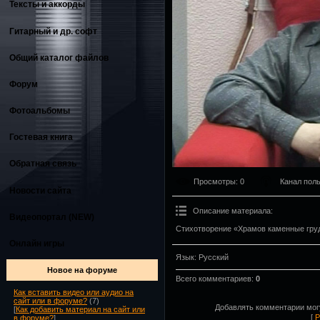
Тексты и аккорды
Гитарный и др. софт
Общий каталог файлов
Форум
Фотоальбомы
Гостевая книга
Обратная связь
Просмотры
: 0
Канал пол
Новости сайта
Описание материала
:
Видеопортал (NEW)
Стихотворение «Храмов каменные груд
Онлайн игры
Язык
: Русский
Новое на форуме
Всего комментариев
:
0
Как вставить видео или аудио на
сайт или в форуме?
(7)
Добавлять комментарии могу
[
Как добавить материал на сайт или
[
Р
в форуме?
]