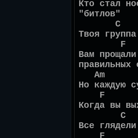
Кто стал но
"битлов"
C
Твоя группа
F
Вам прощали
правильных 
A
Но каждую с
F 
Когда вы вы
C
Все глядели
F