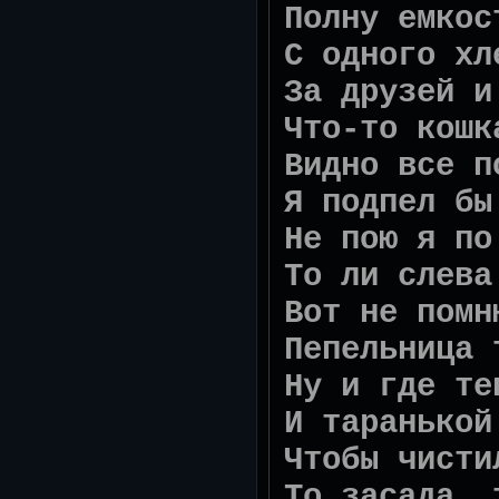
Полну емкос
С одного хл
За друзей и
Что-то кошк
Видно все п
Я подпел бы
Не пою я по
То ли слева
Вот не помн
Пепельница 
Ну и где те
И таранькой
Чтобы чисти
То засада, 