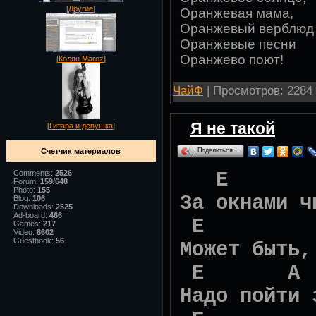
[
Другие
]
Оранжевая мама,
Оранжевый верблюд
Оранжевые песни
Оранжево поют!
[
Колян Maroz
]
ЧайФ
| Просмотров: 2284 
Я не такой
[
Гитара и девушка
]
Поделиться…
Счетчик материалов
E A
Comments:
2526
Forum:
159/648
Photo:
155
За окнами ч
Blog:
106
Downloads:
2525
Ad-board:
466
E 
Games:
217
Video:
8602
Guestbook:
56
Может быть,
E A
Надо пойти 