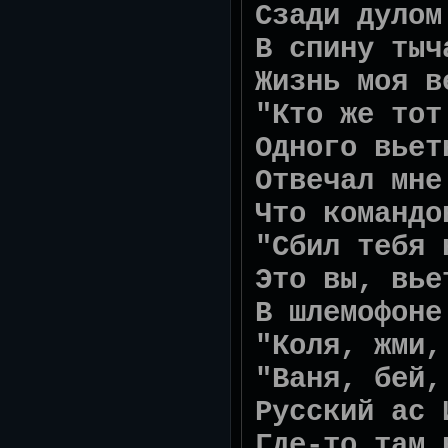
Сзади дулом
В спину тыч
Жизнь моя в
"Кто же тот
Одного вьет
Отвечал мне
Что командо
"Сбил тебя 
Это вы, вье
В шлемофоне
"Коля, жми,
"Ваня, бей,
Русский ас 
Где-то там 