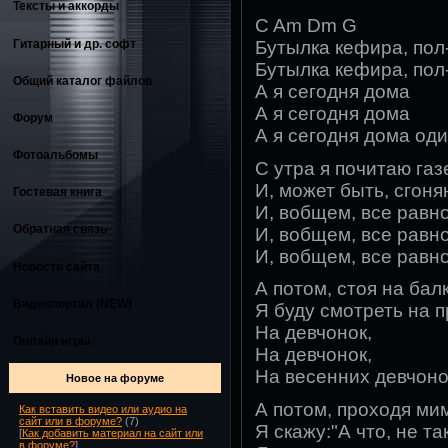
Тексты и аккорды
C Am Dm G
Гитарный и др. софт
Бутылка кефира, пол
Бутылка кефира, пол
Общий каталог файлов
А я сегодня дома
А я сегодня дома
Форум
А я сегодня дома оди
Фотоальбомы
С утра я почитаю газе
И, может быть, сгоня
Гостевая книга
И, вобщем, все равно
Обратная связь
И, вобщем, все равно
И, вобщем, все равно
Новости сайта
А потом, стоя на бал
Видеопортал (NEW)
Я буду смотреть на 
На девчонок,
Онлайн игры
На девчонок,
На весенних девчонок
Новое на форуме
А потом, проходя ми
Как вставить видео или аудио на
сайт или в форуме?
(7)
Я скажу:"А что, не та
[
Как добавить материал на сайт или
в форуме?
]