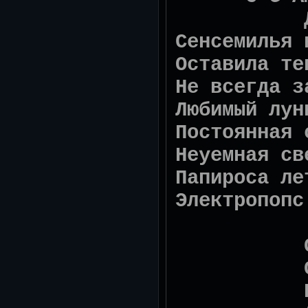
Дай мн
Сенсемилья 
Оставила те
Не всегда з
Любимый лун
Постоянная 
Неуемная св
Папироса ле
Электропопс
Сенсеми
Сенсеми
Боже, в