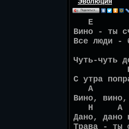
Эволюция
Поделиться…
E
Вино - ты с
Все люди - 
A
Чуть-чуть д
H
С утра попр
A
Вино, вино,
H
Дано, дано 
Трава - ты 