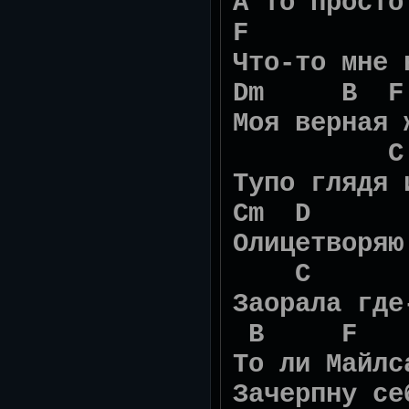
А то просто
F C
Что-то мне 
Dm B F 
Моя верная 
C
Тупо глядя 
Cm D G
Олицетворяю
C 
Заорала где
B F C
То ли Майлс
Зачерпну се