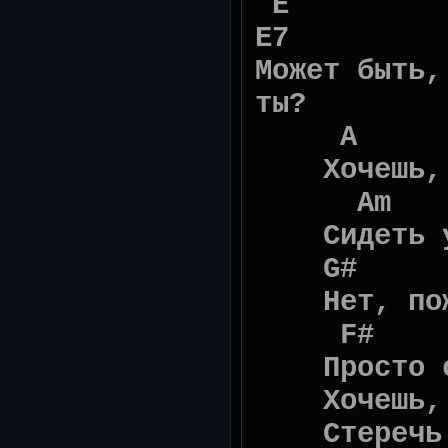
E 
E7
Может быть,
ты?
A
Хочешь, я 
Am
Cидеть у т
G#
Нет, пожа
F#
Просто сид
Хочешь, я
Стеречь у