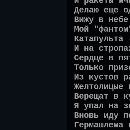
И ракеты мч
Делаю еще о
Вижу в небе
Мой "фантом
Катапульта 
И на стропа
Сердце в пя
Только приз
Из кустов р
Желтолицые 
Верещат в к
Я упал на з
Вновь иду п
Гермашлема 