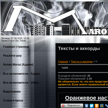
Пятница, 07.08.2026, 12:06
Приветствую Вас
Гость
Главная страница
Тексты и аккорды
Реалити шоу
Главная
»
Тексты и аккорды
» Ч
Колян Maroz (Админ)
ЧайФ
Все исполнители - Аудио
В разделе объявлений
:
49
Показано объявлений
:
1-20
Не обязательно то, что все предста
Все исполнители - Video
нравится. Если знаете правильный и
Видеоуроки
Оранжевое наст
Стихи и проза
Поделиться…