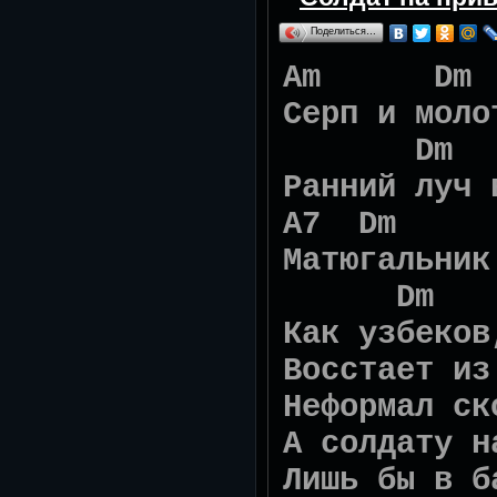
Поделиться…
Am 
Серп и моло
D
Ранний луч 
А7 D
Матюгальник
Dm
Как узбеков
Восстает из
Неформал ск
А солдату н
Лишь бы в б