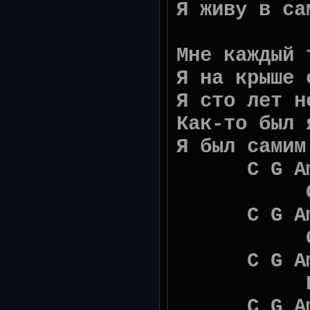
Я живу в са
C G
Мне каждый 
Я на крыше 
Я сто лет н
Как-то был 
Я был самим
C G A
Сенсеми
C G A
Сенсеми
C G A
Боже, в
C G Am