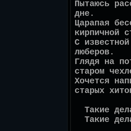
Пытаюсь рас
дне.
Царапая бес
кирпичной с
С известной
люберов.
Глядя на по
старом чехл
Хочется нап
старых хито
Такие дела
Такие дела