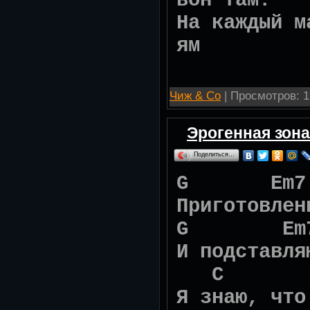
вон там:
На каждый м
ям
Чиж & Со
| Просмотров: 1
Эрогенная зона
Поделиться…
G Em
Приготовлен
G Em7
И подставля
C E
Я знаю, что