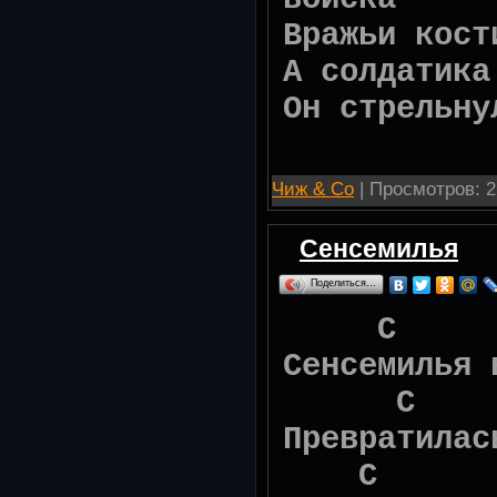
Вражьи кост
А солдатика
Он стрельну
Чиж & Со
| Просмотров: 2
Сенсемилья
Поделиться…
C G
Сенсемилья 
C G
Превратилас
C G