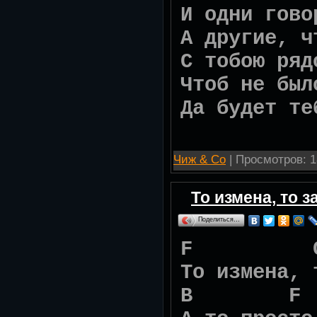
И одни гово
А другие, ч
С тобою ряд
Чтоб не был
Да будет те
Чиж & Со
| Просмотров: 1
То измена, то з
Поделиться…
F C
То измена, 
B F C