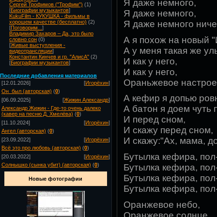
Я даже немного,
Сергей Трофимов ("Трофим")
(1)
[
Биографии музыкантов
]
Я даже немного,
KukuFilm - КУКУШКА - фильмы в
Я даже немного ничег
хорошем качестве (бесплатно)
(2)
[
Поговорим...
]
Владимир Захаров – Да, это было
А я похож на новый "
словно сон
(0)
[
Живые выступления -
А у меня такая же ул
видеотрансляции
]
Константин Кинчев и гр. "АлисА"
(2)
И как у него,
[
Биографии музыкантов
]
И как у него,
Посл
едние добавления материалов
Ораньжевое настрое-
[12.01.2026]
[
Игорёхин
]
Он_был (авторская)
(
0
)
А кефир я допью ровн
[06.09.2025]
[
Жижин Александр
]
А батон я доем чуть
Александр Жижин - Где-то очень далеко
(кавер на песню Д. Хмелёва)
(
0
)
И перед сном,
[11.10.2024]
[
Игорёхин
]
И скажу перед сном,
Ангел (авторская)
(
0
)
И скажу:"Ах, мама, д
[23.09.2022]
[
Игорёхин
]
Всё это про любовь (авторская)
(
0
)
Бутылка кефира, пол
[20.03.2022]
[
Игорёхин
]
Солнышко (сынка убит) (авторская)
(
0
)
Бутылка кефира, пол
Бутылка кефира, пол
Новые фотографии
Бутылка кефира, пол
Оранжевое небо,
Оранжевое солнце,