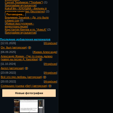
Сергей Трофимов ("Трофим")
(1)
[
Биографии музыкантов
]
KukuFilm - КУКУШКА - фильмы в
хорошем качестве (бесплатно)
(2)
[
Поговорим...
]
Владимир Захаров – Да, это было
словно сон
(0)
[
Живые выступления -
видеотрансляции
]
Константин Кинчев и гр. "АлисА"
(2)
[
Биографии музыкантов
]
Посл
едние добавления материалов
[12.01.2026]
[
Игорёхин
]
Он_был (авторская)
(
0
)
[06.09.2025]
[
Жижин Александр
]
Александр Жижин - Где-то очень далеко
(кавер на песню Д. Хмелёва)
(
0
)
[11.10.2024]
[
Игорёхин
]
Ангел (авторская)
(
0
)
[23.09.2022]
[
Игорёхин
]
Всё это про любовь (авторская)
(
0
)
[20.03.2022]
[
Игорёхин
]
Солнышко (сынка убит) (авторская)
(
0
)
Новые фотографии