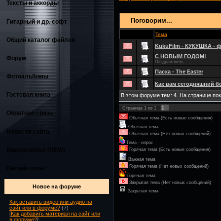
Тексты и аккорды
Поговорим...
Гитарный и др. софт
Тема
Общий каталог файлов
KukuFilm - КУКУШКА - 
С НОВЫМ ГОДОМ!
Форум
Поздравляем,
Пасха - The Easter
Фотоальбомы
Как вам сегодняшний бо
Гостевая книга
В этом форуме тем:
4
. На странице по
1
Страница
1
из
1
Обратная связь
Обычная тема (Есть новые сообщения)
Обычная тема
Новости сайта
Обычная тема (Нет новых сообщений)
Тема - опрос
Видеопортал (NEW)
Горячая тема (Есть новые сообщения)
Важная тема
Горячая тема (Нет новых сообщений)
Онлайн игры
Горячая тема
Закрытая тема (Нет новых сообщений)
Новое на форуме
Закрытая тема
Как вставить видео или аудио на
сайт или в форуме?
(7)
[
Как добавить материал на сайт или
в форуме?
]