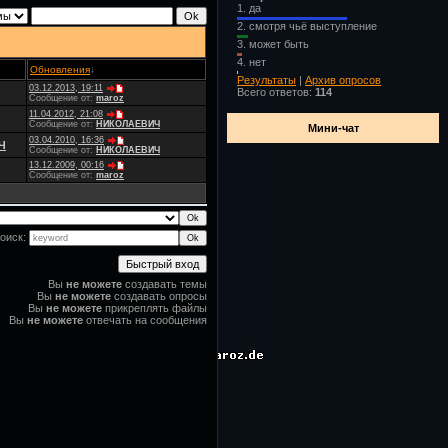
1.
да
2.
смотря чьё выступление
3.
может быть
4.
нет
Обновления
↓
Результаты
|
Архив опросов
03.12.2013, 19:11
Всего ответов:
114
Сообщение от:
maroz
11.04.2012, 21:08
Сообщение от:
НИКОЛАЕВИЧ
Мини-чат
03.04.2010, 16:36
Ч
Сообщение от:
НИКОЛАЕВИЧ
13.12.2009, 00:16
Сообщение от:
maroz
оиск:
Вы
не можете
создавать темы
Вы
не можете
создавать опросы
Вы
не можете
прикреплять файлы
Вы
не можете
отвечать на сообщения