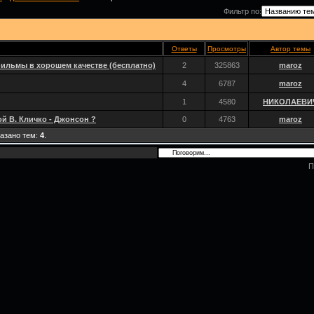
Фильтр по:
Ответы
Просмотры
Автор темы
фильмы в хорошем качестве (бесплатно)
2
325863
maroz
4
6787
maroz
1
4580
НИКОЛАЕВИ
й В. Кличко - Джонсон ?
0
4763
maroz
казано тем:
4
.
П