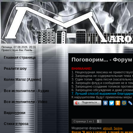
Пятница, 07.08.2026, 20:31
Приветствую Вас
Гость
Главная страница
Поговорим... - Форум 
Реалити шоу
ВНИМАНИЕ!
1. Нецензурная лексика не приветствуетс
2. Запрещена не содержательная тема топ
3. Один топик - одна песня (касательно 
Колян Maroz (Админ)
4. Запрещён флуд и сообщения не в те
5. Запрещено создание топиков против
6. Запрещено обсуждение и даже упоми
Все исполнители - Аудио
7. Лучший способ выражения благодарнос
К нарушителям будут применены меры
Все исполнители - Video
Поделиться…
Видеоуроки
1
Страница
1
из
1
Стихи и проза
Модератор форума:
,
altimo9
Serёga
Форум "В ногу с гитарой, с песней по жизни