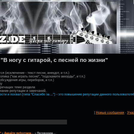
"В ногу с гитарой, с песней по жизни"
я (исключение - текст песни, анекдот, и т.п.)
ика ("как играть песню", "подскажите аккорды", и т.п.)
обсуждения игры, переборов, и т.п.)
му
оречащих теме раздела
нание репутации и замечаний.
ти и похвал (типа "Спасибо за ...") - это повышение репутации данного пользователя
[
Новые сообщения
·
Уча
"
»
Давайте поболтаем...
»
Поговорим...