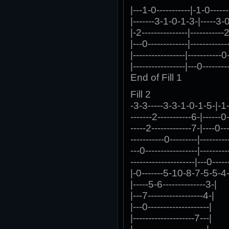
|---1-0-----------|-1-0------
|-------3-1-0-1-3-|-----3-0
|-2---------------|-----------2
|---0-------------|------------
|-----------------|-----------0
|-----------------|---0--------
End of Fill 1
Fill 2
-3-3-----3-3-1-0-1-5-|-1-
-------2-----------6-|------0
-----2-------------7-|----0---
-----------0---------|---------
---0-----------------|---------
---------------------|---0-----
|-0-------5-10-8-7-5-5-4-
|-----5-6--------------3-|
|---7------------------4-|
|---0--------------------|
|--------------------7---|