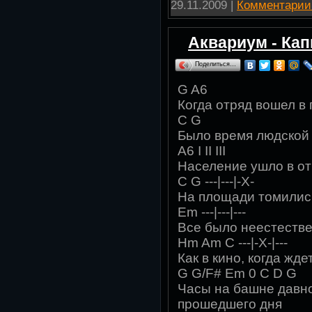
29.11.2009
|
Комментарии 
Аквариум - Ка
Поделиться…
G A6
Когда отряд вошел в 
C G
Было время людской
A6 I II III
Население ушло в от
C G ---|---|-X-
На площади томились ц
Em ---|---|---
Все было неестественн
Hm Am C ---|-X-|---
Как в кино, когда ждет 
G G/F# Em 0 C D G
Часы на башне давно
прошедшего дня