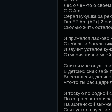
Лес о чем-то о своем
G C Am
Серая кукушка за реко
Dm E7 Am (A7) | 2 ра
Сколько жить осталос
Я прижался ласково к
Стебельки багульник
И звучит усталое ку-ку
Отмеряя жизни моей д
Снится мне опушка и
В детских снах забыт
Восемьдесят, девянос
Что-то ты расщедрила
Я тоскую по родной 
По ее рассветам и за
На афганской выжжен
Спят устало русские 