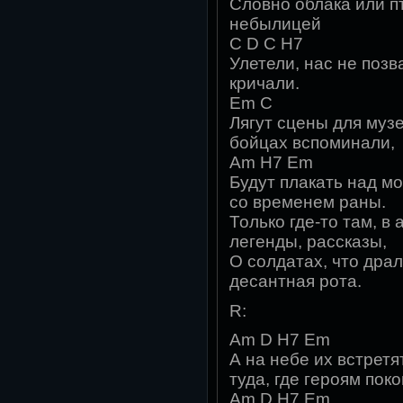
Словно облака или пт
небылицей
C D C H7
Улетели, нас не позва
кричали.
Em C
Лягут сцены для муз
бойцах вспоминали,
Am H7 Em
Будут плакать над м
со временем раны.
Только где-то там, в 
легенды, рассказы,
О солдатах, что драл
десантная рота.
R:
Am D H7 Em
А на небе их встретя
туда, где героям поко
Am D H7 Em