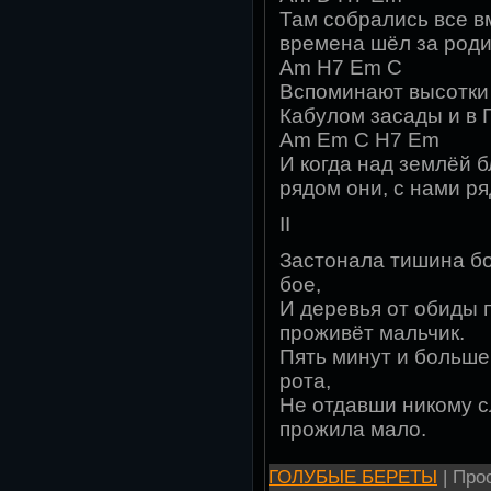
Там собрались все в
времена шёл за роди
Am H7 Em C
Вспоминают высотки 
Кабулом засады и в 
Am Em C H7 Em
И когда над землёй б
рядом они, с нами ря
II
Застонала тишина бо
бое,
И деревья от обиды п
проживёт мальчик.
Пять минут и больше 
рота,
Не отдавши никому сл
прожила мало.
ГОЛУБЫЕ БЕРЕТЫ
| Прос