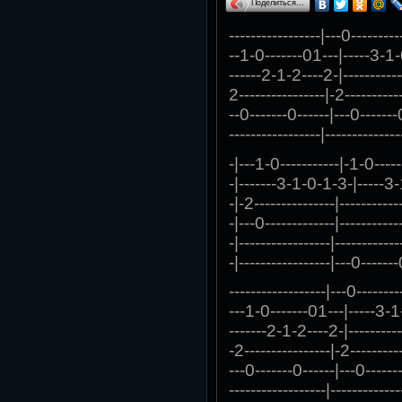
Поделиться…
-----------------|---0---------
--1-0-------01---|-----3-1
------2-1-2----2-|-----------
2----------------|-2-----------
--0-------0------|---0-------
-----------------|--------------
-|---1-0-----------|-1-0-----
-|-------3-1-0-1-3-|-----3
-|-2---------------|-----------
-|---0-------------|-----------
-|-----------------|------------
-|-----------------|---0-------
------------------|---0--------
---1-0-------01---|-----3-
-------2-1-2----2-|----------
-2----------------|-2----------
---0-------0------|---0------
------------------|-------------