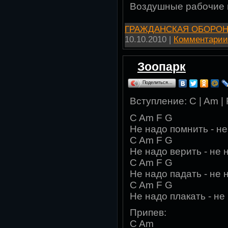
Воздушные рабочие
ГРАЖДАНСКАЯ ОБОРО
10.10.2010
|
Комментарии 
Зоопарк
Поделиться…
Вступление: C | Am | 
C Am F G
Не надо помнить - не
C Am F G
Не надо верить - не 
C Am F G
Не надо падать - не 
C Am F G
Не надо плакать - не
Припев:
C Am