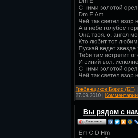
Dm E
С ними золотой оре
Dm E Am
Чей так светел взор
А в небе голубом гор
Она твоя, о, ангел мо
Кто любит тот любим,
Пускай ведет звезде 
Тебя там встретит о
И синий вол, исполн
С ними золотой оре
Чей так светел взор
Гребенщиков Борис (БГ)
|
27.09.2010
|
Комментарии 
Вы рядом с на
Поделиться…
Em C D Hm