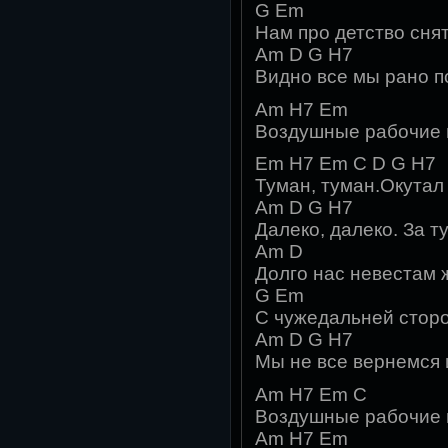
G Em
Hам про детство сня
Am D G H7
Видно все мы рано п
Am H7 Em
Воздушные рабочие
Em H7 Em C D G H7
Туман, туман.Окутал
Am D G H7
Далеко, далеко. За 
Am D
Долго нас невестам 
G Em
С чужедальней стор
Am D G H7
Мы не все вернeмся 
Am H7 Em C
Воздушные рабочие 
Am H7 Em