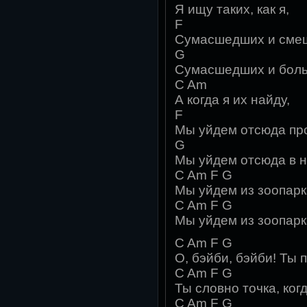
Я ищу таких, как я,
F
Сумасшедших и сме
G
Сумасшедших и боль
C Am
А когда я их найду,
F
Мы уйдем отсюда пр
G
Мы уйдем отсюда в н
C Am F G
Мы уйдем из зоопарка
C Am F G
Мы уйдем из зоопарка
C Am F G
О, бэйби, бэйби! Ты 
C Am F G
Ты словно точка, ког
C Am F G