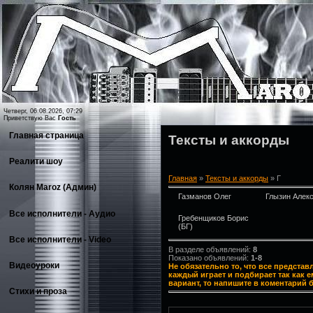
Четверг, 06.08.2026, 07:29
Приветствую Вас
Гость
Главная страница
Тексты и аккорды
Реалити шоу
Главная
»
Тексты и аккорды
» Г
Колян Maroz (Админ)
Газманов Олег
Глызин Алек
Все исполнители - Аудио
Гребенщиков Борис
(БГ)
Все исполнители - Video
В разделе объявлений
:
8
Показано объявлений
:
1-8
Видеоуроки
Не обязательно то, что все предста
каждый играет и подбирает так как 
вариант, то напишите в коментарий 
Стихи и проза