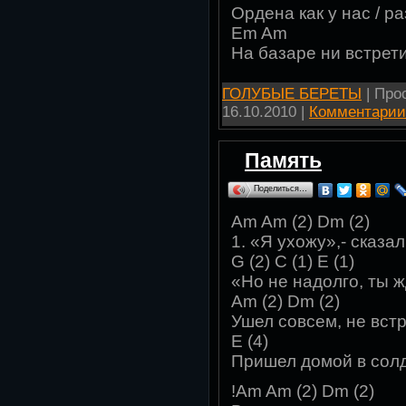
Ордена как у нас / ра
Em Am
На базаре ни встрет
ГОЛУБЫЕ БЕРЕТЫ
| Прос
16.10.2010
|
Комментарии 
Память
Поделиться…
Am Am (2) Dm (2)
1. «Я ухожу»,- сказал
G (2) C (1) E (1)
«Но не надолго, ты ж
Am (2) Dm (2)
Ушел совсем, не встр
E (4)
Пришел домой в солд
!Am Am (2) Dm (2)