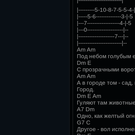
|------------------------|
|---------5-10-8-7-5-5-4-
|-----5-6--------------3-|-5
|---7------------------4-|-5
|---0--------------------|--
|--------------------7---|--
|------------------------|--
Am Am
Под небом голубым е
Dm E
С прозрачными ворот
Am Am
А в городе том - сад,
Город.
Dm E Am
Гуляют там животные
A7 Dm
Одно, как желтый ог
G7 C
Другое - вол исполн