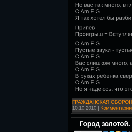
Но вас так много, в г
C Am F G
Я так хотел бы разби
Припев
Проигрыш = Вступле
C Am F G
Пустые звуки - пусты
C Am F G
Вас слишком много, 
C Am F G
В руках ребенка свер
C Am F G
Но я надеюсь, что эт
ГРАЖДАНСКАЯ ОБОРО
10.10.2010
|
Комментарии 
Город золотой.