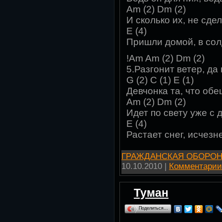
Am (2) Dm (2)
И сколько их, не сде
E (4)
Пришли домой, в сол
!Am Am (2) Dm (2)
5.Разгонит ветер, д
G (2) C (1) E (1)
Девчонка та, что об
Am (2) Dm (2)
Идет по свету уже с 
E (4)
Растает снег, исчезне
ГРАЖДАНСКАЯ ОБОРО
10.10.2010
|
Комментарии 
Туман
Поделиться…