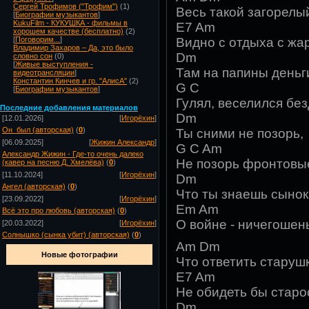
Сергей Трофимов ("Трофим")
(1)
Весь такой загорелый
[
Биографии музыкантов
]
KukuFilm - КУКУШКА - фильмы в
E7 Am
хорошем качестве (бесплатно)
(2)
Видно с отдыха с жар
[
Поговорим...
]
Владимир Захаров – Да, это было
Dm
словно сон
(0)
[
Живые выступления -
Там на папины деньг
видеотрансляции
]
Константин Кинчев и гр. "АлисА"
(2)
G C
[
Биографии музыкантов
]
Гулял, веселился бе
Посл
едние добавления материалов
Dm
[12.01.2026]
[
Игорёхин
]
Он_был (авторская)
(
0
)
Ты сними не позорь,
[06.09.2025]
[
Жижин Александр
]
G C Am
Александр Жижин - Где-то очень далеко
Не позорь фронтовы
(кавер на песню Д. Хмелёва)
(
0
)
[11.10.2024]
[
Игорёхин
]
Dm
Ангел (авторская)
(
0
)
Что ты знаешь сынок
[23.09.2022]
[
Игорёхин
]
Em Am
Всё это про любовь (авторская)
(
0
)
О войне - ничегошен
[20.03.2022]
[
Игорёхин
]
Солнышко (сынка убит) (авторская)
(
0
)
Am Dm
Новые фотографии
Что ответить старуш
E7 Am
Не обидеть бы старо
Dm