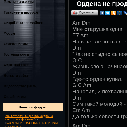
Тексты и аккорды
Ордена не про
Гитарный и др. софт
Поделиться…
Am Dm
Общий каталог файлов
Мне старушка одна
Форум
E7 Am
На вокзале поохав ск
Фотоальбомы
Dm
"Как не стыдно сынок
Гостевая книга
G C
Обратная связь
Жизнь свою начинае
Dm
Новости сайта
Где-то орден купил,
G C Am
Видеопортал (NEW)
Нацепил, и похвалиш
Онлайн игры
Dm
Сам такой молодой -
Новое на форуме
Em Am
Да только совести гр
Как вставить видео или аудио на
сайт или в форуме?
(7)
[
Как добавить материал на сайт или
Am Dm
в форуме?
]