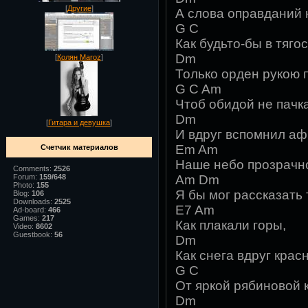
[
Другие
]
А слова оправданий н
G C
Как будьто-бы в тягос
Dm
[
Колян Maroz
]
Только орден рукою 
G C Am
Чтоб обидой не пачка
Dm
[
Гитара и девушка
]
И вдруг вспомнил аф
Em Am
Счетчик материалов
Наше небо прозрачн
Comments:
2526
Forum:
159/648
Am Dm
Photo:
155
Я бы мог рассказать
Blog:
106
Downloads:
2525
E7 Am
Ad-board:
466
Games:
217
Как плакали горы,
Video:
8602
Guestbook:
56
Dm
Как снега вдруг крас
G C
От яркой рябиновой 
Dm