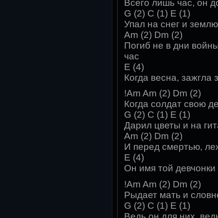
Всего лишь час, он д
G (2) C (1) E (1)
Упал на снег и земл
Am (2) Dm (2)
Погиб не в дни войны
час
E (4)
Когда весна, зажгла 
!Am Am (2) Dm (2)
Когда солдат свою д
G (2) C (1) E (1)
Дарил цветы и на гит
Am (2) Dm (2)
И перед смертью, ле
E (4)
Он имя той девчонки
!Am Am (2) Dm (2)
Рыдает мать и словн
G (2) C (1) E (1)
Ведь он для них, вед