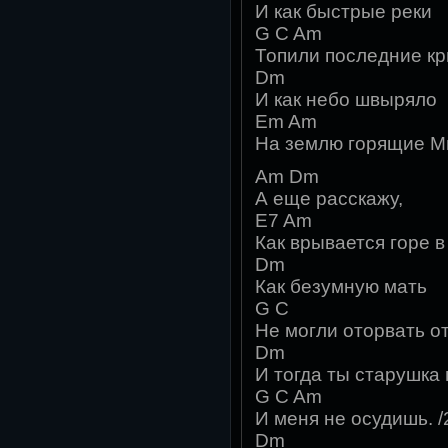
И как быстрые реки
G C Am
Топили последние кр
Dm
И как небо швыряло
Em Am
На землю горящие М
Am Dm
А еще расскажу,
E7 Am
Как врывается горе в
Dm
Как безумную мать
G C
Не могли оторвать от
Dm
И тогда ты старушка
G C Am
И меня не осудишь. /
Dm