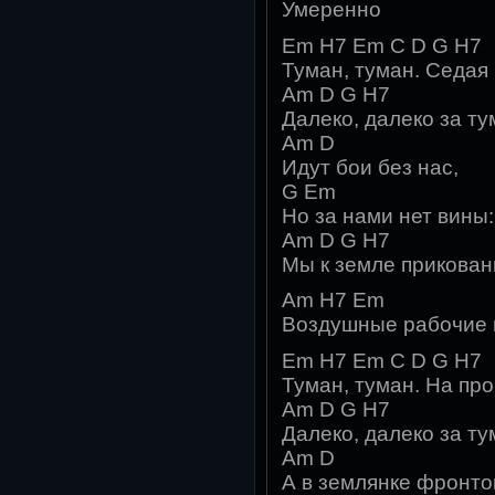
Умеренно
Em H7 Em C D G H7
Туман, туман. Седая
Am D G H7
Далеко, далеко за т
Am D
Идут бои без нас,
G Em
Hо за нами нет вины:
Am D G H7
Мы к земле прикова
Am H7 Em
Воздушные рабочие 
Em H7 Em C D G H7
Туман, туман. Hа пр
Am D G H7
Далеко, далеко за т
Am D
А в землянке фронто