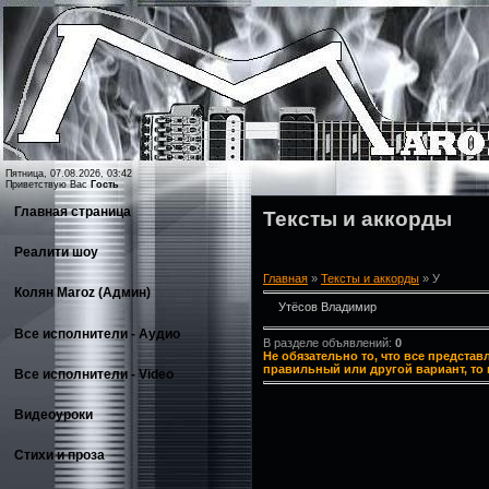
Пятница, 07.08.2026, 03:42
Приветствую Вас
Гость
Главная страница
Тексты и аккорды
Реалити шоу
Главная
»
Тексты и аккорды
» У
Колян Maroz (Админ)
Утёсов Владимир
Все исполнители - Аудио
В разделе объявлений
:
0
Не обязательно то, что все представ
правильный или другой вариант, то 
Все исполнители - Video
Видеоуроки
Стихи и проза