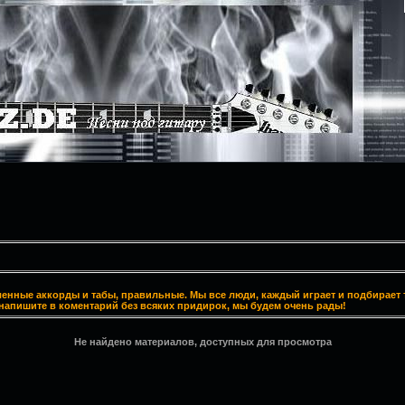
ленные аккорды и табы, правильные. Мы все люди, каждый играет и подбирает т
напишите в коментарий без всяких придирок, мы будем очень рады!
Не найдено материалов, доступных для просмотра