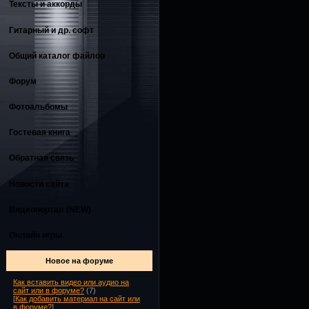
Тексты и аккорды
Гитарный и др. софт
Общий каталог файлов
Форум
Фотоальбомы
Гостевая книга
Обратная связь
Новости сайта
Видеопортал (NEW)
Онлайн игры
Новое на форуме
Как вставить видео или аудио на
сайт или в форуме?
(7)
[
Как добавить материал на сайт или
в форуме?
]