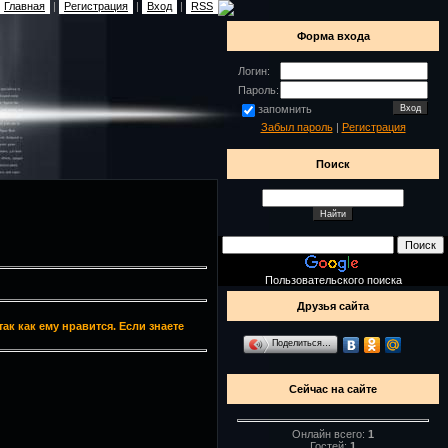
Главная
|
Регистрация
|
Вход
|
RSS
Форма входа
Логин:
Пароль:
запомнить
Забыл пароль
|
Регистрация
Поиск
Пользовательского поиска
Друзья сайта
ак как ему нравится. Если знаете
Поделиться…
Сейчас на сайте
Онлайн всего:
1
Гостей:
1