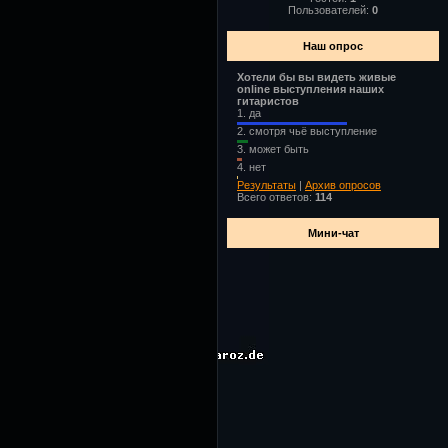
Пользователей:
0
Наш опрос
Хотели бы вы видеть живые
online выступления наших
гитаристов
1.
да
2.
смотря чьё выступление
3.
может быть
4.
нет
Результаты
|
Архив опросов
Всего ответов:
114
Мини-чат