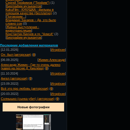
Сергей Трофимов ("Трофим")
(1)
[
Биографии музыкантов
]
KukuFilm - КУКУШКА - фильмы в
хорошем качестве (бесплатно)
(2)
[
Поговорим...
]
Владимир Захаров – Да, это было
словно сон
(0)
[
Живые выступления -
видеотрансляции
]
Константин Кинчев и гр. "АлисА"
(2)
[
Биографии музыкантов
]
Посл
едние добавления материалов
[12.01.2026]
[
Игорёхин
]
Он_был (авторская)
(
0
)
[06.09.2025]
[
Жижин Александр
]
Александр Жижин - Где-то очень далеко
(кавер на песню Д. Хмелёва)
(
0
)
[11.10.2024]
[
Игорёхин
]
Ангел (авторская)
(
0
)
[23.09.2022]
[
Игорёхин
]
Всё это про любовь (авторская)
(
0
)
[20.03.2022]
[
Игорёхин
]
Солнышко (сынка убит) (авторская)
(
0
)
Новые фотографии