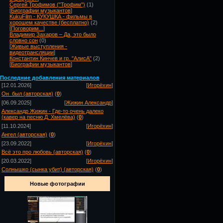
Сергей Трофимов ("Трофим")
(1)
[
Биографии музыкантов
]
KukuFilm - КУКУШКА - фильмы в
хорошем качестве (бесплатно)
(2)
[
Поговорим...
]
Владимир Захаров – Да, это было
словно сон
(0)
[
Живые выступления -
видеотрансляции
]
Константин Кинчев и гр. "АлисА"
(2)
[
Биографии музыкантов
]
Посл
едние добавления материалов
[12.01.2026]
[
Игорёхин
]
Он_был (авторская)
(
0
)
[06.09.2025]
[
Жижин Александр
]
Александр Жижин - Где-то очень далеко
(кавер на песню Д. Хмелёва)
(
0
)
[11.10.2024]
[
Игорёхин
]
Ангел (авторская)
(
0
)
[23.09.2022]
[
Игорёхин
]
Всё это про любовь (авторская)
(
0
)
[20.03.2022]
[
Игорёхин
]
Солнышко (сынка убит) (авторская)
(
0
)
Новые фотографии