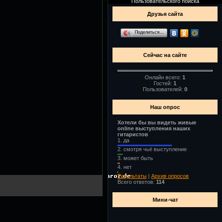
Пользовательского поиска
Друзья сайта
Поделиться…
Сейчас на сайте
Онлайн всего:
1
Гостей:
1
Пользователей:
0
Наш опрос
Хотели бы вы видеть живые
online выступления наших
гитаристов
1.
да
2.
смотря чьё выступление
3.
может быть
4.
нет
Результаты
|
Архив опросов
Всего ответов:
114
Мини-чат