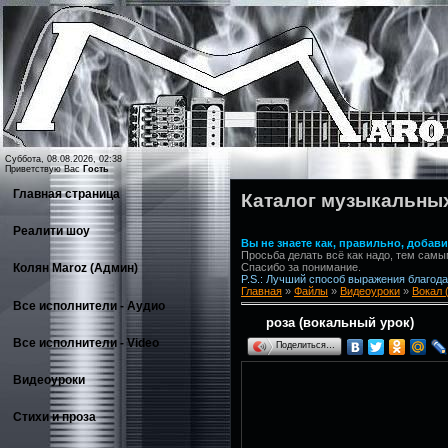
Суббота, 08.08.2026, 02:38
Приветствую Вас
Гость
Главная страница
Каталог музыкальны
Реалити шоу
Вы не знаете как, правильно, доба
Просьба делать всё как надо, тем самы
Спасибо за понимание.
Колян Maroz (Админ)
P.S.: Лучший способ выражения благодар
Главная
»
Файлы
»
Видеоуроки
»
Вокал 
Все исполнители - Аудио
роза (вокальный урок)
Все исполнители - Video
Поделиться…
Видеоуроки
Стихи и проза