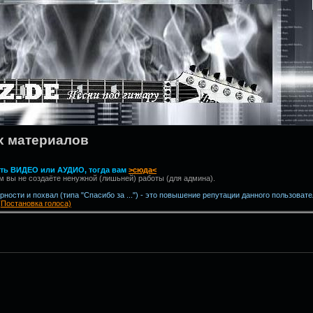
х материалов
вить ВИДЕО или АУДИО, тогда вам
>сюда<
м вы не создаёте ненужной (лишьней) работы (для админа).
ности и похвал (типа "Спасибо за ...") - это повышение репутации данного пользовате
(Постановка голоса)