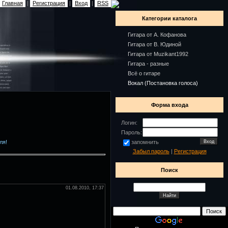
Главная
|
Регистрация
|
Вход
|
RSS
Категории каталога
Гитара от А. Кофанова
Гитара от В. Юдиной
Гитара от Muzikant1992
Гитара - разные
Всё о гитаре
Вокал (Постановка голоса)
Форма входа
Логин:
Пароль:
ля!
запомнить
Забыл пароль
|
Регистрация
Поиск
01.08.2010, 17:37