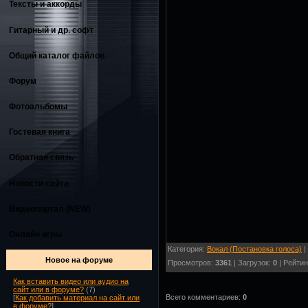
Тексты и аккорды
Гитарный и др. софт
Общий каталог файлов
Форум
Фотоальбомы
Гостевая книга
Обратная связь
Новости сайта
Видеопортал (NEW)
Онлайн игры
Категория:
Вокал (Постановка голоса)
|
Новое на форуме
Просмотров:
3361
| Загрузок:
0
| Рейтин
Как вставить видео или аудио на
сайт или в форуме?
(7)
Всего комментариев:
0
[
Как добавить материал на сайт или
в форуме?
]