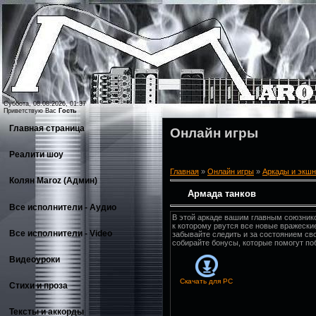
Суббота, 08.08.2026, 01:37
Приветствую Вас
Гость
Главная страница
Онлайн игры
Реалити шоу
Главная
»
Онлайн игры
»
Аркады и экшн
Колян Maroz (Админ)
Армада танков
Все исполнители - Аудио
В этой аркаде вашим главным союзнико
к которому рвутся все новые вражески
Все исполнители - Video
забывайте следить и за состоянием св
собирайте бонусы, которые помогут поб
Видеоуроки
Скачать для
PC
Стихи и проза
Тексты и аккорды