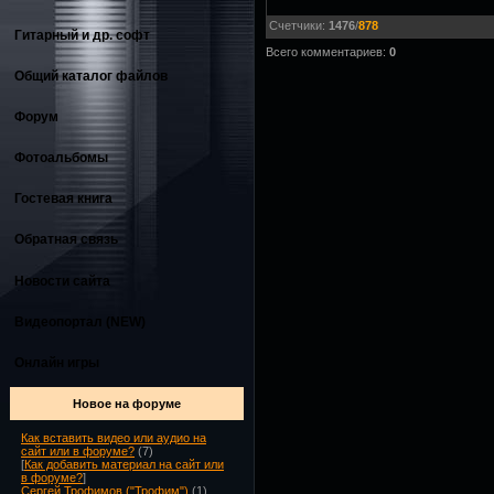
Счетчики
:
1476
/
878
Гитарный и др. софт
Всего комментариев
:
0
Общий каталог файлов
Форум
Фотоальбомы
Гостевая книга
Обратная связь
Новости сайта
Видеопортал (NEW)
Онлайн игры
Новое на форуме
Как вставить видео или аудио на
сайт или в форуме?
(7)
[
Как добавить материал на сайт или
в форуме?
]
Сергей Трофимов ("Трофим")
(1)