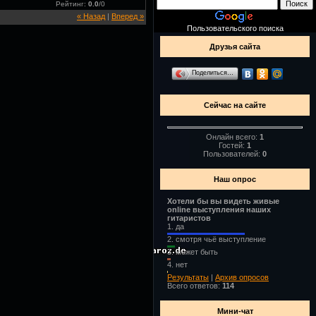
Рейтинг
:
0.0
/
0
« Назад
|
Вперед »
Пользовательского поиска
Друзья сайта
Поделиться…
Сейчас на сайте
Онлайн всего:
1
Гостей:
1
Пользователей:
0
Наш опрос
Хотели бы вы видеть живые
online выступления наших
гитаристов
1.
да
2.
смотря чьё выступление
3.
может быть
4.
нет
Результаты
|
Архив опросов
Всего ответов:
114
Мини-чат