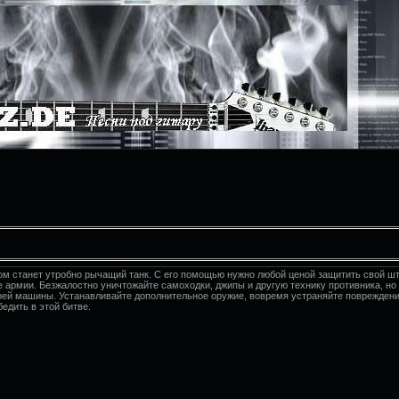
м станет утробно рычащий танк. С его помощью нужно любой ценой защитить свой шт
е армии. Безжалостно уничтожайте самоходки, джипы и другую технику противника, но
оей машины. Устанавливайте дополнительное оружие, вовремя устраняйте повреждени
едить в этой битве.