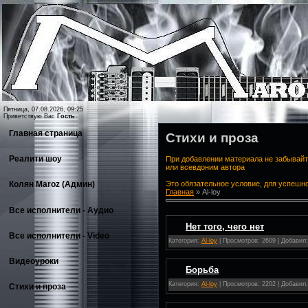
Пятница, 07.08.2026, 09:25
Приветствую Вас
Гость
Главная страница
Стихи и проза
Реалити шоу
При добавлении материала не забывайт
или всевдоним автора
Это обязательное условие, для успешн
Колян Maroz (Админ)
Главная
»
Al-loy
Все исполнители - Аудио
Нет того, чего нет
Все исполнители - Video
Категория:
Al-loy
| Просмотров: 2609 | Добавил
Видеоуроки
Борьба
Категория:
Al-loy
| Просмотров: 2202 | Добавил
Стихи и проза