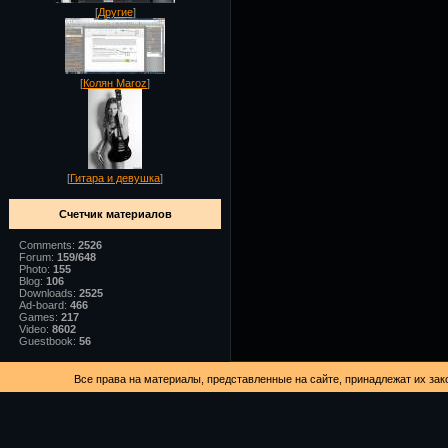
[
Другие
]
[
Колян Maroz
]
[
Гитара и девушка
]
Счетчик материалов
Comments:
2526
Forum:
159/648
Photo:
155
Blog:
106
Downloads:
2525
Ad-board:
466
Games:
217
Video:
8602
Guestbook:
56
Все права на материалы, представленные на сайте, принадлежат их за