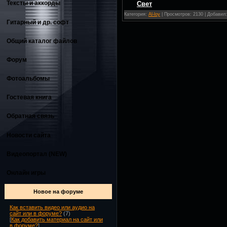
Тексты и аккорды
Свет
Категория:
Al-loy
| Просмотров: 2130 | Добавил
Гитарный и др. софт
Общий каталог файлов
Форум
Фотоальбомы
Гостевая книга
Обратная связь
Новости сайта
Видеопортал (NEW)
Онлайн игры
Новое на форуме
Как вставить видео или аудио на
сайт или в форуме?
(7)
[
Как добавить материал на сайт или
в форуме?
]