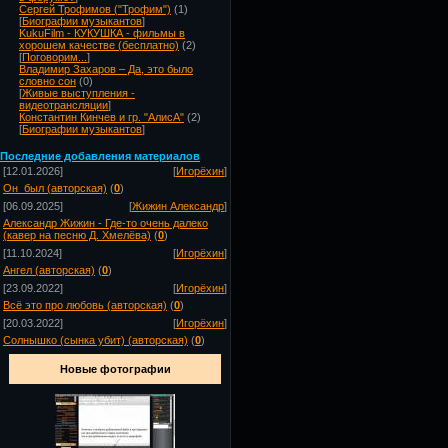
Сергей Трофимов ("Трофим")
(1)
[
Биографии музыкантов
]
KukuFilm - КУКУШКА - фильмы в
хорошем качестве (бесплатно)
(2)
[
Поговорим...
]
Владимир Захаров – Да, это было
словно сон
(0)
[
Живые выступления -
видеотрансляции
]
Константин Кинчев и гр. "АлисА"
(2)
[
Биографии музыкантов
]
Посл
едние добавления материалов
[12.01.2026]
[
Игорёхин
]
Он_был (авторская)
(
0
)
[06.09.2025]
[
Жижин Александр
]
Александр Жижин - Где-то очень далеко
(кавер на песню Д. Хмелёва)
(
0
)
[11.10.2024]
[
Игорёхин
]
Ангел (авторская)
(
0
)
[23.09.2022]
[
Игорёхин
]
Всё это про любовь (авторская)
(
0
)
[20.03.2022]
[
Игорёхин
]
Солнышко (сынка убит) (авторская)
(
0
)
Новые фотографии