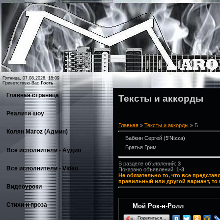
Пятница, 07.08.2026, 18:09
Приветствую Вас
Гость
Главная страница
Тексты и аккорды
Реалити шоу
Главная
»
Тексты и аккорды
» Б
Колян Maroz (Админ)
Бабкин Сергей (5'Nizza)
Братья Грим
Все исполнители - Аудио
В разделе объявлений
:
3
Все исполнители - Video
Показано объявлений
:
1-3
Не обязательно то, что все представ
правильный или другой вариант, то 
Видеоуроки
Стихи и проза
Мой Рок-н-Ролл
Поделиться…