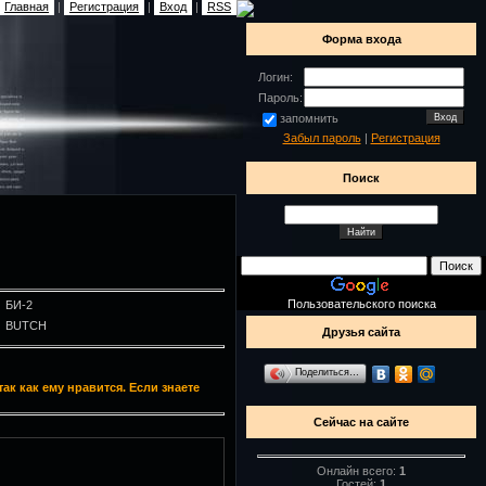
Главная
|
Регистрация
|
Вход
|
RSS
Форма входа
Логин:
Пароль:
запомнить
Забыл пароль
|
Регистрация
Поиск
Пользовательского поиска
БИ-2
BUTCH
Друзья сайта
Поделиться…
ак как ему нравится. Если знаете
Сейчас на сайте
Онлайн всего:
1
Гостей:
1