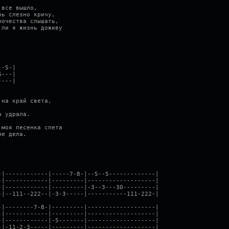
 все вышло,
рь слезно кричу,
ночества слышать,
 ли я жизнь доживу
--5-|
6---|
----|
 на край света,
а удрала.
 моя песенка спета
ие дела.
-|------------|-----7-8-|--5--5-------------|
-|------------|---------|-------------------|
-|------------|---------|-3--3---30---------|
-|--111--222--|-3-3-----|-----------111-222-|
-|--------7-8-|---------|-------------------|
-|------------|---------|-------------------|
-|------------|-5-------|-------------------|
-|-11-2-3-----|---------|-------------------|