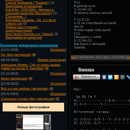
F(1)
Сергей Трофимов ("Трофим")
(1)
В долгом пути
[
Биографии музыкантов
]
G (1) Am (2)
KukuFilm - КУКУШКА - фильмы в
Я заплету волосы лентой.
хорошем качестве (бесплатно)
(2)
[
Поговорим...
]
F (1) G (1)
Владимир Захаров – Да, это было
4. И, не способный на покой,
словно сон
(0)
Am (2)
[
Живые выступления -
Я знак подам тебе рукой
видеотрансляции
]
F(1)
Константин Кинчев и гр. "АлисА"
(2)
Прощаясь с тобой
[
Биографии музыкантов
]
G (1) Am (2)
Как будто с легендой.
Посл
едние добавления материалов
Припев.
[12.01.2026]
[
Игорёхин
]
Он_был (авторская)
(
0
)
БИ-2
| Просмотров: 2014 | Дата:
16.10.2010
|
Ко
[06.09.2025]
[
Жижин Александр
]
Александр Жижин - Где-то очень далеко
(кавер на песню Д. Хмелёва)
(
0
)
Варвара
[11.10.2024]
[
Игорёхин
]
Поделиться…
Ангел (авторская)
(
0
)
[23.09.2022]
[
Игорёхин
]
Всё это про любовь (авторская)
(
0
)
Бас:
[20.03.2022]
[
Игорёхин
]
 Gm Eb Cm F
Солнышко (сынка убит) (авторская)
(
0
)
A|-------------|-6-6-------
E|-3-3-------3-|-----------
Новые фотографии
Вступление гитары:
G|-3/5/3--3/5-7--5--3-5-3-2
D|-5/7/5--5/7--------------