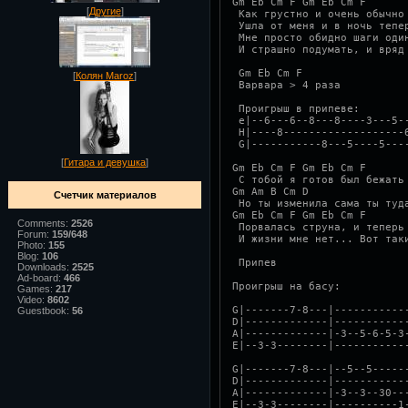
Gm Eb Cm F Gm Eb Cm F
[
Другие
]
 Как грустно и очень обычно
 Ушла от меня и в ночь тепе
 Мне просто обидно шаги оди
 И страшно подумать, и вряд
 Gm Eb Cm F
[
Колян Maroz
]
 Варвара > 4 раза
 Проигрыш в припеве:
 e|--6---6--8---8----3---5-
 H|----8-------------------
 G|-----------8---5----5---
[
Гитара и девушка
]
Gm Eb Cm F Gm Eb Cm F
 С тобой я готов был бежать
Gm Am B Cm D
Счетчик материалов
 Но ты изменила сама ты туд
Gm Eb Cm F Gm Eb Cm F
Comments:
2526
 Порвалась струна, и теперь
Forum:
159/648
 И жизни мне нет... Вот так
Photo:
155
Blog:
106
 Припев
Downloads:
2525
Ad-board:
466
Проигрыш на басу:
Games:
217
Video:
8602
G|-------7-8---|-----------
Guestbook:
56
D|-------------|-----------
A|-------------|-3--5-6-5-3
E|--3-3--------|-----------
G|-------7-8---|--5--5-----
D|-------------|-----------
A|-------------|-3--3--30--
E|--3-3--------|----------1