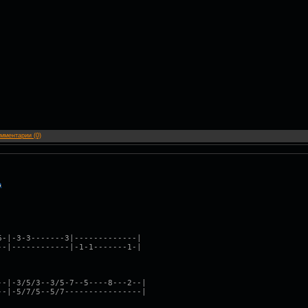
мментарии (0)
6-|-3-3-------3|-------------|
--|------------|-1-1-------1-|
--|-3/5/3--3/5-7--5----8---2--|
--|-5/7/5--5/7----------------|