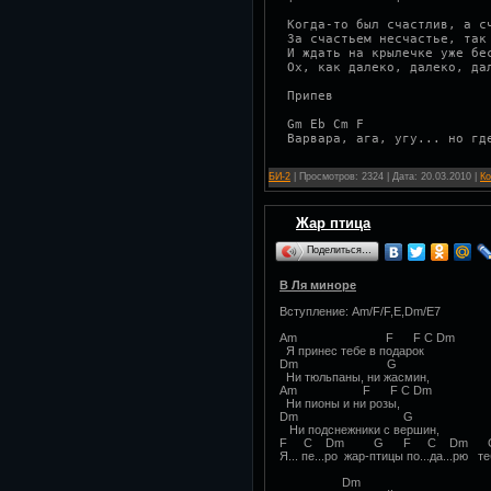
 Когда-то был счастлив, а с
 За счастьем несчастье, так
 И ждать на крылечке уже бе
 Ох, как далеко, далеко, да
 Припев
 Gm Eb Cm F
 Варвара, ага, угу... но гд
БИ-2
| Просмотров: 2324 | Дата:
20.03.2010
|
Ко
Жар птица
Поделиться…
В Ля миноре
Вступление: Am/F/F,E,Dm/E7
Am F F C Dm
Я принес тебе в подарок
Dm G
Ни тюльпаны, ни жасмин,
Am F F C Dm
Ни пионы и ни розы,
Dm G
Ни подснежники с вершин,
F C Dm G F C Dm 
Я... пе...ро жар-птицы по...да...рю те
Dm