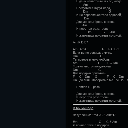
В день ненастный, в час, когда
Am
Постучится вдруг беда,
Dm G
И не справиться тебе одноooй,
Dm
Две монеты брось в огонь,
Am
И перо три раза тронь,
Dm E7 Am
И жар-птица прилетит со мной.
Am F D E7
Am Am/C F F C Dm
Если ты не веришь в чудо,
Dm G
Ты поверь в мою любовь.
Am F F C Dm
Только место понадежней
Dm G
Для подарка приготовь.
F C Dm G F C Dm
На...до лишь поверить в ма...ги...ю 
Припев > 2 раза
Две монеты брось в огонь,
И перо три раза тронь,
И жар-птица прилетит со мной.
В Ми миноре
Вступление: Еm/C/С,E,Am/H7
Em C С,E,Am
Я принес тебе в подарок