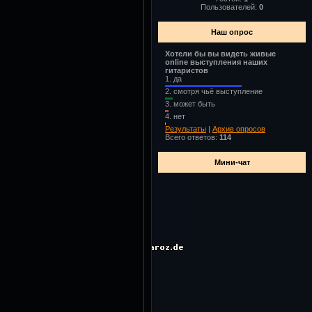
Пользователей:
0
Наш опрос
Хотели бы вы видеть живые
online выступления наших
гитаристов
1.
да
2.
смотря чьё выступление
3.
может быть
4.
нет
Результаты
|
Архив опросов
Всего ответов:
114
Мини-чат