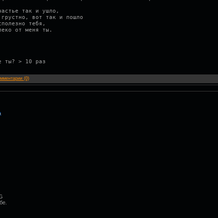
частье так и ушло,
 грустно, вот так и пошло
сполезно тебя,
леко от меня ты.
е ты? > 10 раз
мментарии (0)
G
бе.