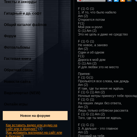
Тексты и аккорды
F (1) G (1)
1. И то, что было набело
Гитарный и др. софт
Am (2)
Откроется потом
F(1)
Общий каталог файлов
Мой рок-н-ролл
G (1) Am (2)
Это не цель и даже не средство
Форум
F (1) G (1)
Не новое, а заново
Фотоальбомы
Am (2)
Один и об одном
F(1)
Гостевая книга
Дорога в мой дом
G (1) Am (2)
И для любви это не место
Обратная связь
Припев:
F (1) G(1)
Прольются все слова, как дождь
Новости сайта
Am (2)
И там, где ты меня не ждёшь
F (1) G (1) Am (2)
Видеопортал (NEW)
Ночные ветры принесут тебе прохлад
F (1) G (1)
На наших лицах без ответа,
Онлайн игры
Am (2)
Лишь только отблески рассвета
F (1) G (1) Am (2)
Новое на форуме
Того, где ты меня не ждешь.
F (1) G (1)
Как вставить видео или аудио на
3. А дальше - это главное
сайт или в форуме?
(7)
Am (2)
[
Как добавить материал на сайт или
Похожий на тебя
в форуме?
]