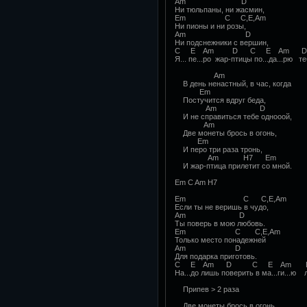
Am D
Ни тюльпаны, ни жасмин,
Em C С,E,Am
Ни пионы и ни розы,
Am D
Ни подснежники с вершин,
C E Am D C E Am D
Я... пе...ро жар-птицы по...да...рю те
Am
В день ненастный, в час, когда
Em
Постучится вдруг беда,
Am D
И не справиться тебе одноooй,
Am
Две монеты брось в огонь,
Em
И перо три раза тронь,
Am H7 Em
И жар-птица прилетит со мной.
Em C Am H7
Em C С,E,Am
Если ты не веришь в чудо,
Am D
Ты поверь в мою любовь.
Em C С,E,Am
Только место понадежней
Am D
Для подарка приготовь.
C E Am D C E Am 
На...до лишь поверить в ма...ги...ю 
Припев > 2 раза
Две монеты брось в огонь,